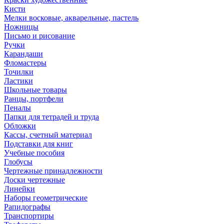
Кисти
Мелки восковые, акварельные, пастель
Ножницы
Письмо и рисование
Ручки
Карандаши
Фломастеры
Точилки
Ластики
Школьные товары
Ранцы, портфели
Пеналы
Папки для тетрадей и труда
Обложки
Кассы, счетный материал
Подставки для книг
Учебные пособия
Глобусы
Чертежные принадлежности
Доски чертежные
Линейки
Наборы геометрические
Рапидографы
Транспортиры