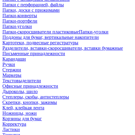
Папки с перфорацией, файлы
Папки, доски с прижимами
Папки-конверты
Папки-портфели
Папки-уголки
Папки-скоросшиватели пластиковыеПапки-уголки
Поддоны для бумаг, вертикальные накопители
Картотеки, подвесные регистратуры
Разделители, вставки-скоросшиватели, вставки бумажные
Письменные принадлежности
Карандаши
Ручки
Стержни
Маркеры
Текстовыделители
Офисные принадлежности
Дыроколы, шило
Степлеры, скобы, антистеплеры
Скрепки, кнопки, зажимы
Клей, клейкая лента
Ножницы, ножи
Корзины для бумаг
Корректура
Ластики
Точилки