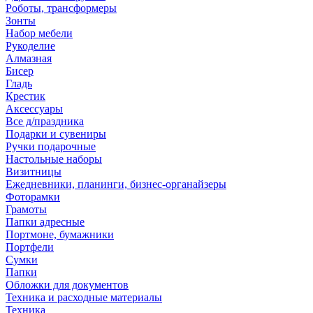
Роботы, трансформеры
Зонты
Набор мебели
Рукоделие
Алмазная
Бисер
Гладь
Крестик
Аксессуары
Все д/праздника
Подарки и сувениры
Ручки подарочные
Настольные наборы
Визитницы
Ежедневники, планинги, бизнес-органайзеры
Фоторамки
Грамоты
Папки адресные
Портмоне, бумажники
Портфели
Сумки
Папки
Обложки для документов
Техника и расходные материалы
Техника