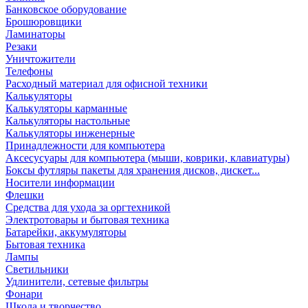
Банковское оборудование
Брошюровщики
Ламинаторы
Резаки
Уничтожители
Телефоны
Расходный материал для офисной техники
Калькуляторы
Калькуляторы карманные
Калькуляторы настольные
Калькуляторы инженерные
Принадлежности для компьютера
Аксесусуары для компьютера (мыши, коврики, клавиатуры)
Боксы футляры пакеты для хранения дисков, дискет...
Носители информации
Флешки
Средства для ухода за оргтехникой
Электротовары и бытовая техника
Батарейки, аккумуляторы
Бытовая техника
Лампы
Светильники
Удлинители, сетевые фильтры
Фонари
Школа и творчество