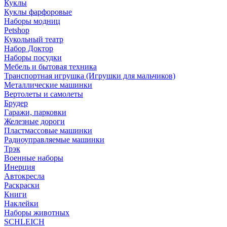
Куклы
Куклы фарфоровые
Наборы модниц
Petshop
Кукольный театр
Набор Доктор
Наборы посудки
Мебель и бытовая техника
Транспортная игрушка (Игрушки для мальчиков)
Металлические машинки
Вертолеты и самолеты
Брудер
Гаражи, парковки
Железные дороги
Пластмассовые машинки
Радиоуправляемые машинки
Трэк
Военные наборы
Инерция
Автокресла
Раскраски
Книги
Наклейки
Наборы животных
SCHLEICH