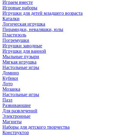
Играем вместе
Игровые наборы
Игрушки для детей младшего возраста
Каталки
Логическая игрушка
Пирамидки, неваляшки, юлы
Пластизоль
Погремушки
Игрушки заводные
Игрушки для ванной
Мыльные пузыри
Мягкая игрушка
Настольные игры
Домино
Кубики
Лото
Мозаика
Настольные игры
Пазл
Развиваюшие
Для развлечений
Электронные
Магниты
Наборы для детского творчества
Конструктор