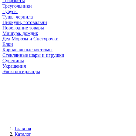
Трафареты
Треугольники
Тубусы
Тушь, чернила
Циркули, готовальни
Новогодние товары
Мишура, дождик
Дед Морозы и Снегурочки
Елки
Карнавальные костюмы
Стеклянные шары и игрушки
Сувениры
Украшения
Электрогирлянды
Главная
Каталог