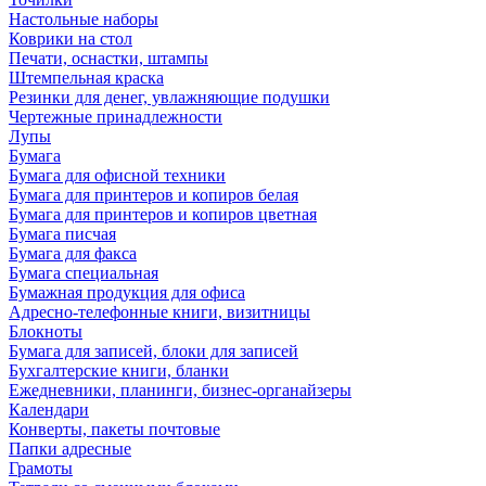
Настольные наборы
Коврики на стол
Печати, оснастки, штампы
Штемпельная краска
Резинки для денег, увлажняющие подушки
Чертежные принадлежности
Лупы
Бумага
Бумага для офисной техники
Бумага для принтеров и копиров белая
Бумага для принтеров и копиров цветная
Бумага писчая
Бумага для факса
Бумага специальная
Бумажная продукция для офиса
Адресно-телефонные книги, визитницы
Блокноты
Бумага для записей, блоки для записей
Бухгалтерские книги, бланки
Ежедневники, планинги, бизнес-органайзеры
Календари
Конверты, пакеты почтовые
Папки адресные
Грамоты