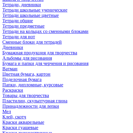
Тетради, дневники
Тетради школьные ученические
Тетради школьные цветные
Тетради общие
Тетради предметные
Тетради на кольцах со сменными блоками
Тетради для нот
Сменные блоки для тетрадей
Дневники
Бумажная продукция для творчества
Альбомы для рисования
Бумага и папки для черчения и рисования
Ватман
Цветная бумага, картон
Поделочная бумага
Папки, дипломные, курсовые
Раскраски
Товары для творчества
Пластилин, скульптурная глина
Принадлежности для лепки
Мел
Клей, скотч
Краски акварельные
Краски гуашевые
Краски художественные