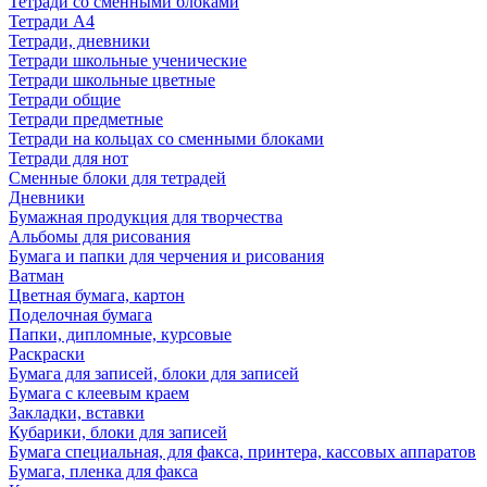
Тетради со сменными блоками
Тетради А4
Тетради, дневники
Тетради школьные ученические
Тетради школьные цветные
Тетради общие
Тетради предметные
Тетради на кольцах со сменными блоками
Тетради для нот
Сменные блоки для тетрадей
Дневники
Бумажная продукция для творчества
Альбомы для рисования
Бумага и папки для черчения и рисования
Ватман
Цветная бумага, картон
Поделочная бумага
Папки, дипломные, курсовые
Раскраски
Бумага для записей, блоки для записей
Бумага с клеевым краем
Закладки, вставки
Кубарики, блоки для записей
Бумага специальная, для факса, принтера, кассовых аппаратов
Бумага, пленка для факса