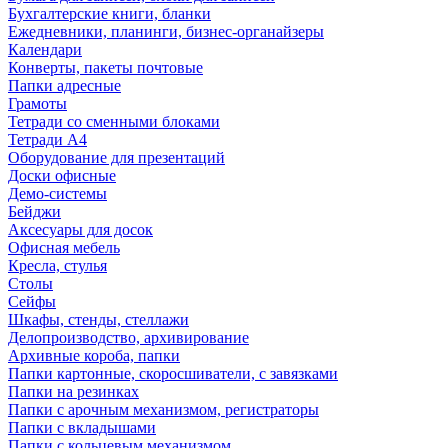
Бухгалтерские книги, бланки
Ежедневники, планинги, бизнес-органайзеры
Календари
Конверты, пакеты почтовые
Папки адресные
Грамоты
Тетради со сменными блоками
Тетради А4
Оборудование для презентаций
Доски офисные
Демо-системы
Бейджи
Аксесуары для досок
Офисная мебель
Кресла, стулья
Столы
Сейфы
Шкафы, стенды, стеллажи
Делопроизводство, архивирование
Архивные короба, папки
Папки картонные, скоросшиватели, с завязками
Папки на резинках
Папки с арочным механизмом, регистраторы
Папки с вкладышами
Папки с кольцевым механизмом