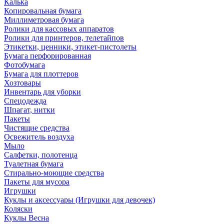
Калька
Копировальная бумага
Миллиметровая бумага
Ролики для кассовых аппаратов
Ролики для принтеров, телетайпов
Этикетки, ценники, этикет-пистолеты
Бумага перфорированная
Фотобумага
Бумага для плоттеров
Хозтовары
Инвентарь для уборки
Спецодежда
Шпагат, нитки
Пакеты
Чистящие средства
Освежитель воздуха
Мыло
Салфетки, полотенца
Туалетная бумага
Стирально-моющие средства
Пакеты для мусора
Игрушки
Куклы и аксессуары (Игрушки для девочек)
Коляски
Куклы Весна