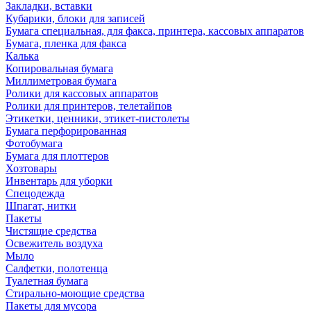
Закладки, вставки
Кубарики, блоки для записей
Бумага специальная, для факса, принтера, кассовых аппаратов
Бумага, пленка для факса
Калька
Копировальная бумага
Миллиметровая бумага
Ролики для кассовых аппаратов
Ролики для принтеров, телетайпов
Этикетки, ценники, этикет-пистолеты
Бумага перфорированная
Фотобумага
Бумага для плоттеров
Хозтовары
Инвентарь для уборки
Спецодежда
Шпагат, нитки
Пакеты
Чистящие средства
Освежитель воздуха
Мыло
Салфетки, полотенца
Туалетная бумага
Стирально-моющие средства
Пакеты для мусора