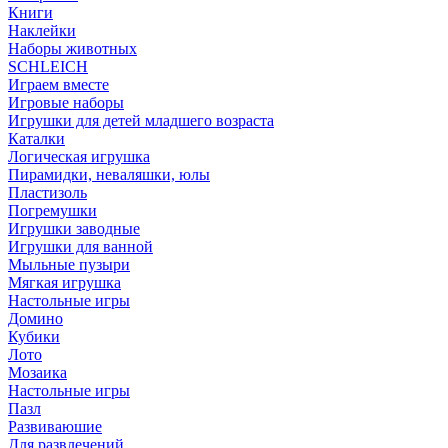
Книги
Наклейки
Наборы животных
SCHLEICH
Играем вместе
Игровые наборы
Игрушки для детей младшего возраста
Каталки
Логическая игрушка
Пирамидки, неваляшки, юлы
Пластизоль
Погремушки
Игрушки заводные
Игрушки для ванной
Мыльные пузыри
Мягкая игрушка
Настольные игры
Домино
Кубики
Лото
Мозаика
Настольные игры
Пазл
Развиваюшие
Для развлечений