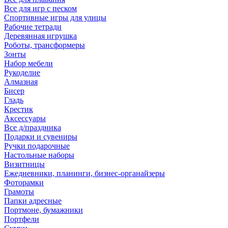
Все для игр с песком
Спортивные игры для улицы
Рабочие тетради
Деревянная игрушка
Роботы, трансформеры
Зонты
Набор мебели
Рукоделие
Алмазная
Бисер
Гладь
Крестик
Аксессуары
Все д/праздника
Подарки и сувениры
Ручки подарочные
Настольные наборы
Визитницы
Ежедневники, планинги, бизнес-органайзеры
Фоторамки
Грамоты
Папки адресные
Портмоне, бумажники
Портфели