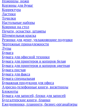
Ножницы, ножи
Корзины для бумаг
Корректура
Ластики
Точилки
Настольные наборы
Коврики на стол
Печати, оснастки, штампы
Штемпельная краска
Резинки для денег, увлажняющие подушки
Чертежные принадлежности
Лупы
Бумага
Бумага для офисной техники
Бумага для принтеров и копиров белая
Бумага для принтеров и копиров цветная
Бумага писчая
Бумага для факса
Бумага специальная
Бумажная продукция для офиса
Адресно-телефонные книги, визитницы
Блокноты
Бумага для записей, блоки для записей
Бухгалтерские книги, бланки
Ежедневники, планинги, бизнес-органайзеры