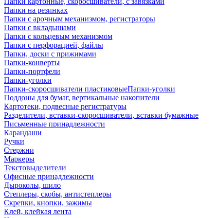
Папки картонные, скоросшиватели, с завязками
Папки на резинках
Папки с арочным механизмом, регистраторы
Папки с вкладышами
Папки с кольцевым механизмом
Папки с перфорацией, файлы
Папки, доски с прижимами
Папки-конверты
Папки-портфели
Папки-уголки
Папки-скоросшиватели пластиковыеПапки-уголки
Поддоны для бумаг, вертикальные накопители
Картотеки, подвесные регистратуры
Разделители, вставки-скоросшиватели, вставки бумажные
Письменные принадлежности
Карандаши
Ручки
Стержни
Маркеры
Текстовыделители
Офисные принадлежности
Дыроколы, шило
Степлеры, скобы, антистеплеры
Скрепки, кнопки, зажимы
Клей, клейкая лента