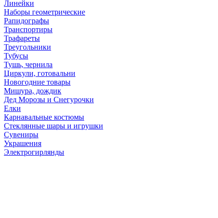
Линейки
Наборы геометрические
Рапидографы
Транспортиры
Трафареты
Треугольники
Тубусы
Тушь, чернила
Циркули, готовальни
Новогодние товары
Мишура, дождик
Дед Морозы и Снегурочки
Елки
Карнавальные костюмы
Стеклянные шары и игрушки
Сувениры
Украшения
Электрогирлянды