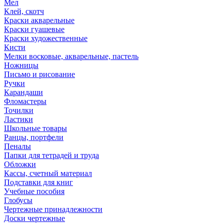
Мел
Клей, скотч
Краски акварельные
Краски гуашевые
Краски художественные
Кисти
Мелки восковые, акварельные, пастель
Ножницы
Письмо и рисование
Ручки
Карандаши
Фломастеры
Точилки
Ластики
Школьные товары
Ранцы, портфели
Пеналы
Папки для тетрадей и труда
Обложки
Кассы, счетный материал
Подставки для книг
Учебные пособия
Глобусы
Чертежные принадлежности
Доски чертежные