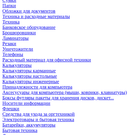
Сумки
Папки
Обложки для документов
Техника и расходные материалы
Техника
Банковское оборудование
Брошюровщики
Ламинаторы
Резаки
Уничтожители
Телефоны
Расходный материал для офисной техники
Калькуляторы
Калькуляторы карманные
Калькуляторы настольные
Калькуляторы инженерные
Принадлежности для компьютера
Аксесусуары для компьютера (мыши, коврики, клавиатуры)
Боксы футляры пакеты для хранения дисков, дискет...
Носители информации
Флешки
Средства для ухода за оргтехникой
Электротовары и бытовая техника
Батарейки, аккумуляторы
Бытовая техника