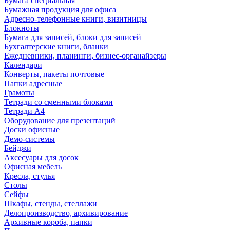
Бумага специальная
Бумажная продукция для офиса
Адресно-телефонные книги, визитницы
Блокноты
Бумага для записей, блоки для записей
Бухгалтерские книги, бланки
Ежедневники, планинги, бизнес-органайзеры
Календари
Конверты, пакеты почтовые
Папки адресные
Грамоты
Тетради со сменными блоками
Тетради А4
Оборудование для презентаций
Доски офисные
Демо-системы
Бейджи
Аксесуары для досок
Офисная мебель
Кресла, стулья
Столы
Сейфы
Шкафы, стенды, стеллажи
Делопроизводство, архивирование
Архивные короба, папки