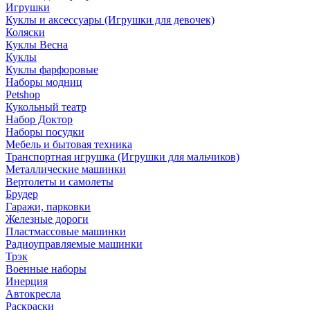
Игрушки
Куклы и аксессуары (Игрушки для девочек)
Коляски
Куклы Весна
Куклы
Куклы фарфоровые
Наборы модниц
Petshop
Кукольный театр
Набор Доктор
Наборы посудки
Мебель и бытовая техника
Транспортная игрушка (Игрушки для мальчиков)
Металлические машинки
Вертолеты и самолеты
Брудер
Гаражи, парковки
Железные дороги
Пластмассовые машинки
Радиоуправляемые машинки
Трэк
Военные наборы
Инерция
Автокресла
Раскраски