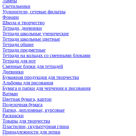
Лампы
Светильники
Удлинители, сетевые фильтры
Фонари
Школа и творчество
Тетради, дневники
Тетради школьные ученические
Тетради школьные цветные
Тетради общие
Тетради предметные
Тетради на кольцах со сменными блоками
Тетради для нот
Сменные блоки для тетрадей
Дневники
Бумажная продукция для творчества
Альбомы для рисования
Бумага и папки для черчения и рисования
Ватман
Цветная бумага, картон
Поделочная бумага
Папки, дипломные, курсовые
Раскраски
Товары для творчества
Пластилин, скульптурная глина
Принадлежности для лепки