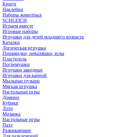
Книги
Наклейки
Наборы животных
SCHLEICH
Играем вместе
Игровые наборы
Игрушки для детей младшего возраста
Каталки
Логическая игрушка
Пирамидки, неваляшки, юлы
Пластизоль
Погремушки
Игрушки заводные
Игрушки для ванной
Мыльные пузыри
Мягкая игрушка
Настольные игры
Домино
Кубики
Лото
Мозаика
Настольные игры
Пазл
Развиваюшие
Для развлечений