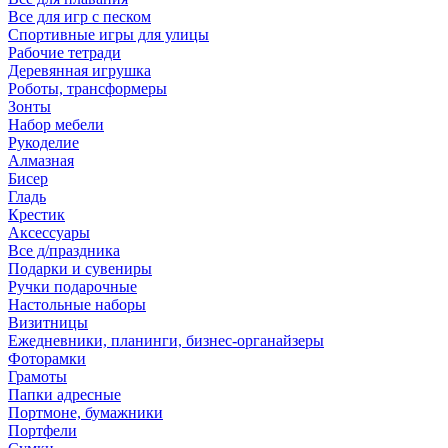
Все для игр с песком
Спортивные игры для улицы
Рабочие тетради
Деревянная игрушка
Роботы, трансформеры
Зонты
Набор мебели
Рукоделие
Алмазная
Бисер
Гладь
Крестик
Аксессуары
Все д/праздника
Подарки и сувениры
Ручки подарочные
Настольные наборы
Визитницы
Ежедневники, планинги, бизнес-органайзеры
Фоторамки
Грамоты
Папки адресные
Портмоне, бумажники
Портфели