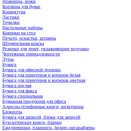
Ножницы, ножи
Корзины для бумаг
Корректура
Ластики
Точилки
Настольные наборы
Коврики на стол
Печати, оснастки, штампы
Штемпельная краска
Резинки для денег, увлажняющие подушки
Чертежные принадлежности
Лупы
Бумага
Бумага для офисной техники
Бумага для принтеров и копиров белая
Бумага для принтеров и копиров цветная
Бумага писчая
Бумага для факса
Бумага специальная
Бумажная продукция для офиса
Адресно-телефонные книги, визитницы
Блокноты
Бумага для записей, блоки для записей
Бухгалтерские книги, бланки
Ежедневники, планинги, бизнес-органайзеры