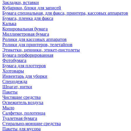
Закладки, вставки
Кубарики, блоки для записей
Бумага специальная, для факса, принтера, кассовых аппаратов
Бумага, пленка для факса
Калька
Копировальная бумага
Миллиметровая бумага
Ролики для кассовых аппаратов
Ролики для принтеров, телетайпов
Этикетки, ценники, этикет-пистолеты
Бумага перфорированная
Фотобумага
Бумага для плоттеров
Хозтовары
Инвентарь для уборки
Спецодежда
Шпагат, нитки
Пакеты
Чистящие средства
Освежитель воздуха
Мыло
Салфетки, полотенца
Туалетная бумага
Стирально-моющие средства
Пакеты для мусора