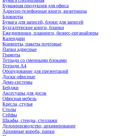
Бумага специальная
Бумажная продукция для офиса
Адресно-телефонные книги, визитницы
Блокноты
Бумага для записей, блоки для записей
Бухгалтерские книги, бланки
Ежедневники, планинги, бизнес-органайзеры
Календари
Конверты, пакеты почтовые
Папки адресные
Грамоты
Тетради со сменными блоками
Тетради А4
Оборудование для презентаций
Доски офисные
Демо-системы
Бейджи
Аксесуары для досок
Офисная мебель
Кресла, стулья
Столы
Сейфы
Шкафы, стенды, стеллажи
Делопроизводство, архивирование
Архивные короба, папки