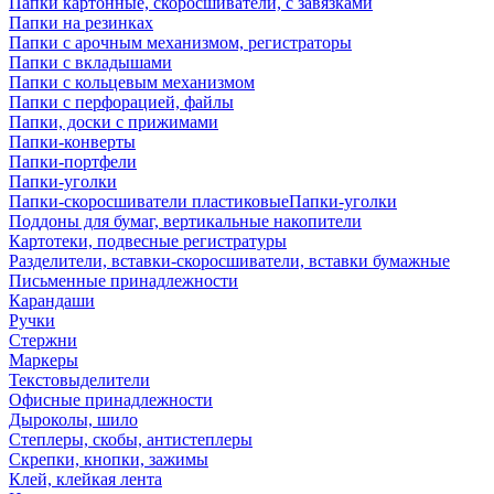
Папки картонные, скоросшиватели, с завязками
Папки на резинках
Папки с арочным механизмом, регистраторы
Папки с вкладышами
Папки с кольцевым механизмом
Папки с перфорацией, файлы
Папки, доски с прижимами
Папки-конверты
Папки-портфели
Папки-уголки
Папки-скоросшиватели пластиковыеПапки-уголки
Поддоны для бумаг, вертикальные накопители
Картотеки, подвесные регистратуры
Разделители, вставки-скоросшиватели, вставки бумажные
Письменные принадлежности
Карандаши
Ручки
Стержни
Маркеры
Текстовыделители
Офисные принадлежности
Дыроколы, шило
Степлеры, скобы, антистеплеры
Скрепки, кнопки, зажимы
Клей, клейкая лента