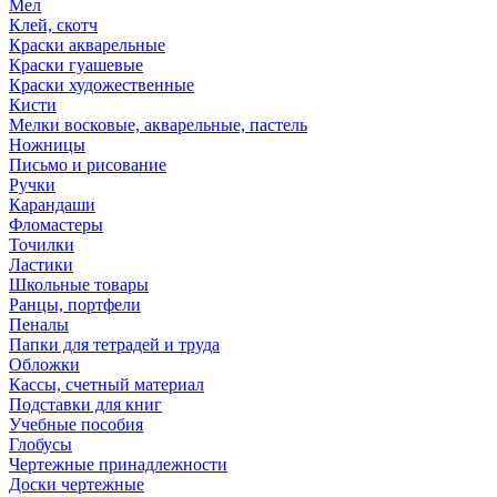
Мел
Клей, скотч
Краски акварельные
Краски гуашевые
Краски художественные
Кисти
Мелки восковые, акварельные, пастель
Ножницы
Письмо и рисование
Ручки
Карандаши
Фломастеры
Точилки
Ластики
Школьные товары
Ранцы, портфели
Пеналы
Папки для тетрадей и труда
Обложки
Кассы, счетный материал
Подставки для книг
Учебные пособия
Глобусы
Чертежные принадлежности
Доски чертежные