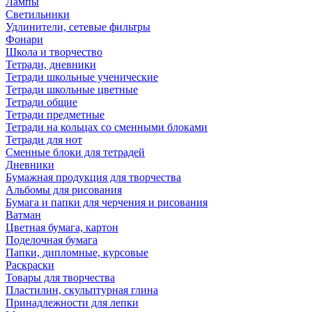
Лампы
Светильники
Удлинители, сетевые фильтры
Фонари
Школа и творчество
Тетради, дневники
Тетради школьные ученические
Тетради школьные цветные
Тетради общие
Тетради предметные
Тетради на кольцах со сменными блоками
Тетради для нот
Сменные блоки для тетрадей
Дневники
Бумажная продукция для творчества
Альбомы для рисования
Бумага и папки для черчения и рисования
Ватман
Цветная бумага, картон
Поделочная бумага
Папки, дипломные, курсовые
Раскраски
Товары для творчества
Пластилин, скульптурная глина
Принадлежности для лепки