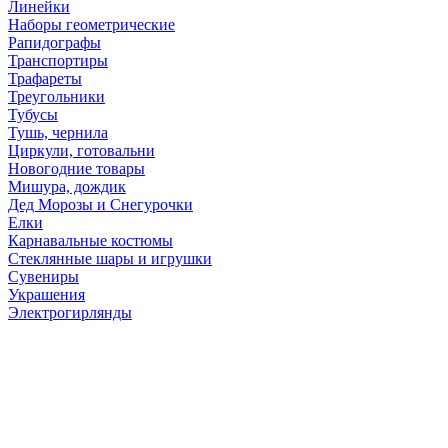
Линейки
Наборы геометрические
Рапидографы
Транспортиры
Трафареты
Треугольники
Тубусы
Тушь, чернила
Циркули, готовальни
Новогодние товары
Мишура, дождик
Дед Морозы и Снегурочки
Елки
Карнавальные костюмы
Стеклянные шары и игрушки
Сувениры
Украшения
Электрогирлянды