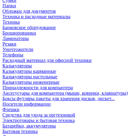
Сумки
Папки
Обложки для документов
Техника и расходные материалы
Техника
Банковское оборудование
Брошюровщики
Ламинаторы
Резаки
Уничтожители
Телефоны
Расходный материал для офисной техники
Калькуляторы
Калькуляторы карманные
Калькуляторы настольные
Калькуляторы инженерные
Принадлежности для компьютера
Аксесусуары для компьютера (мыши, коврики, клавиатуры)
Боксы футляры пакеты для хранения дисков, дискет...
Носители информации
Флешки
Средства для ухода за оргтехникой
Электротовары и бытовая техника
Батарейки, аккумуляторы
Бытовая техника