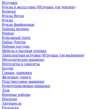
Игрушки
Куклы и аксессуары (Игрушки для девочек)
Коляски
Куклы Весна
Куклы
Куклы фарфоровые
Наборы модниц
Petshop
Кукольный театр
Набор Доктор
Наборы посудки
Мебель и бытовая техника
Транспортная игрушка (Игрушки для мальчиков)
Металлические машинки
Вертолеты и самолеты
Брудер
Гаражи, парковки
Железные дороги
Пластмассовые машинки
Радиоуправляемые машинки
Трэк
Военные наборы
Инерция
Автокресла
Раскраски