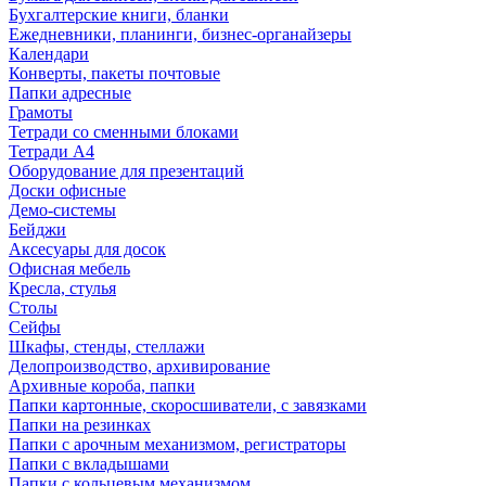
Бухгалтерские книги, бланки
Ежедневники, планинги, бизнес-органайзеры
Календари
Конверты, пакеты почтовые
Папки адресные
Грамоты
Тетради со сменными блоками
Тетради А4
Оборудование для презентаций
Доски офисные
Демо-системы
Бейджи
Аксесуары для досок
Офисная мебель
Кресла, стулья
Столы
Сейфы
Шкафы, стенды, стеллажи
Делопроизводство, архивирование
Архивные короба, папки
Папки картонные, скоросшиватели, с завязками
Папки на резинках
Папки с арочным механизмом, регистраторы
Папки с вкладышами
Папки с кольцевым механизмом