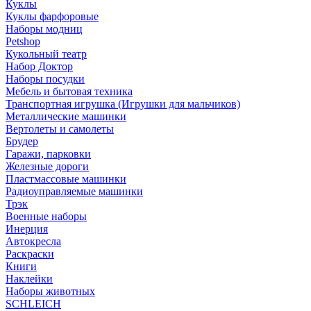
Куклы
Куклы фарфоровые
Наборы модниц
Petshop
Кукольный театр
Набор Доктор
Наборы посудки
Мебель и бытовая техника
Транспортная игрушка (Игрушки для мальчиков)
Металлические машинки
Вертолеты и самолеты
Брудер
Гаражи, парковки
Железные дороги
Пластмассовые машинки
Радиоуправляемые машинки
Трэк
Военные наборы
Инерция
Автокресла
Раскраски
Книги
Наклейки
Наборы животных
SCHLEICH