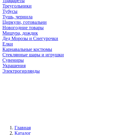
Трафареты
Треугольники
Тубусы
Тушь, чернила
Циркули, готовальни
Новогодние товары
Мишура, дождик
Дед Морозы и Снегурочки
Елки
Карнавальные костюмы
Стеклянные шары и игрушки
Сувениры
Украшения
Электрогирлянды
Главная
Каталог