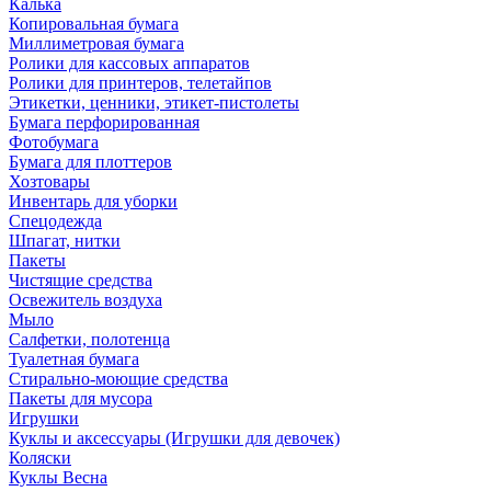
Калька
Копировальная бумага
Миллиметровая бумага
Ролики для кассовых аппаратов
Ролики для принтеров, телетайпов
Этикетки, ценники, этикет-пистолеты
Бумага перфорированная
Фотобумага
Бумага для плоттеров
Хозтовары
Инвентарь для уборки
Спецодежда
Шпагат, нитки
Пакеты
Чистящие средства
Освежитель воздуха
Мыло
Салфетки, полотенца
Туалетная бумага
Стирально-моющие средства
Пакеты для мусора
Игрушки
Куклы и аксессуары (Игрушки для девочек)
Коляски
Куклы Весна