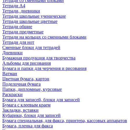
Тетради со сменными блоками
Тетради А4
Тетради, дневники
Тетради школьные ученические
Тетради школьные цветные
Тетради общие
Тетради предметные
Тетради на кольцах со сменными блоками
Тетради для нот
Сменные блоки для тетрадей
Дневники
Бумажная продукция для творчества
Альбомы для рисования
Бумага и папки для черчения и рисования
Ватман
Цветная бумага, картон
Поделочная бумага
Папки, дипломные, курсовые
Раскраски
Бумага для записей, блоки для записей
Бумага с клеевым краем
Закладки, вставки
Кубарики, блоки для записей
Бумага специальная, для факса, принтера, кассовых аппаратов
Бумага, пленка для факса