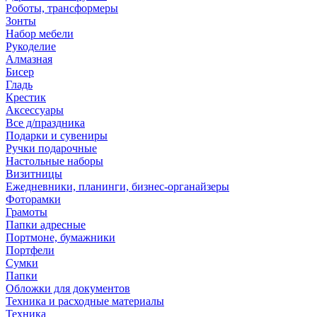
Роботы, трансформеры
Зонты
Набор мебели
Рукоделие
Алмазная
Бисер
Гладь
Крестик
Аксессуары
Все д/праздника
Подарки и сувениры
Ручки подарочные
Настольные наборы
Визитницы
Ежедневники, планинги, бизнес-органайзеры
Фоторамки
Грамоты
Папки адресные
Портмоне, бумажники
Портфели
Сумки
Папки
Обложки для документов
Техника и расходные материалы
Техника