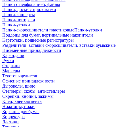
Папки с перфорацией, файлы
Папки, доски с прижимами
Папки-конверты
Папки-портфели
Папки-уголки
Папки-скоросшиватели пластиковыеПапки-уголки
Поддоны для бумаг, вертикальные накопители
Картотеки, подвесные регистратуры
Разделители, вставки-скоросшиватели, вставки бумажные
Письменные принадлежности
Карандаши
Ручки
Стержни
Маркеры
Текстовыделители
Офисные принадлежности
Дыроколы, шило
Степлеры, скобы, антистеплеры
Скрепки, кнопки, зажимы
Клей, клейкая лента
Ножницы, ножи
Корзины для бумаг
Корректура
Ластики
Точилки