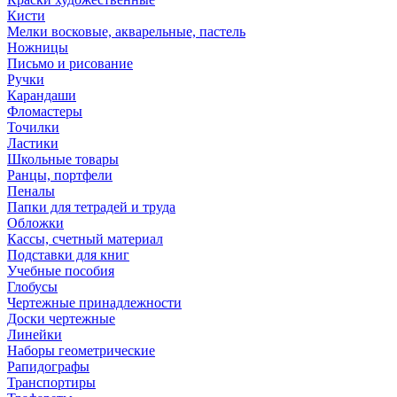
Кисти
Мелки восковые, акварельные, пастель
Ножницы
Письмо и рисование
Ручки
Карандаши
Фломастеры
Точилки
Ластики
Школьные товары
Ранцы, портфели
Пеналы
Папки для тетрадей и труда
Обложки
Кассы, счетный материал
Подставки для книг
Учебные пособия
Глобусы
Чертежные принадлежности
Доски чертежные
Линейки
Наборы геометрические
Рапидографы
Транспортиры