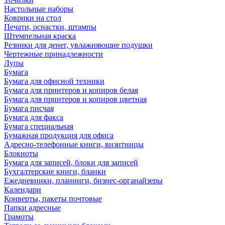
Настольные наборы
Коврики на стол
Печати, оснастки, штампы
Штемпельная краска
Резинки для денег, увлажняющие подушки
Чертежные принадлежности
Лупы
Бумага
Бумага для офисной техники
Бумага для принтеров и копиров белая
Бумага для принтеров и копиров цветная
Бумага писчая
Бумага для факса
Бумага специальная
Бумажная продукция для офиса
Адресно-телефонные книги, визитницы
Блокноты
Бумага для записей, блоки для записей
Бухгалтерские книги, бланки
Ежедневники, планинги, бизнес-органайзеры
Календари
Конверты, пакеты почтовые
Папки адресные
Грамоты