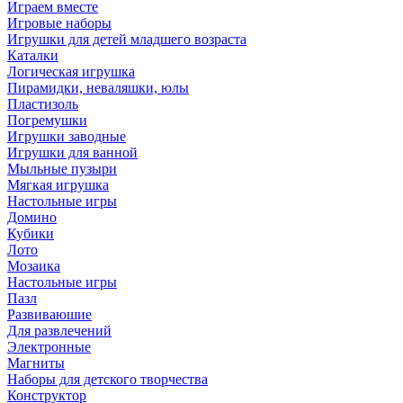
Играем вместе
Игровые наборы
Игрушки для детей младшего возраста
Каталки
Логическая игрушка
Пирамидки, неваляшки, юлы
Пластизоль
Погремушки
Игрушки заводные
Игрушки для ванной
Мыльные пузыри
Мягкая игрушка
Настольные игры
Домино
Кубики
Лото
Мозаика
Настольные игры
Пазл
Развиваюшие
Для развлечений
Электронные
Магниты
Наборы для детского творчества
Конструктор