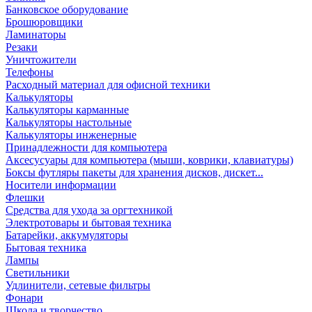
Банковское оборудование
Брошюровщики
Ламинаторы
Резаки
Уничтожители
Телефоны
Расходный материал для офисной техники
Калькуляторы
Калькуляторы карманные
Калькуляторы настольные
Калькуляторы инженерные
Принадлежности для компьютера
Аксесусуары для компьютера (мыши, коврики, клавиатуры)
Боксы футляры пакеты для хранения дисков, дискет...
Носители информации
Флешки
Средства для ухода за оргтехникой
Электротовары и бытовая техника
Батарейки, аккумуляторы
Бытовая техника
Лампы
Светильники
Удлинители, сетевые фильтры
Фонари
Школа и творчество