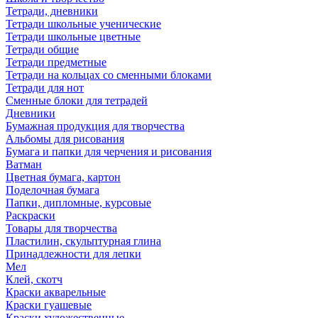
Тетради, дневники
Тетради школьные ученические
Тетради школьные цветные
Тетради общие
Тетради предметные
Тетради на кольцах со сменными блоками
Тетради для нот
Сменные блоки для тетрадей
Дневники
Бумажная продукция для творчества
Альбомы для рисования
Бумага и папки для черчения и рисования
Ватман
Цветная бумага, картон
Поделочная бумага
Папки, дипломные, курсовые
Раскраски
Товары для творчества
Пластилин, скульптурная глина
Принадлежности для лепки
Мел
Клей, скотч
Краски акварельные
Краски гуашевые
Краски художественные