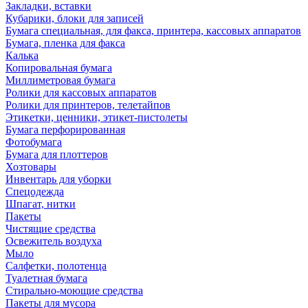
Закладки, вставки
Кубарики, блоки для записей
Бумага специальная, для факса, принтера, кассовых аппаратов
Бумага, пленка для факса
Калька
Копировальная бумага
Миллиметровая бумага
Ролики для кассовых аппаратов
Ролики для принтеров, телетайпов
Этикетки, ценники, этикет-пистолеты
Бумага перфорированная
Фотобумага
Бумага для плоттеров
Хозтовары
Инвентарь для уборки
Спецодежда
Шпагат, нитки
Пакеты
Чистящие средства
Освежитель воздуха
Мыло
Салфетки, полотенца
Туалетная бумага
Стирально-моющие средства
Пакеты для мусора