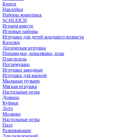
Книги
Наклейки
Наборы животных
SCHLEICH
Играем вместе
Игровые наборы
Игрушки для детей младшего возраста
Каталки
Логическая игрушка
Пирамидки, неваляшки, юлы
Пластизоль
Погремушки
Игрушки заводные
Игрушки для ванной
Мыльные пузыри
Мягкая игрушка
Настольные игры
Домино
Кубики
Лото
Мозаика
Настольные игры
Пазл
Развиваюшие
Для развлечений