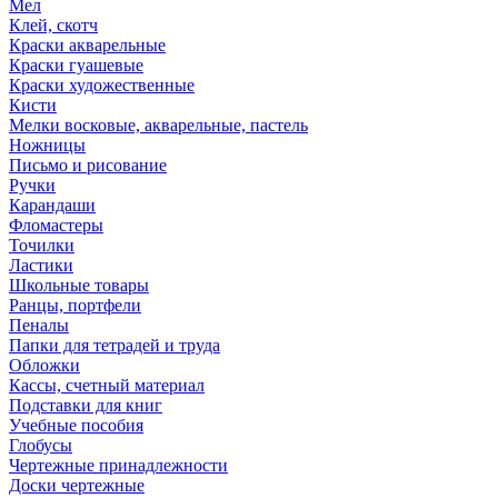
Мел
Клей, скотч
Краски акварельные
Краски гуашевые
Краски художественные
Кисти
Мелки восковые, акварельные, пастель
Ножницы
Письмо и рисование
Ручки
Карандаши
Фломастеры
Точилки
Ластики
Школьные товары
Ранцы, портфели
Пеналы
Папки для тетрадей и труда
Обложки
Кассы, счетный материал
Подставки для книг
Учебные пособия
Глобусы
Чертежные принадлежности
Доски чертежные