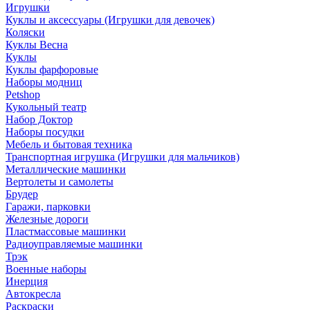
Игрушки
Куклы и аксессуары (Игрушки для девочек)
Коляски
Куклы Весна
Куклы
Куклы фарфоровые
Наборы модниц
Petshop
Кукольный театр
Набор Доктор
Наборы посудки
Мебель и бытовая техника
Транспортная игрушка (Игрушки для мальчиков)
Металлические машинки
Вертолеты и самолеты
Брудер
Гаражи, парковки
Железные дороги
Пластмассовые машинки
Радиоуправляемые машинки
Трэк
Военные наборы
Инерция
Автокресла
Раскраски