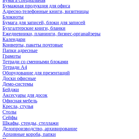
Бумага специальная
Бумажная продукция для офиса
Адресно-телефонные книги, визитницы
Блокноты
Бумага для записей, блоки для записей
Бухгалтерские книги, бланки
Ежедневники, планинги, бизнес-органайзеры
Календари
Конверты, пакеты почтовые
Папки адресные
Грамоты
Тетради со сменными блоками
Тетради А4
Оборудование для презентаций
Доски офисные
Демо-системы
Бейджи
Аксесуары для досок
Офисная мебель
Кресла, стулья
Столы
Сейфы
Шкафы, стенды, стеллажи
Делопроизводство, архивирование
Архивные короба, папки