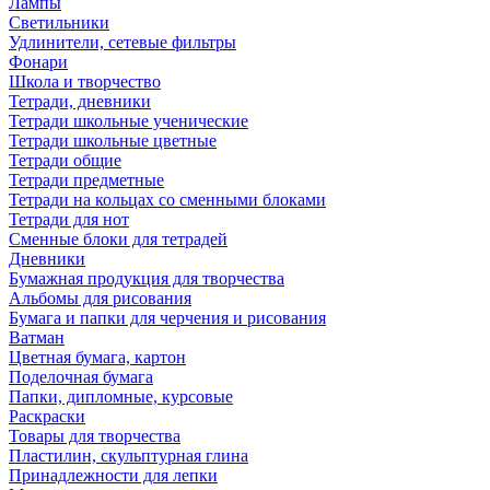
Лампы
Светильники
Удлинители, сетевые фильтры
Фонари
Школа и творчество
Тетради, дневники
Тетради школьные ученические
Тетради школьные цветные
Тетради общие
Тетради предметные
Тетради на кольцах со сменными блоками
Тетради для нот
Сменные блоки для тетрадей
Дневники
Бумажная продукция для творчества
Альбомы для рисования
Бумага и папки для черчения и рисования
Ватман
Цветная бумага, картон
Поделочная бумага
Папки, дипломные, курсовые
Раскраски
Товары для творчества
Пластилин, скульптурная глина
Принадлежности для лепки