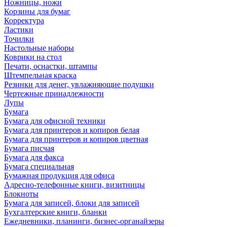
Ножницы, ножи
Корзины для бумаг
Корректура
Ластики
Точилки
Настольные наборы
Коврики на стол
Печати, оснастки, штампы
Штемпельная краска
Резинки для денег, увлажняющие подушки
Чертежные принадлежности
Лупы
Бумага
Бумага для офисной техники
Бумага для принтеров и копиров белая
Бумага для принтеров и копиров цветная
Бумага писчая
Бумага для факса
Бумага специальная
Бумажная продукция для офиса
Адресно-телефонные книги, визитницы
Блокноты
Бумага для записей, блоки для записей
Бухгалтерские книги, бланки
Ежедневники, планинги, бизнес-органайзеры