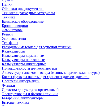
Сумки
Папки
Обложки для документов
Техника и расходные материалы
Техника
Банковское оборудование
Брошюровщики
Ламинаторы
Резаки
Уничтожители
Телефоны
Расходный материал для офисной техники
Калькуляторы
Калькуляторы карманные
Калькуляторы настольные
Калькуляторы инженерные
Принадлежности для компьютера
Аксесусуары для компьютера (мыши, коврики, клавиатуры)
Боксы футляры пакеты для хранения дисков, дискет...
Носители информации
Флешки
Средства для ухода за оргтехникой
Электротовары и бытовая техника
Батарейки, аккумуляторы
Бытовая техника