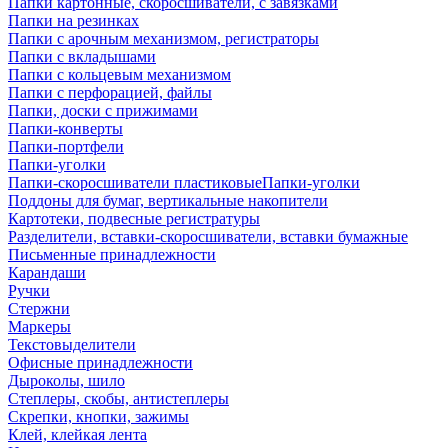
Папки картонные, скоросшиватели, с завязками
Папки на резинках
Папки с арочным механизмом, регистраторы
Папки с вкладышами
Папки с кольцевым механизмом
Папки с перфорацией, файлы
Папки, доски с прижимами
Папки-конверты
Папки-портфели
Папки-уголки
Папки-скоросшиватели пластиковыеПапки-уголки
Поддоны для бумаг, вертикальные накопители
Картотеки, подвесные регистратуры
Разделители, вставки-скоросшиватели, вставки бумажные
Письменные принадлежности
Карандаши
Ручки
Стержни
Маркеры
Текстовыделители
Офисные принадлежности
Дыроколы, шило
Степлеры, скобы, антистеплеры
Скрепки, кнопки, зажимы
Клей, клейкая лента