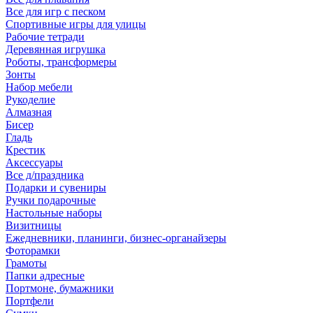
Все для игр с песком
Спортивные игры для улицы
Рабочие тетради
Деревянная игрушка
Роботы, трансформеры
Зонты
Набор мебели
Рукоделие
Алмазная
Бисер
Гладь
Крестик
Аксессуары
Все д/праздника
Подарки и сувениры
Ручки подарочные
Настольные наборы
Визитницы
Ежедневники, планинги, бизнес-органайзеры
Фоторамки
Грамоты
Папки адресные
Портмоне, бумажники
Портфели