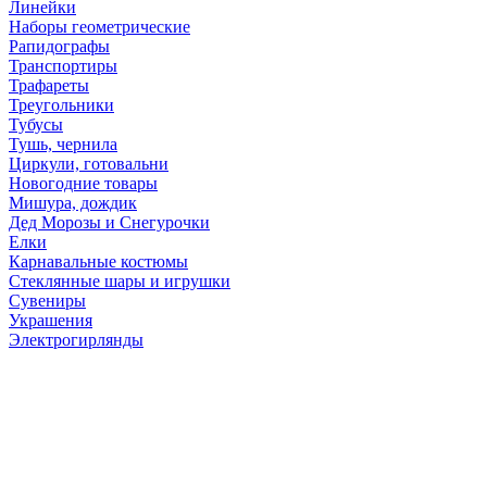
Линейки
Наборы геометрические
Рапидографы
Транспортиры
Трафареты
Треугольники
Тубусы
Тушь, чернила
Циркули, готовальни
Новогодние товары
Мишура, дождик
Дед Морозы и Снегурочки
Елки
Карнавальные костюмы
Стеклянные шары и игрушки
Сувениры
Украшения
Электрогирлянды