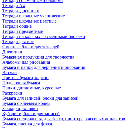
Тетради со сменными блоками
Тетради А4
Тетради, дневники
Тетради школьные ученические
Тетради школьные цветные
Тетради общие
Тетради предметные
Тетради на кольцах со сменными блоками
Тетради для нот
Сменные блоки для тетрадей
Дневники
Бумажная продукция для творчества
Альбомы для рисования
Бумага и папки для черчения и рисования
Ватман
Цветная бумага, картон
Поделочная бумага
Папки, дипломные, курсовые
Раскраски
Бумага для записей, блоки для записей
Бумага с клеевым краем
Закладки, вставки
Кубарики, блоки для записей
Бумага специальная, для факса, принтера, кассовых аппаратов
Бумага, пленка для факса