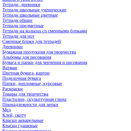
Тетради, дневники
Тетради школьные ученические
Тетради школьные цветные
Тетради общие
Тетради предметные
Тетради на кольцах со сменными блоками
Тетради для нот
Сменные блоки для тетрадей
Дневники
Бумажная продукция для творчества
Альбомы для рисования
Бумага и папки для черчения и рисования
Ватман
Цветная бумага, картон
Поделочная бумага
Папки, дипломные, курсовые
Раскраски
Товары для творчества
Пластилин, скульптурная глина
Принадлежности для лепки
Мел
Клей, скотч
Краски акварельные
Краски гуашевые
Краски художественные