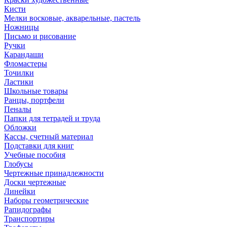
Кисти
Мелки восковые, акварельные, пастель
Ножницы
Письмо и рисование
Ручки
Карандаши
Фломастеры
Точилки
Ластики
Школьные товары
Ранцы, портфели
Пеналы
Папки для тетрадей и труда
Обложки
Кассы, счетный материал
Подставки для книг
Учебные пособия
Глобусы
Чертежные принадлежности
Доски чертежные
Линейки
Наборы геометрические
Рапидографы
Транспортиры