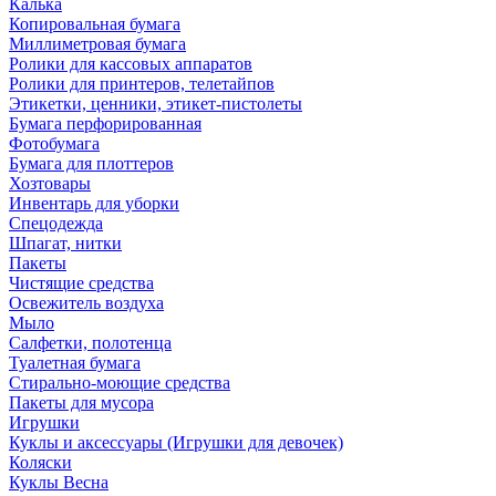
Калька
Копировальная бумага
Миллиметровая бумага
Ролики для кассовых аппаратов
Ролики для принтеров, телетайпов
Этикетки, ценники, этикет-пистолеты
Бумага перфорированная
Фотобумага
Бумага для плоттеров
Хозтовары
Инвентарь для уборки
Спецодежда
Шпагат, нитки
Пакеты
Чистящие средства
Освежитель воздуха
Мыло
Салфетки, полотенца
Туалетная бумага
Стирально-моющие средства
Пакеты для мусора
Игрушки
Куклы и аксессуары (Игрушки для девочек)
Коляски
Куклы Весна