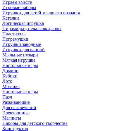
Играем вместе
Игровые наборы
Игрушки для детей младшего возраста
Каталки
Логическая игрушка
Пирамидки, неваляшки, юлы
Пластизоль
Погремушки
Игрушки заводные
Игрушки для ванной
Мыльные пузыри
Мягкая игрушка
Настольные игры
Домино
Кубики
Лото
Мозаика
Настольные игры
Пазл
Развиваюшие
Для развлечений
Электронные
Магниты
Наборы для детского творчества
Конструктор