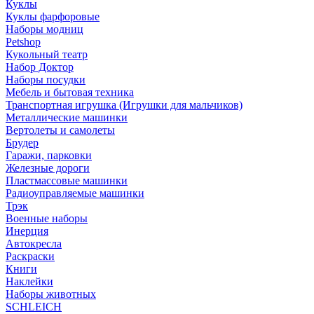
Куклы
Куклы фарфоровые
Наборы модниц
Petshop
Кукольный театр
Набор Доктор
Наборы посудки
Мебель и бытовая техника
Транспортная игрушка (Игрушки для мальчиков)
Металлические машинки
Вертолеты и самолеты
Брудер
Гаражи, парковки
Железные дороги
Пластмассовые машинки
Радиоуправляемые машинки
Трэк
Военные наборы
Инерция
Автокресла
Раскраски
Книги
Наклейки
Наборы животных
SCHLEICH