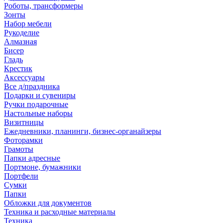
Роботы, трансформеры
Зонты
Набор мебели
Рукоделие
Алмазная
Бисер
Гладь
Крестик
Аксессуары
Все д/праздника
Подарки и сувениры
Ручки подарочные
Настольные наборы
Визитницы
Ежедневники, планинги, бизнес-органайзеры
Фоторамки
Грамоты
Папки адресные
Портмоне, бумажники
Портфели
Сумки
Папки
Обложки для документов
Техника и расходные материалы
Техника