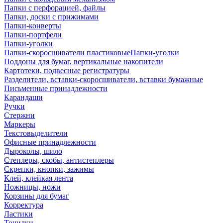
Папки с перфорацией, файлы
Папки, доски с прижимами
Папки-конверты
Папки-портфели
Папки-уголки
Папки-скоросшиватели пластиковыеПапки-уголки
Поддоны для бумаг, вертикальные накопители
Картотеки, подвесные регистратуры
Разделители, вставки-скоросшиватели, вставки бумажные
Письменные принадлежности
Карандаши
Ручки
Стержни
Маркеры
Текстовыделители
Офисные принадлежности
Дыроколы, шило
Степлеры, скобы, антистеплеры
Скрепки, кнопки, зажимы
Клей, клейкая лента
Ножницы, ножи
Корзины для бумаг
Корректура
Ластики
Точилки