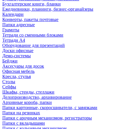
Бухгалтерские книги, бланки
Ежедневники, планинги, бизнес-органайзеры
Календари
Конверты, пакеты почтовые
Папки адресные
Грамоты
Тетради со сменными блоками
Тетради А4
Оборудование для презентаций
Доски офисные
Демо-системы
Бейджи
Аксесуары для досок
Офисная мебель
Кресла, стулья
Столы
Сейфы
Шкафы, стенды, стеллажи
Делопроизводство, архивирование
Архивные короба, папки
Папки картонные, скоросшиватели, с завязками
Папки на резинках
Папки с арочным механизмом, регистраторы
Папки с вкладышами
Папки с кольцевым механизмом