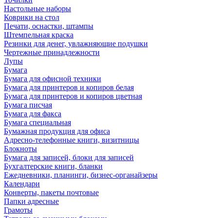
Настольные наборы
Коврики на стол
Печати, оснастки, штампы
Штемпельная краска
Резинки для денег, увлажняющие подушки
Чертежные принадлежности
Лупы
Бумага
Бумага для офисной техники
Бумага для принтеров и копиров белая
Бумага для принтеров и копиров цветная
Бумага писчая
Бумага для факса
Бумага специальная
Бумажная продукция для офиса
Адресно-телефонные книги, визитницы
Блокноты
Бумага для записей, блоки для записей
Бухгалтерские книги, бланки
Ежедневники, планинги, бизнес-органайзеры
Календари
Конверты, пакеты почтовые
Папки адресные
Грамоты