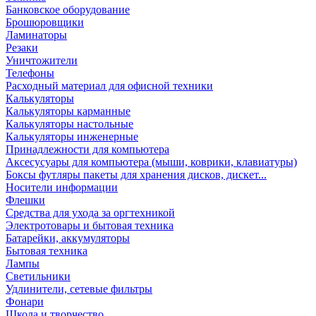
Банковское оборудование
Брошюровщики
Ламинаторы
Резаки
Уничтожители
Телефоны
Расходный материал для офисной техники
Калькуляторы
Калькуляторы карманные
Калькуляторы настольные
Калькуляторы инженерные
Принадлежности для компьютера
Аксесусуары для компьютера (мыши, коврики, клавиатуры)
Боксы футляры пакеты для хранения дисков, дискет...
Носители информации
Флешки
Средства для ухода за оргтехникой
Электротовары и бытовая техника
Батарейки, аккумуляторы
Бытовая техника
Лампы
Светильники
Удлинители, сетевые фильтры
Фонари
Школа и творчество