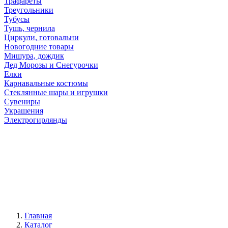
Трафареты
Треугольники
Тубусы
Тушь, чернила
Циркули, готовальни
Новогодние товары
Мишура, дождик
Дед Морозы и Снегурочки
Елки
Карнавальные костюмы
Стеклянные шары и игрушки
Сувениры
Украшения
Электрогирлянды
Главная
Каталог