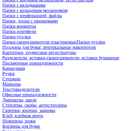
Папки с вкладышами
Папки с кольцевым механизмом
Папки с перфорацией, файлы
Папки, доски с прижимами
Папки-конверты
Папки-портфели
Папки-уголки
Папки-скоросшиватели пластиковыеПапки-уголки
Поддоны для бумаг, вертикальные накопители
Картотеки, подвесные регистратуры
Разделители, вставки-скоросшиватели, вставки бумажные
Письменные принадлежности
Карандаши
Ручки
Стержни
Маркеры
Текстовыделители
Офисные принадлежности
Дыроколы, шило
Степлеры, скобы, антистеплеры
Скрепки, кнопки, зажимы
Клей, клейкая лента
Ножницы, ножи
Корзины для бумаг