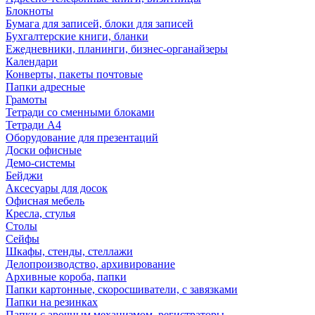
Блокноты
Бумага для записей, блоки для записей
Бухгалтерские книги, бланки
Ежедневники, планинги, бизнес-органайзеры
Календари
Конверты, пакеты почтовые
Папки адресные
Грамоты
Тетради со сменными блоками
Тетради А4
Оборудование для презентаций
Доски офисные
Демо-системы
Бейджи
Аксесуары для досок
Офисная мебель
Кресла, стулья
Столы
Сейфы
Шкафы, стенды, стеллажи
Делопроизводство, архивирование
Архивные короба, папки
Папки картонные, скоросшиватели, с завязками
Папки на резинках
Папки с арочным механизмом, регистраторы