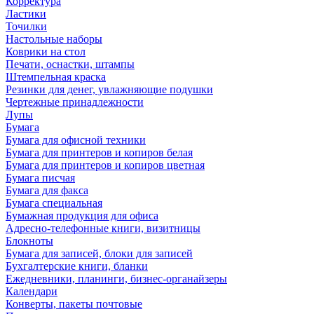
Корректура
Ластики
Точилки
Настольные наборы
Коврики на стол
Печати, оснастки, штампы
Штемпельная краска
Резинки для денег, увлажняющие подушки
Чертежные принадлежности
Лупы
Бумага
Бумага для офисной техники
Бумага для принтеров и копиров белая
Бумага для принтеров и копиров цветная
Бумага писчая
Бумага для факса
Бумага специальная
Бумажная продукция для офиса
Адресно-телефонные книги, визитницы
Блокноты
Бумага для записей, блоки для записей
Бухгалтерские книги, бланки
Ежедневники, планинги, бизнес-органайзеры
Календари
Конверты, пакеты почтовые