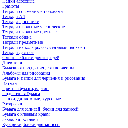
Папки адресные
Грамоты
Тетради со сменными блоками
Тетради А4
Тетради, дневники
Тетради школьные ученические
Тетради школьные цветные
Тетради общие
Тетради предметные
Тетради на кольцах со сменными блоками
Тетради для нот
Сменные блоки для тетрадей
Дневники
Бумажная продукция для творчества
Альбомы для рисования
Бумага и папки для черчения и рисования
Ватман
Цветная бумага, картон
Поделочная бумага
Папки, дипломные, курсовые
Раскраски
Бумага для записей, блоки для записей
Бумага с клеевым краем
Закладки, вставки
Кубарики, блоки для записей