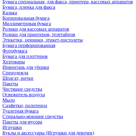
Бумага специальная, для факса, принтера, кассовых аппаратов
Бумага, пленка для факса
Калька
Копировальная бумага
Миллиметровая бумага
Ролики для кассовых аппаратов
Ролики для принтеров, телетайпов
Этикетки, ценники, этикет-пистолеты
Бумага перфорированная
Фотобумага
Бумага для плоттеров
Хозтовары
Инвентарь для уборки
Спецодежда
Шпагат, нитки
Пакеты
Чистящие средства
Освежитель воздуха
Мыло
Салфетки, полотенца
Туалетная бумага
Стирально-моющие средства
Пакеты для мусора
Игрушки
Куклы и аксессуары (Игрушки для девочек)