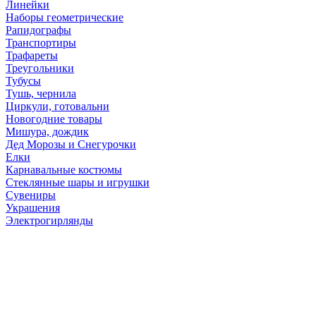
Линейки
Наборы геометрические
Рапидографы
Транспортиры
Трафареты
Треугольники
Тубусы
Тушь, чернила
Циркули, готовальни
Новогодние товары
Мишура, дождик
Дед Морозы и Снегурочки
Елки
Карнавальные костюмы
Стеклянные шары и игрушки
Сувениры
Украшения
Электрогирлянды