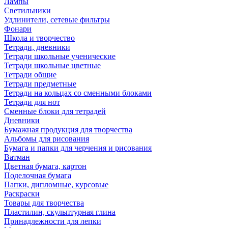
Лампы
Светильники
Удлинители, сетевые фильтры
Фонари
Школа и творчество
Тетради, дневники
Тетради школьные ученические
Тетради школьные цветные
Тетради общие
Тетради предметные
Тетради на кольцах со сменными блоками
Тетради для нот
Сменные блоки для тетрадей
Дневники
Бумажная продукция для творчества
Альбомы для рисования
Бумага и папки для черчения и рисования
Ватман
Цветная бумага, картон
Поделочная бумага
Папки, дипломные, курсовые
Раскраски
Товары для творчества
Пластилин, скульптурная глина
Принадлежности для лепки