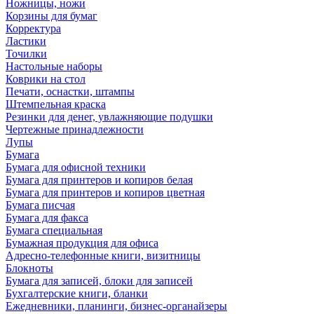
Ножницы, ножи
Корзины для бумаг
Корректура
Ластики
Точилки
Настольные наборы
Коврики на стол
Печати, оснастки, штампы
Штемпельная краска
Резинки для денег, увлажняющие подушки
Чертежные принадлежности
Лупы
Бумага
Бумага для офисной техники
Бумага для принтеров и копиров белая
Бумага для принтеров и копиров цветная
Бумага писчая
Бумага для факса
Бумага специальная
Бумажная продукция для офиса
Адресно-телефонные книги, визитницы
Блокноты
Бумага для записей, блоки для записей
Бухгалтерские книги, бланки
Ежедневники, планинги, бизнес-органайзеры