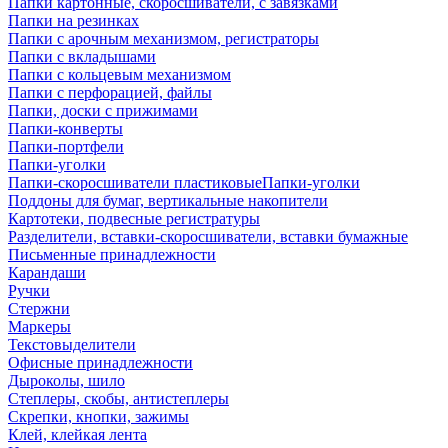
Папки картонные, скоросшиватели, с завязками
Папки на резинках
Папки с арочным механизмом, регистраторы
Папки с вкладышами
Папки с кольцевым механизмом
Папки с перфорацией, файлы
Папки, доски с прижимами
Папки-конверты
Папки-портфели
Папки-уголки
Папки-скоросшиватели пластиковыеПапки-уголки
Поддоны для бумаг, вертикальные накопители
Картотеки, подвесные регистратуры
Разделители, вставки-скоросшиватели, вставки бумажные
Письменные принадлежности
Карандаши
Ручки
Стержни
Маркеры
Текстовыделители
Офисные принадлежности
Дыроколы, шило
Степлеры, скобы, антистеплеры
Скрепки, кнопки, зажимы
Клей, клейкая лента