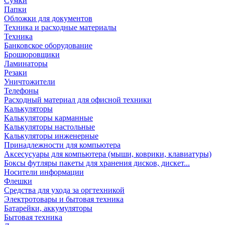
Сумки
Папки
Обложки для документов
Техника и расходные материалы
Техника
Банковское оборудование
Брошюровщики
Ламинаторы
Резаки
Уничтожители
Телефоны
Расходный материал для офисной техники
Калькуляторы
Калькуляторы карманные
Калькуляторы настольные
Калькуляторы инженерные
Принадлежности для компьютера
Аксесусуары для компьютера (мыши, коврики, клавиатуры)
Боксы футляры пакеты для хранения дисков, дискет...
Носители информации
Флешки
Средства для ухода за оргтехникой
Электротовары и бытовая техника
Батарейки, аккумуляторы
Бытовая техника