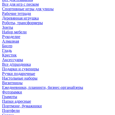
Все для игр с песком
Спортивные игры для улицы
Рабочие тетради
Деревянная игрушка
Роботы, трансформеры
Зонты
Набор мебели
Рукоделие
Алмазная
Бисер
Гладь
Крестик
Аксессуары
Все д/праздника
Подарки и сувениры
Ручки подарочные
Настольные наборы
Визитницы
Ежедневники, планинги, бизнес-органайзеры
Фоторамки
Грамоты
Папки адресные
Портмоне, бумажники
Портфели