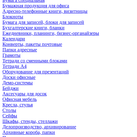
Бумага специальная
Бумажная продукция для офиса
Адресно-телефонные книги, визитницы
Блокноты
Бумага для записей, блоки для записей
Бухгалтерские книги, бланки
Ежедневники, планинги, бизнес-органайзеры
Календари
Конверты, пакеты почтовые
Папки адресные
Грамоты
Тетради со сменными блоками
Тетради А4
Оборудование для презентаций
Доски офисные
Демо-системы
Бейджи
Аксесуары для досок
Офисная мебель
Кресла, стулья
Столы
Сейфы
Шкафы, стенды, стеллажи
Делопроизводство, архивирование
Архивные короба, папки