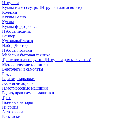
Игрушки
Куклы и аксессуары (Игрушки для девочек)
Коляски
Куклы Весна
Куклы
Куклы фарфоровые
Наборы модниц
Petshop
Кукольный театр
Набор Доктор
Наборы посудки
Мебель и бытовая техника
Транспортная игрушка (Игрушки для мальчиков)
Металлические машинки
Вертолеты и самолеты
Брудер
Гаражи, парковки
Железные дороги
Пластмассовые машинки
Радиоуправляемые машинки
Трэк
Военные наборы
Инерция
Автокресла
Раскраски