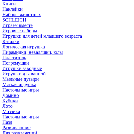
Книги
Наклейки
Наборы животных
SCHLEICH
Играем вместе
Игровые наборы
Игрушки для детей младшего возраста
Каталки
Логическая игрушка
Пирамидки, неваляшки, юлы
Пластизоль
Погремушки
Игрушки заводные
Игрушки для ванной
Мыльные пузыри
Мягкая игрушка
Настольные игры
Домино
Кубики
Лото
Мозаика
Настольные игры
Пазл
Развиваюшие
Для развлечений