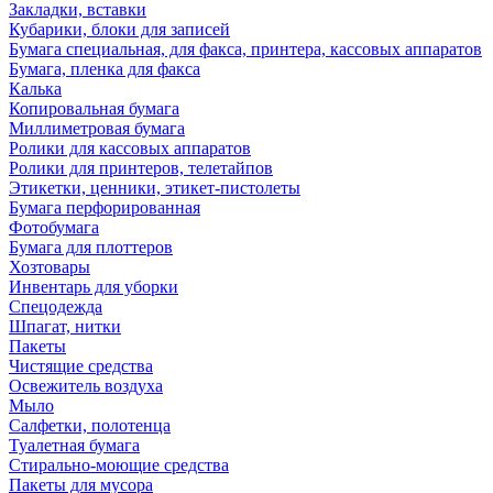
Закладки, вставки
Кубарики, блоки для записей
Бумага специальная, для факса, принтера, кассовых аппаратов
Бумага, пленка для факса
Калька
Копировальная бумага
Миллиметровая бумага
Ролики для кассовых аппаратов
Ролики для принтеров, телетайпов
Этикетки, ценники, этикет-пистолеты
Бумага перфорированная
Фотобумага
Бумага для плоттеров
Хозтовары
Инвентарь для уборки
Спецодежда
Шпагат, нитки
Пакеты
Чистящие средства
Освежитель воздуха
Мыло
Салфетки, полотенца
Туалетная бумага
Стирально-моющие средства
Пакеты для мусора