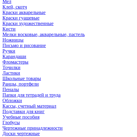
Мел
Клей, скотч
Краски акварельные
Краски гуашевые
Краски художественные
Кисти
Мелки восковые, акварельные, пастель
Ножницы
Письмо и рисование
Ручки
Карандаши
Фломастеры
Точилки
Ластики
Школьные товары
Ранцы, портфели
Пеналы
Папки для тетрадей и труда
Обложки
Кассы, счетный материал
Подставки для книг
Учебные пособия
Глобусы
Чертежные принадлежности
Доски чертежные