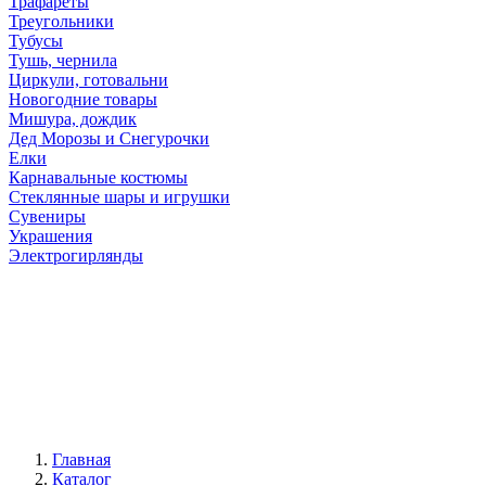
Трафареты
Треугольники
Тубусы
Тушь, чернила
Циркули, готовальни
Новогодние товары
Мишура, дождик
Дед Морозы и Снегурочки
Елки
Карнавальные костюмы
Стеклянные шары и игрушки
Сувениры
Украшения
Электрогирлянды
Главная
Каталог