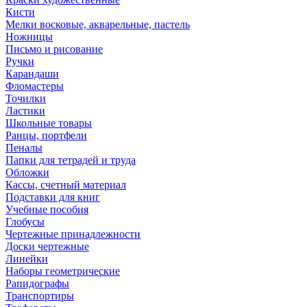
Кисти
Мелки восковые, акварельные, пастель
Ножницы
Письмо и рисование
Ручки
Карандаши
Фломастеры
Точилки
Ластики
Школьные товары
Ранцы, портфели
Пеналы
Папки для тетрадей и труда
Обложки
Кассы, счетный материал
Подставки для книг
Учебные пособия
Глобусы
Чертежные принадлежности
Доски чертежные
Линейки
Наборы геометрические
Рапидографы
Транспортиры