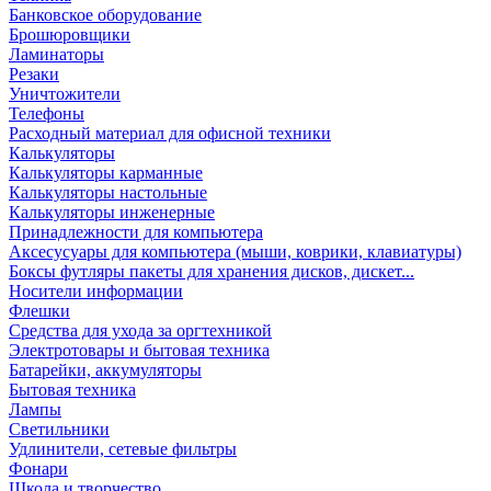
Банковское оборудование
Брошюровщики
Ламинаторы
Резаки
Уничтожители
Телефоны
Расходный материал для офисной техники
Калькуляторы
Калькуляторы карманные
Калькуляторы настольные
Калькуляторы инженерные
Принадлежности для компьютера
Аксесусуары для компьютера (мыши, коврики, клавиатуры)
Боксы футляры пакеты для хранения дисков, дискет...
Носители информации
Флешки
Средства для ухода за оргтехникой
Электротовары и бытовая техника
Батарейки, аккумуляторы
Бытовая техника
Лампы
Светильники
Удлинители, сетевые фильтры
Фонари
Школа и творчество