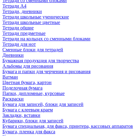
Тетради со сменными блоками
Тетради А4
Тетради, дневники
Тетради школьные ученические
Тетради школьные цветные
Тетради общие
Тетради предметные
Тетради на кольцах со сменными блоками
Тетради для нот
Сменные блоки для тетрадей
Дневники
Бумажная продукция для творчества
Альбомы для рисования
Бумага и папки для черчения и рисования
Ватман
Цветная бумага, картон
Поделочная бумага
Папки, дипломные, курсовые
Раскраски
Бумага для записей, блоки для записей
Бумага с клеевым краем
Закладки, вставки
Кубарики, блоки для записей
Бумага специальная, для факса, принтера, кассовых аппаратов
Бумага, пленка для факса