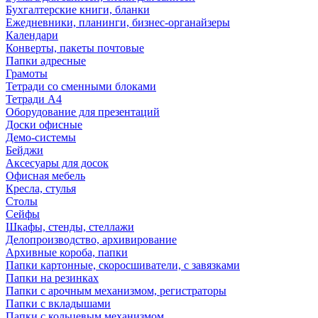
Бухгалтерские книги, бланки
Ежедневники, планинги, бизнес-органайзеры
Календари
Конверты, пакеты почтовые
Папки адресные
Грамоты
Тетради со сменными блоками
Тетради А4
Оборудование для презентаций
Доски офисные
Демо-системы
Бейджи
Аксесуары для досок
Офисная мебель
Кресла, стулья
Столы
Сейфы
Шкафы, стенды, стеллажи
Делопроизводство, архивирование
Архивные короба, папки
Папки картонные, скоросшиватели, с завязками
Папки на резинках
Папки с арочным механизмом, регистраторы
Папки с вкладышами
Папки с кольцевым механизмом