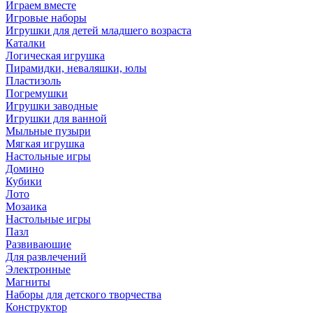
Играем вместе
Игровые наборы
Игрушки для детей младшего возраста
Каталки
Логическая игрушка
Пирамидки, неваляшки, юлы
Пластизоль
Погремушки
Игрушки заводные
Игрушки для ванной
Мыльные пузыри
Мягкая игрушка
Настольные игры
Домино
Кубики
Лото
Мозаика
Настольные игры
Пазл
Развиваюшие
Для развлечений
Электронные
Магниты
Наборы для детского творчества
Конструктор