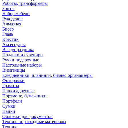
Роботы, трансформеры
Зонты
Набор мебели
Рукоделие
Алмазная
Бисер
Гладь
Крестик
Аксессуары
Все д/праздника
Подарки и сувениры
Ручки подарочные
Настольные наборы
Визитницы
Ежедневники, планинги, бизнес-органайзеры
Фоторамки
Грамоты
Папки адресные
Портмоне, бумажники
Портфели
Сумки
Папки
Обложки для документов
Техника и расходные материалы
Техника