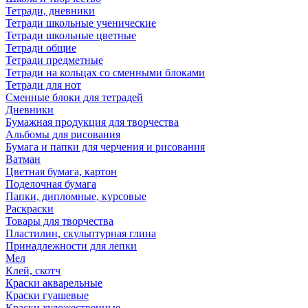
Тетради, дневники
Тетради школьные ученические
Тетради школьные цветные
Тетради общие
Тетради предметные
Тетради на кольцах со сменными блоками
Тетради для нот
Сменные блоки для тетрадей
Дневники
Бумажная продукция для творчества
Альбомы для рисования
Бумага и папки для черчения и рисования
Ватман
Цветная бумага, картон
Поделочная бумага
Папки, дипломные, курсовые
Раскраски
Товары для творчества
Пластилин, скульптурная глина
Принадлежности для лепки
Мел
Клей, скотч
Краски акварельные
Краски гуашевые
Краски художественные