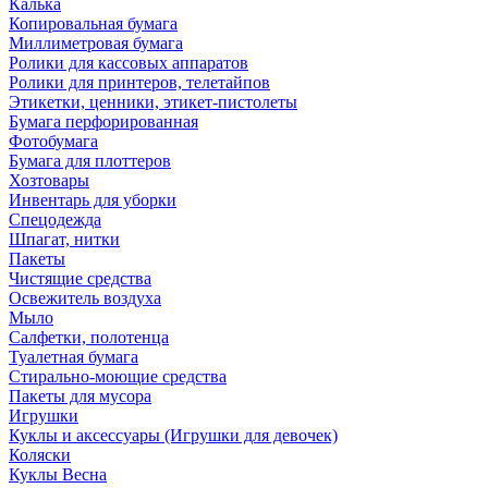
Калька
Копировальная бумага
Миллиметровая бумага
Ролики для кассовых аппаратов
Ролики для принтеров, телетайпов
Этикетки, ценники, этикет-пистолеты
Бумага перфорированная
Фотобумага
Бумага для плоттеров
Хозтовары
Инвентарь для уборки
Спецодежда
Шпагат, нитки
Пакеты
Чистящие средства
Освежитель воздуха
Мыло
Салфетки, полотенца
Туалетная бумага
Стирально-моющие средства
Пакеты для мусора
Игрушки
Куклы и аксессуары (Игрушки для девочек)
Коляски
Куклы Весна