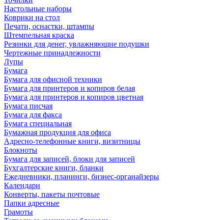
Настольные наборы
Коврики на стол
Печати, оснастки, штампы
Штемпельная краска
Резинки для денег, увлажняющие подушки
Чертежные принадлежности
Лупы
Бумага
Бумага для офисной техники
Бумага для принтеров и копиров белая
Бумага для принтеров и копиров цветная
Бумага писчая
Бумага для факса
Бумага специальная
Бумажная продукция для офиса
Адресно-телефонные книги, визитницы
Блокноты
Бумага для записей, блоки для записей
Бухгалтерские книги, бланки
Ежедневники, планинги, бизнес-органайзеры
Календари
Конверты, пакеты почтовые
Папки адресные
Грамоты