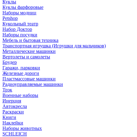
Куклы
Куклы фарфоровые
Наборы модниц
Petshop
Кукольный театр
Набор Доктор
Наборы посудки
Мебель и бытовая техника
Транспортная игрушка (Игрушки для мальчиков)
Металлические машинки
Вертолеты и самолеты
Брудер
Гаражи, парковки
Железные дороги
Пластмассовые машинки
Радиоуправляемые машинки
Трэк
Военные наборы
Инерция
Автокресла
Раскраски
Книги
Наклейки
Наборы животных
SCHLEICH