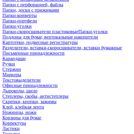
Папки с перфорацией, файлы
Папки, доски с прижимами
Папки-конверты
Папки-портфели
Папки-уголки
Папки-скоросшиватели пластиковыеПапки-уголки
Поддоны для бумаг, вертикальные накопители
Картотеки, подвесные регистратуры
Разделители, вставки-скоросшиватели, вставки бумажные
Письменные принадлежности
Карандаши
Ручки
Стержни
Маркеры
Текстовыделители
Офисные принадлежности
Дыроколы, шило
Степлеры, скобы, антистеплеры
Скрепки, кнопки, зажимы
Клей, клейкая лента
Ножницы, ножи
Корзины для бумаг
Корректура
Ластики
Точилки