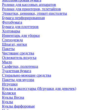
Миллиметровая бумага
Ролики для кассовых аппаратов
Ролики для принтеров, телетайпов
Этикетки, ценники, этикет-пистолеты
Бумага перфорированная
Фотобумага
Бумага для плоттеров
Хозтовары
Инвентарь для уборки
Спецодежда
Шпагат, нитки
Пакеты
Чистящие средства
Освежитель воздуха
Мыло
Салфетки, полотенца
Туалетная бумага
Стирально-моющие средства
Пакеты для мусора
Игрушки
Куклы и аксессуары (Игрушки для девочек)
Коляски
Куклы Весна
Куклы
Куклы фарфоровые