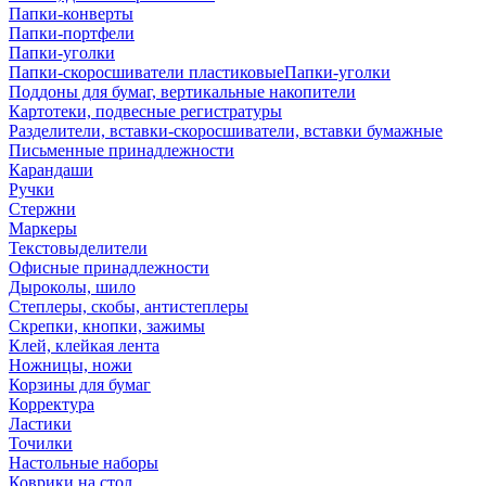
Папки-конверты
Папки-портфели
Папки-уголки
Папки-скоросшиватели пластиковыеПапки-уголки
Поддоны для бумаг, вертикальные накопители
Картотеки, подвесные регистратуры
Разделители, вставки-скоросшиватели, вставки бумажные
Письменные принадлежности
Карандаши
Ручки
Стержни
Маркеры
Текстовыделители
Офисные принадлежности
Дыроколы, шило
Степлеры, скобы, антистеплеры
Скрепки, кнопки, зажимы
Клей, клейкая лента
Ножницы, ножи
Корзины для бумаг
Корректура
Ластики
Точилки
Настольные наборы
Коврики на стол