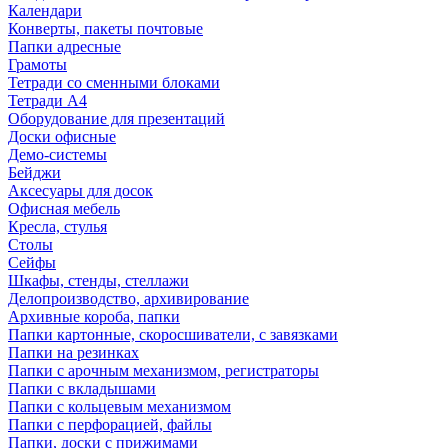
Календари
Конверты, пакеты почтовые
Папки адресные
Грамоты
Тетради со сменными блоками
Тетради А4
Оборудование для презентаций
Доски офисные
Демо-системы
Бейджи
Аксесуары для досок
Офисная мебель
Кресла, стулья
Столы
Сейфы
Шкафы, стенды, стеллажи
Делопроизводство, архивирование
Архивные короба, папки
Папки картонные, скоросшиватели, с завязками
Папки на резинках
Папки с арочным механизмом, регистраторы
Папки с вкладышами
Папки с кольцевым механизмом
Папки с перфорацией, файлы
Папки, доски с прижимами