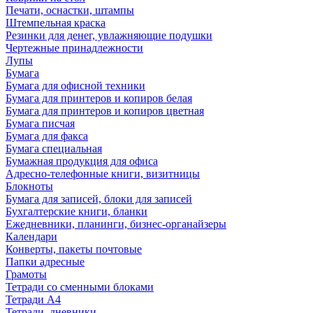
Печати, оснастки, штампы
Штемпельная краска
Резинки для денег, увлажняющие подушки
Чертежные принадлежности
Лупы
Бумага
Бумага для офисной техники
Бумага для принтеров и копиров белая
Бумага для принтеров и копиров цветная
Бумага писчая
Бумага для факса
Бумага специальная
Бумажная продукция для офиса
Адресно-телефонные книги, визитницы
Блокноты
Бумага для записей, блоки для записей
Бухгалтерские книги, бланки
Ежедневники, планинги, бизнес-органайзеры
Календари
Конверты, пакеты почтовые
Папки адресные
Грамоты
Тетради со сменными блоками
Тетради А4
Тетради, дневники