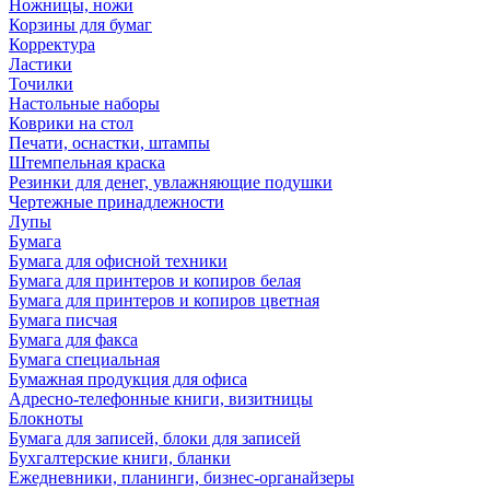
Ножницы, ножи
Корзины для бумаг
Корректура
Ластики
Точилки
Настольные наборы
Коврики на стол
Печати, оснастки, штампы
Штемпельная краска
Резинки для денег, увлажняющие подушки
Чертежные принадлежности
Лупы
Бумага
Бумага для офисной техники
Бумага для принтеров и копиров белая
Бумага для принтеров и копиров цветная
Бумага писчая
Бумага для факса
Бумага специальная
Бумажная продукция для офиса
Адресно-телефонные книги, визитницы
Блокноты
Бумага для записей, блоки для записей
Бухгалтерские книги, бланки
Ежедневники, планинги, бизнес-органайзеры