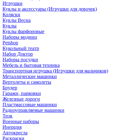
Игрушки
Куклы и аксессуары (Игрушки для девочек)
Коляски
Куклы Весна
Куклы
Куклы фарфоровые
Наборы модниц
Petshop
Кукольный театр
Набор Доктор
Наборы посудки
Мебель и бытовая техника
Транспортная игрушка (Игрушки для мальчиков)
Металлические машинки
Вертолеты и самолеты
Брудер
Гаражи, парковки
Железные дороги
Пластмассовые машинки
Радиоуправляемые машинки
Трэк
Военные наборы
Инерция
Автокресла
Раскраски