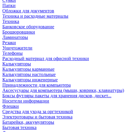
Сумки
Папки
Обложки для документов
Техника и расходные материалы
Техника
Банковское оборудование
Брошюровщики
Ламинаторы
Резаки
Уничтожители
Телефоны
Расходный материал для офисной техники
Калькуляторы
Калькуляторы карманные
Калькуляторы настольные
Калькуляторы инженерные
Принадлежности для компьютера
Аксесусуары для компьютера (мыши, коврики, клавиатуры)
Боксы футляры пакеты для хранения дисков, дискет...
Носители информации
Флешки
Средства для ухода за оргтехникой
Электротовары и бытовая техника
Батарейки, аккумуляторы
Бытовая техника