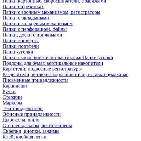
Папки картонные, скоросшиватели, с завязками
Папки на резинках
Папки с арочным механизмом, регистраторы
Папки с вкладышами
Папки с кольцевым механизмом
Папки с перфорацией, файлы
Папки, доски с прижимами
Папки-конверты
Папки-портфели
Папки-уголки
Папки-скоросшиватели пластиковыеПапки-уголки
Поддоны для бумаг, вертикальные накопители
Картотеки, подвесные регистратуры
Разделители, вставки-скоросшиватели, вставки бумажные
Письменные принадлежности
Карандаши
Ручки
Стержни
Маркеры
Текстовыделители
Офисные принадлежности
Дыроколы, шило
Степлеры, скобы, антистеплеры
Скрепки, кнопки, зажимы
Клей, клейкая лента