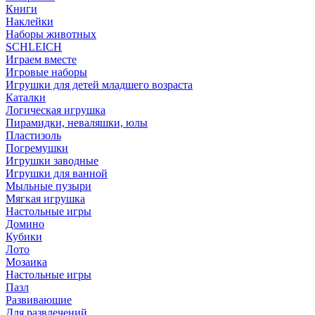
Книги
Наклейки
Наборы животных
SCHLEICH
Играем вместе
Игровые наборы
Игрушки для детей младшего возраста
Каталки
Логическая игрушка
Пирамидки, неваляшки, юлы
Пластизоль
Погремушки
Игрушки заводные
Игрушки для ванной
Мыльные пузыри
Мягкая игрушка
Настольные игры
Домино
Кубики
Лото
Мозаика
Настольные игры
Пазл
Развиваюшие
Для развлечений