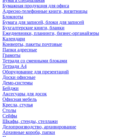
Бумага специальная
Бумажная продукция для офиса
Адресно-телефонные книги, визитницы
Блокноты
Бумага для записей, блоки для записей
Бухгалтерские книги, бланки
Ежедневники, планинги, бизнес-органайзеры
Календари
Конверты, пакеты почтовые
Папки адресные
Грамоты
Тетради со сменными блоками
Тетради А4
Оборудование для презентаций
Доски офисные
Демо-системы
Бейджи
Аксесуары для досок
Офисная мебель
Кресла, стулья
Столы
Сейфы
Шкафы, стенды, стеллажи
Делопроизводство, архивирование
Архивные короба, папки