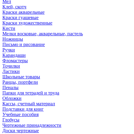
Мел
Клей, скотч
Краски акварельные
Краски гуашевые
Краски художественные
Кисти
Мелки восковые, акварельные, пастель
Ножницы
Письмо и рисование
Ручки
Карандаши
Фломастеры
Точилки
Ластики
Школьные товары
Ранцы, портфели
Пеналы
Папки для тетрадей и труда
Обложки
Кассы, счетный материал
Подставки для книг
Учебные пособия
Глобусы
Чертежные принадлежности
Доски чертежные