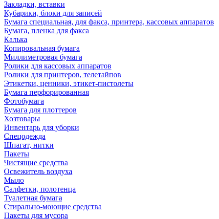
Закладки, вставки
Кубарики, блоки для записей
Бумага специальная, для факса, принтера, кассовых аппаратов
Бумага, пленка для факса
Калька
Копировальная бумага
Миллиметровая бумага
Ролики для кассовых аппаратов
Ролики для принтеров, телетайпов
Этикетки, ценники, этикет-пистолеты
Бумага перфорированная
Фотобумага
Бумага для плоттеров
Хозтовары
Инвентарь для уборки
Спецодежда
Шпагат, нитки
Пакеты
Чистящие средства
Освежитель воздуха
Мыло
Салфетки, полотенца
Туалетная бумага
Стирально-моющие средства
Пакеты для мусора