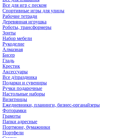
Все для игр с песком
Спортивные игры для улицы
Рабочие тетради
Деревянная игрушка
Роботы, трансформеры
Зонты
Набор мебели
Рукоделие
Алмазная
Бисер
Гладь
Крестик
Аксессуары
Все д/праздника
Подарки и сувениры
Ручки подарочные
Настольные наборы
Визитницы
Ежедневники, планинги, бизнес-органайзеры
Фоторамки
Грамоты
Папки адресные
Портмоне, бумажники
Портфели