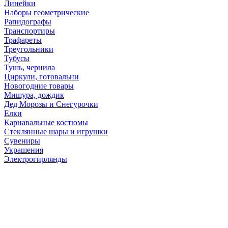
Линейки
Наборы геометрические
Рапидографы
Транспортиры
Трафареты
Треугольники
Тубусы
Тушь, чернила
Циркули, готовальни
Новогодние товары
Мишура, дождик
Дед Морозы и Снегурочки
Елки
Карнавальные костюмы
Стеклянные шары и игрушки
Сувениры
Украшения
Электрогирлянды