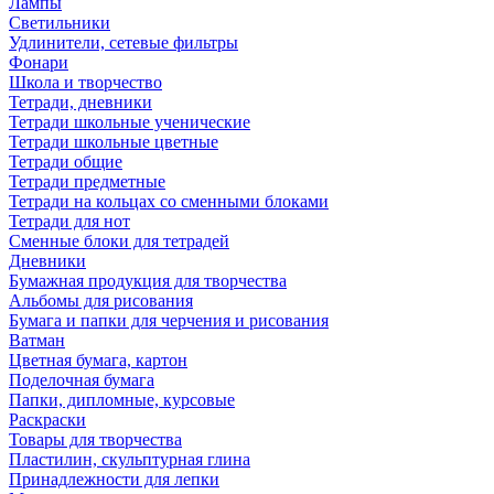
Лампы
Светильники
Удлинители, сетевые фильтры
Фонари
Школа и творчество
Тетради, дневники
Тетради школьные ученические
Тетради школьные цветные
Тетради общие
Тетради предметные
Тетради на кольцах со сменными блоками
Тетради для нот
Сменные блоки для тетрадей
Дневники
Бумажная продукция для творчества
Альбомы для рисования
Бумага и папки для черчения и рисования
Ватман
Цветная бумага, картон
Поделочная бумага
Папки, дипломные, курсовые
Раскраски
Товары для творчества
Пластилин, скульптурная глина
Принадлежности для лепки