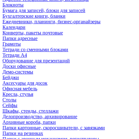
Блокноты
Бумага для записей, блоки для записей
Бухгалтерские книги, бланки
Ежедневники, планинги, бизнес-органайзеры
Календари
Конверты, пакеты почтовые
Папки адресные
Грамоты
Тетради со сменными блоками
Тетради А4
Оборудование для презентаций
Доски офисные
Демо-системы
Бейджи
Аксесуары для досок
Офисная мебель
Кресла, стулья
Столы
Сейфы
Шкафы, стенды, стеллажи
Делопроизводство, архивирование
Архивные короба, папки
Папки картонные, скоросшиватели, с завязками
Папки на резинках
Папки с арочным механизмом, регистраторы