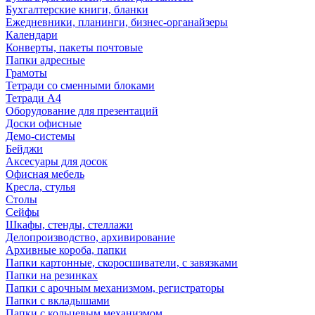
Бухгалтерские книги, бланки
Ежедневники, планинги, бизнес-органайзеры
Календари
Конверты, пакеты почтовые
Папки адресные
Грамоты
Тетради со сменными блоками
Тетради А4
Оборудование для презентаций
Доски офисные
Демо-системы
Бейджи
Аксесуары для досок
Офисная мебель
Кресла, стулья
Столы
Сейфы
Шкафы, стенды, стеллажи
Делопроизводство, архивирование
Архивные короба, папки
Папки картонные, скоросшиватели, с завязками
Папки на резинках
Папки с арочным механизмом, регистраторы
Папки с вкладышами
Папки с кольцевым механизмом