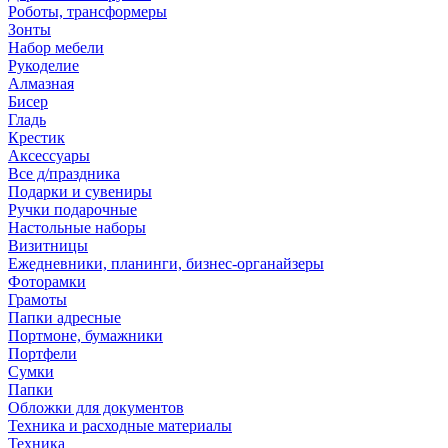
Роботы, трансформеры
Зонты
Набор мебели
Рукоделие
Алмазная
Бисер
Гладь
Крестик
Аксессуары
Все д/праздника
Подарки и сувениры
Ручки подарочные
Настольные наборы
Визитницы
Ежедневники, планинги, бизнес-органайзеры
Фоторамки
Грамоты
Папки адресные
Портмоне, бумажники
Портфели
Сумки
Папки
Обложки для документов
Техника и расходные материалы
Техника