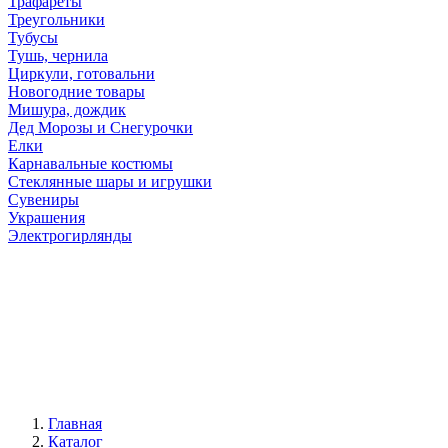
Трафареты
Треугольники
Тубусы
Тушь, чернила
Циркули, готовальни
Новогодние товары
Мишура, дождик
Дед Морозы и Снегурочки
Елки
Карнавальные костюмы
Стеклянные шары и игрушки
Сувениры
Украшения
Электрогирлянды
Главная
Каталог