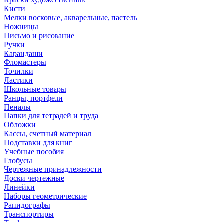
Кисти
Мелки восковые, акварельные, пастель
Ножницы
Письмо и рисование
Ручки
Карандаши
Фломастеры
Точилки
Ластики
Школьные товары
Ранцы, портфели
Пеналы
Папки для тетрадей и труда
Обложки
Кассы, счетный материал
Подставки для книг
Учебные пособия
Глобусы
Чертежные принадлежности
Доски чертежные
Линейки
Наборы геометрические
Рапидографы
Транспортиры