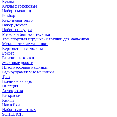
Куклы
Куклы фарфоровые
Наборы модниц
Petshop
Кукольный театр
Набор Доктор
Наборы посудки
Мебель и бытовая техника
Транспортная игрушка (Игрушки для мальчиков)
Металлические машинки
Вертолеты и самолеты
Брудер
Гаражи, парковки
Железные дороги
Пластмассовые машинки
Радиоуправляемые машинки
Трэк
Военные наборы
Инерция
Автокресла
Раскраски
Книги
Наклейки
Наборы животных
SCHLEICH