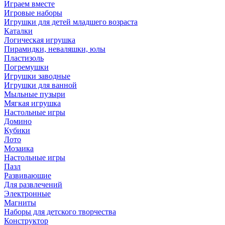
Играем вместе
Игровые наборы
Игрушки для детей младшего возраста
Каталки
Логическая игрушка
Пирамидки, неваляшки, юлы
Пластизоль
Погремушки
Игрушки заводные
Игрушки для ванной
Мыльные пузыри
Мягкая игрушка
Настольные игры
Домино
Кубики
Лото
Мозаика
Настольные игры
Пазл
Развиваюшие
Для развлечений
Электронные
Магниты
Наборы для детского творчества
Конструктор