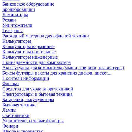
Банковское оборудование
Брошюровщики
Ламинаторы
Резаки
Уничтожители
Телефоны
Расходный материал для офисной техники
Калькуляторы
Калькуляторы карманные
Калькуляторы настольные
Калькуляторы инженерные
Принадлежности для компьютера
Аксесусуары для компьютера (мыши, коврики, клавиатуры)
Боксы футляры пакеты для хранения дисков, дискет...
Носители информации
Флешки
Средства для ухода за оргтехникой
Электротовары и бытовая техника
Батарейки, аккумуляторы
Бытовая техника
Лампы
Светильники
Удлинители, сетевые фильтры
Фонари
Школа и творчество