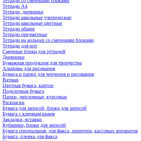
Тетради со сменными блоками
Тетради А4
Тетради, дневники
Тетради школьные ученические
Тетради школьные цветные
Тетради общие
Тетради предметные
Тетради на кольцах со сменными блоками
Тетради для нот
Сменные блоки для тетрадей
Дневники
Бумажная продукция для творчества
Альбомы для рисования
Бумага и папки для черчения и рисования
Ватман
Цветная бумага, картон
Поделочная бумага
Папки, дипломные, курсовые
Раскраски
Бумага для записей, блоки для записей
Бумага с клеевым краем
Закладки, вставки
Кубарики, блоки для записей
Бумага специальная, для факса, принтера, кассовых аппаратов
Бумага, пленка для факса