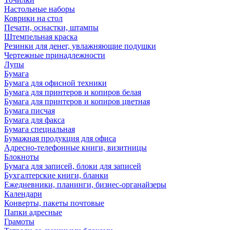
Настольные наборы
Коврики на стол
Печати, оснастки, штампы
Штемпельная краска
Резинки для денег, увлажняющие подушки
Чертежные принадлежности
Лупы
Бумага
Бумага для офисной техники
Бумага для принтеров и копиров белая
Бумага для принтеров и копиров цветная
Бумага писчая
Бумага для факса
Бумага специальная
Бумажная продукция для офиса
Адресно-телефонные книги, визитницы
Блокноты
Бумага для записей, блоки для записей
Бухгалтерские книги, бланки
Ежедневники, планинги, бизнес-органайзеры
Календари
Конверты, пакеты почтовые
Папки адресные
Грамоты