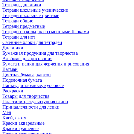
Тетради, дневники
Тетради школьные ученические
Тетради школьные цветные
Тетради общие
Тетради предметные
Тетради на кольцах со сменными блоками
Тетради для нот
Сменные блоки для тетрадей
Дневники
Бумажная продукция для творчества
Альбомы для рисования
Бумага и папки для черчения и рисования
Ватман
Цветная бумага, картон
Поделочная бумага
Папки, дипломные, курсовые
Раскраски
Товары для творчества
Пластилин, скульптурная глина
Принадлежности для лепки
Мел
Клей, скотч
Краски акварельные
Краски гуашевые
Краски художественные