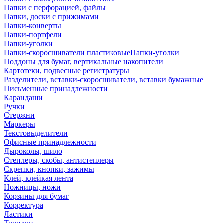
Папки с перфорацией, файлы
Папки, доски с прижимами
Папки-конверты
Папки-портфели
Папки-уголки
Папки-скоросшиватели пластиковыеПапки-уголки
Поддоны для бумаг, вертикальные накопители
Картотеки, подвесные регистратуры
Разделители, вставки-скоросшиватели, вставки бумажные
Письменные принадлежности
Карандаши
Ручки
Стержни
Маркеры
Текстовыделители
Офисные принадлежности
Дыроколы, шило
Степлеры, скобы, антистеплеры
Скрепки, кнопки, зажимы
Клей, клейкая лента
Ножницы, ножи
Корзины для бумаг
Корректура
Ластики
Точилки