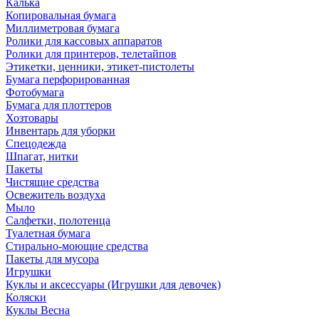
Калька
Копировальная бумага
Миллиметровая бумага
Ролики для кассовых аппаратов
Ролики для принтеров, телетайпов
Этикетки, ценники, этикет-пистолеты
Бумага перфорированная
Фотобумага
Бумага для плоттеров
Хозтовары
Инвентарь для уборки
Спецодежда
Шпагат, нитки
Пакеты
Чистящие средства
Освежитель воздуха
Мыло
Салфетки, полотенца
Туалетная бумага
Стирально-моющие средства
Пакеты для мусора
Игрушки
Куклы и аксессуары (Игрушки для девочек)
Коляски
Куклы Весна