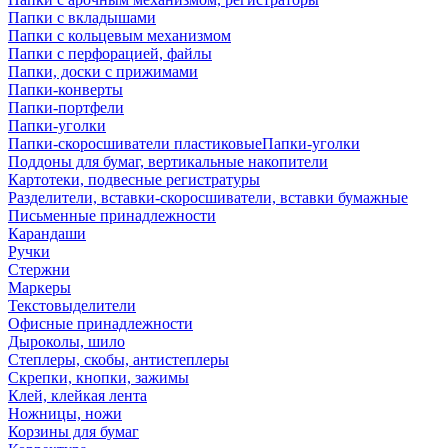
Папки с вкладышами
Папки с кольцевым механизмом
Папки с перфорацией, файлы
Папки, доски с прижимами
Папки-конверты
Папки-портфели
Папки-уголки
Папки-скоросшиватели пластиковыеПапки-уголки
Поддоны для бумаг, вертикальные накопители
Картотеки, подвесные регистратуры
Разделители, вставки-скоросшиватели, вставки бумажные
Письменные принадлежности
Карандаши
Ручки
Стержни
Маркеры
Текстовыделители
Офисные принадлежности
Дыроколы, шило
Степлеры, скобы, антистеплеры
Скрепки, кнопки, зажимы
Клей, клейкая лента
Ножницы, ножи
Корзины для бумаг