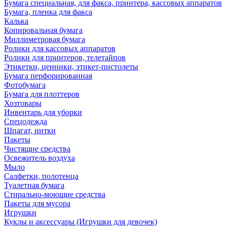
Бумага специальная, для факса, принтера, кассовых аппаратов
Бумага, пленка для факса
Калька
Копировальная бумага
Миллиметровая бумага
Ролики для кассовых аппаратов
Ролики для принтеров, телетайпов
Этикетки, ценники, этикет-пистолеты
Бумага перфорированная
Фотобумага
Бумага для плоттеров
Хозтовары
Инвентарь для уборки
Спецодежда
Шпагат, нитки
Пакеты
Чистящие средства
Освежитель воздуха
Мыло
Салфетки, полотенца
Туалетная бумага
Стирально-моющие средства
Пакеты для мусора
Игрушки
Куклы и аксессуары (Игрушки для девочек)