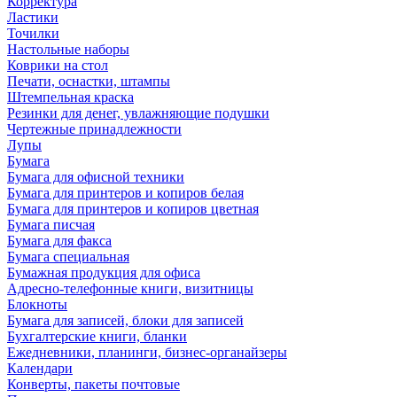
Корректура
Ластики
Точилки
Настольные наборы
Коврики на стол
Печати, оснастки, штампы
Штемпельная краска
Резинки для денег, увлажняющие подушки
Чертежные принадлежности
Лупы
Бумага
Бумага для офисной техники
Бумага для принтеров и копиров белая
Бумага для принтеров и копиров цветная
Бумага писчая
Бумага для факса
Бумага специальная
Бумажная продукция для офиса
Адресно-телефонные книги, визитницы
Блокноты
Бумага для записей, блоки для записей
Бухгалтерские книги, бланки
Ежедневники, планинги, бизнес-органайзеры
Календари
Конверты, пакеты почтовые