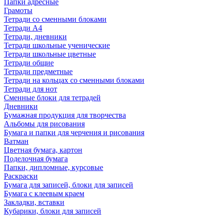
Папки адресные
Грамоты
Тетради со сменными блоками
Тетради А4
Тетради, дневники
Тетради школьные ученические
Тетради школьные цветные
Тетради общие
Тетради предметные
Тетради на кольцах со сменными блоками
Тетради для нот
Сменные блоки для тетрадей
Дневники
Бумажная продукция для творчества
Альбомы для рисования
Бумага и папки для черчения и рисования
Ватман
Цветная бумага, картон
Поделочная бумага
Папки, дипломные, курсовые
Раскраски
Бумага для записей, блоки для записей
Бумага с клеевым краем
Закладки, вставки
Кубарики, блоки для записей