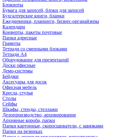
Блокноты
Бумага для записей, блоки для записей
Бухгалтерские книги, бланки
Ежедневники, планинги, бизнес-органайзеры
Календари
Конверты, пакеты почтовые
Папки адресные
Грамоты
Тетради со сменными блоками
Тетради А4
Оборудование для презентаций
Доски офисные
Демо-системы
Бейджи
Аксесуары для досок
Офисная мебель
Кресла, стулья
Столы
Сейфы
Шкафы, стенды, стеллажи
Делопроизводство, архивирование
Архивные короба, папки
Папки картонные, скоросшиватели, с завязками
Папки на резинках
Папки с арочным механизмом, регистраторы