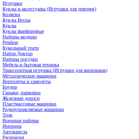
Игрушки
Куклы и аксессуары (Игрушки для девочек)
Коляски
Куклы Весна
Куклы
Куклы фарфоровые
Наборы модниц
Petshop
Кукольный театр
Набор Доктор
Наборы посудки
Мебель и бытовая техника
Транспортная игрушка (Игрушки для мальчиков)
Металлические машинки
Вертолеты и самолеты
Брудер
Гаражи, парковки
Железные дороги
Пластмассовые машинки
Радиоуправляемые машинки
Трэк
Военные наборы
Инерция
Автокресла
Раскраски