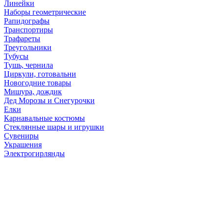
Линейки
Наборы геометрические
Рапидографы
Транспортиры
Трафареты
Треугольники
Тубусы
Тушь, чернила
Циркули, готовальни
Новогодние товары
Мишура, дождик
Дед Морозы и Снегурочки
Елки
Карнавальные костюмы
Стеклянные шары и игрушки
Сувениры
Украшения
Электрогирлянды