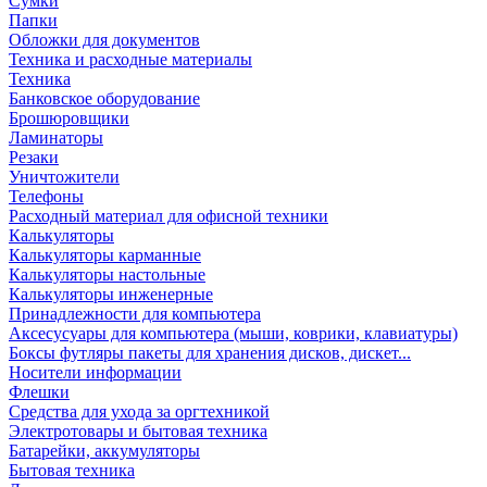
Сумки
Папки
Обложки для документов
Техника и расходные материалы
Техника
Банковское оборудование
Брошюровщики
Ламинаторы
Резаки
Уничтожители
Телефоны
Расходный материал для офисной техники
Калькуляторы
Калькуляторы карманные
Калькуляторы настольные
Калькуляторы инженерные
Принадлежности для компьютера
Аксесусуары для компьютера (мыши, коврики, клавиатуры)
Боксы футляры пакеты для хранения дисков, дискет...
Носители информации
Флешки
Средства для ухода за оргтехникой
Электротовары и бытовая техника
Батарейки, аккумуляторы
Бытовая техника