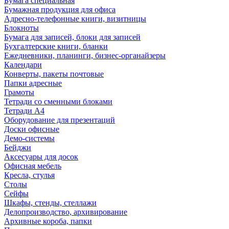
Бумага специальная
Бумажная продукция для офиса
Адресно-телефонные книги, визитницы
Блокноты
Бумага для записей, блоки для записей
Бухгалтерские книги, бланки
Ежедневники, планинги, бизнес-органайзеры
Календари
Конверты, пакеты почтовые
Папки адресные
Грамоты
Тетради со сменными блоками
Тетради А4
Оборудование для презентаций
Доски офисные
Демо-системы
Бейджи
Аксесуары для досок
Офисная мебель
Кресла, стулья
Столы
Сейфы
Шкафы, стенды, стеллажи
Делопроизводство, архивирование
Архивные короба, папки