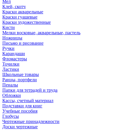
Мел
Клей, скотч
Краски акварельные
Краски гуашевые
Краски художественные
Кисти
Мелки восковые, акварельные, пастель
Ножницы
Письмо и рисование
Ручки
Карандаши
Фломастеры
Точилки
Ластики
Школьные товары
Ранцы, портфели
Пеналы
Папки для тетрадей и труда
Обложки
Кассы, счетный материал
Подставки для книг
Учебные пособия
Глобусы
Чертежные принадлежности
Доски чертежные