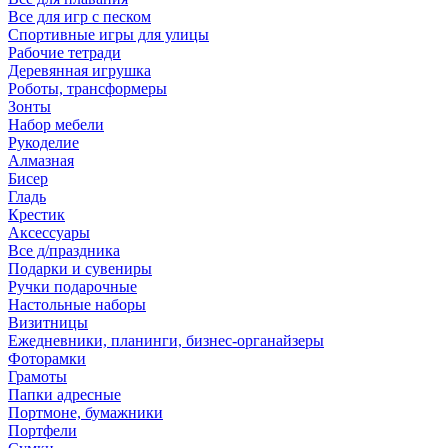
Все для игр с песком
Спортивные игры для улицы
Рабочие тетради
Деревянная игрушка
Роботы, трансформеры
Зонты
Набор мебели
Рукоделие
Алмазная
Бисер
Гладь
Крестик
Аксессуары
Все д/праздника
Подарки и сувениры
Ручки подарочные
Настольные наборы
Визитницы
Ежедневники, планинги, бизнес-органайзеры
Фоторамки
Грамоты
Папки адресные
Портмоне, бумажники
Портфели