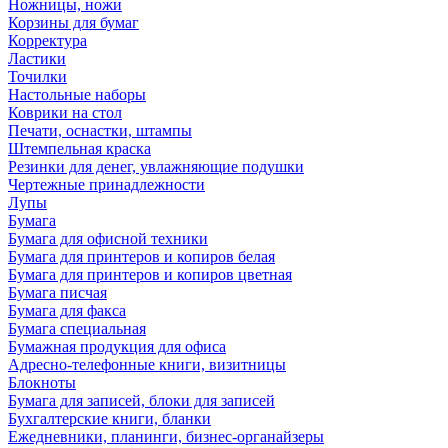
Ножницы, ножи
Корзины для бумаг
Корректура
Ластики
Точилки
Настольные наборы
Коврики на стол
Печати, оснастки, штампы
Штемпельная краска
Резинки для денег, увлажняющие подушки
Чертежные принадлежности
Лупы
Бумага
Бумага для офисной техники
Бумага для принтеров и копиров белая
Бумага для принтеров и копиров цветная
Бумага писчая
Бумага для факса
Бумага специальная
Бумажная продукция для офиса
Адресно-телефонные книги, визитницы
Блокноты
Бумага для записей, блоки для записей
Бухгалтерские книги, бланки
Ежедневники, планинги, бизнес-органайзеры