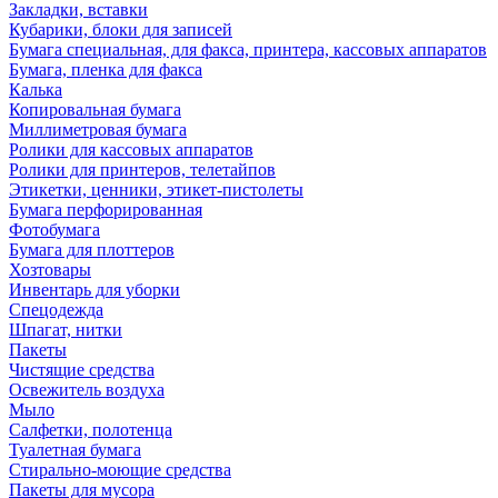
Закладки, вставки
Кубарики, блоки для записей
Бумага специальная, для факса, принтера, кассовых аппаратов
Бумага, пленка для факса
Калька
Копировальная бумага
Миллиметровая бумага
Ролики для кассовых аппаратов
Ролики для принтеров, телетайпов
Этикетки, ценники, этикет-пистолеты
Бумага перфорированная
Фотобумага
Бумага для плоттеров
Хозтовары
Инвентарь для уборки
Спецодежда
Шпагат, нитки
Пакеты
Чистящие средства
Освежитель воздуха
Мыло
Салфетки, полотенца
Туалетная бумага
Стирально-моющие средства
Пакеты для мусора