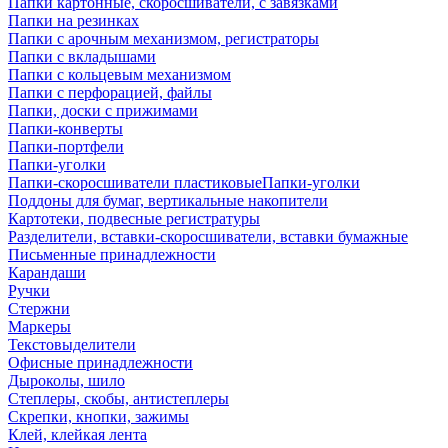
Папки картонные, скоросшиватели, с завязками
Папки на резинках
Папки с арочным механизмом, регистраторы
Папки с вкладышами
Папки с кольцевым механизмом
Папки с перфорацией, файлы
Папки, доски с прижимами
Папки-конверты
Папки-портфели
Папки-уголки
Папки-скоросшиватели пластиковыеПапки-уголки
Поддоны для бумаг, вертикальные накопители
Картотеки, подвесные регистратуры
Разделители, вставки-скоросшиватели, вставки бумажные
Письменные принадлежности
Карандаши
Ручки
Стержни
Маркеры
Текстовыделители
Офисные принадлежности
Дыроколы, шило
Степлеры, скобы, антистеплеры
Скрепки, кнопки, зажимы
Клей, клейкая лента