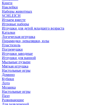
Книги
Наклейки
Наборы животных
SCHLEICH
Играем вместе
Игровые наборы
Игрушки для детей младшего возраста
Каталки
Логическая игрушка
Пирамидки, неваляшки, юлы
Пластизоль
Погремушки
Игрушки заводные
Игрушки для ванной
Мыльные пузыри
Мягкая игрушка
Настольные игры
Домино
Кубики
Лото
Мозаика
Настольные игры
Пазл
Развиваюшие
Для развлечений