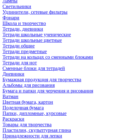
Лампы
Светильники
Удлинители, сетевые фильтры
Фонари
Школа и творчество
Тетради, дневники
Тетради школьные ученические
Тетради школьные цветные
Тетради общие
Тетради предметные
Тетради на кольцах со сменными блоками
Тетради для нот
Сменные блоки для тетрадей
Дневники
Бумажная продукция для творчества
Альбомы для рисования
Бумага и папки для черчения и рисования
Ватман
Цветная бумага, картон
Поделочная бумага
Папки, дипломные, курсовые
Раскраски
Товары для творчества
Пластилин, скульптурная глина
Принадлежности для лепки