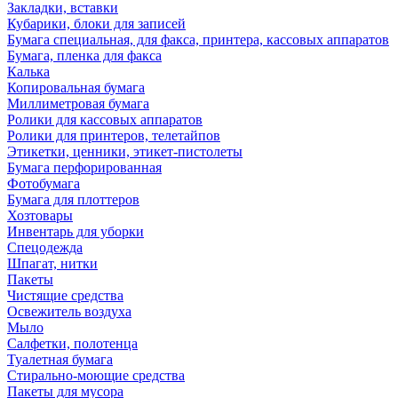
Закладки, вставки
Кубарики, блоки для записей
Бумага специальная, для факса, принтера, кассовых аппаратов
Бумага, пленка для факса
Калька
Копировальная бумага
Миллиметровая бумага
Ролики для кассовых аппаратов
Ролики для принтеров, телетайпов
Этикетки, ценники, этикет-пистолеты
Бумага перфорированная
Фотобумага
Бумага для плоттеров
Хозтовары
Инвентарь для уборки
Спецодежда
Шпагат, нитки
Пакеты
Чистящие средства
Освежитель воздуха
Мыло
Салфетки, полотенца
Туалетная бумага
Стирально-моющие средства
Пакеты для мусора