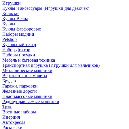
Игрушки
Куклы и аксессуары (Игрушки для девочек)
Коляски
Куклы Весна
Куклы
Куклы фарфоровые
Наборы модниц
Petshop
Кукольный театр
Набор Доктор
Наборы посудки
Мебель и бытовая техника
Транспортная игрушка (Игрушки для мальчиков)
Металлические машинки
Вертолеты и самолеты
Брудер
Гаражи, парковки
Железные дороги
Пластмассовые машинки
Радиоуправляемые машинки
Трэк
Военные наборы
Инерция
Автокресла
Раскраски