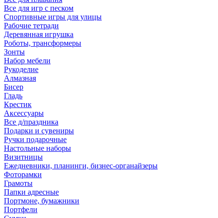
Все для игр с песком
Спортивные игры для улицы
Рабочие тетради
Деревянная игрушка
Роботы, трансформеры
Зонты
Набор мебели
Рукоделие
Алмазная
Бисер
Гладь
Крестик
Аксессуары
Все д/праздника
Подарки и сувениры
Ручки подарочные
Настольные наборы
Визитницы
Ежедневники, планинги, бизнес-органайзеры
Фоторамки
Грамоты
Папки адресные
Портмоне, бумажники
Портфели