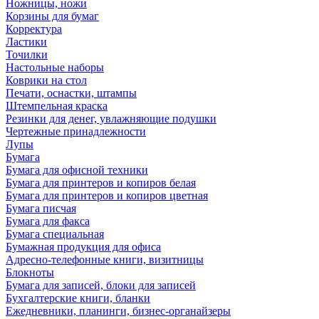
Ножницы, ножи
Корзины для бумаг
Корректура
Ластики
Точилки
Настольные наборы
Коврики на стол
Печати, оснастки, штампы
Штемпельная краска
Резинки для денег, увлажняющие подушки
Чертежные принадлежности
Лупы
Бумага
Бумага для офисной техники
Бумага для принтеров и копиров белая
Бумага для принтеров и копиров цветная
Бумага писчая
Бумага для факса
Бумага специальная
Бумажная продукция для офиса
Адресно-телефонные книги, визитницы
Блокноты
Бумага для записей, блоки для записей
Бухгалтерские книги, бланки
Ежедневники, планинги, бизнес-органайзеры