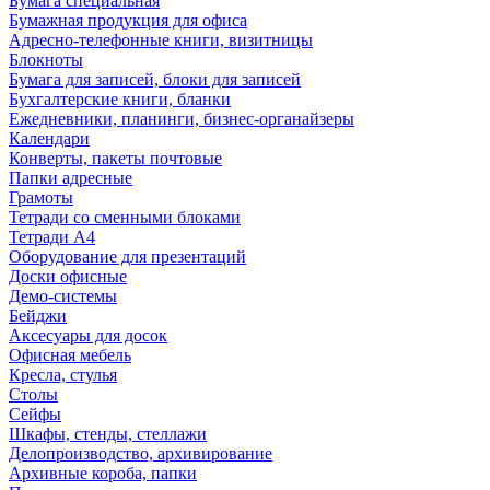
Бумага специальная
Бумажная продукция для офиса
Адресно-телефонные книги, визитницы
Блокноты
Бумага для записей, блоки для записей
Бухгалтерские книги, бланки
Ежедневники, планинги, бизнес-органайзеры
Календари
Конверты, пакеты почтовые
Папки адресные
Грамоты
Тетради со сменными блоками
Тетради А4
Оборудование для презентаций
Доски офисные
Демо-системы
Бейджи
Аксесуары для досок
Офисная мебель
Кресла, стулья
Столы
Сейфы
Шкафы, стенды, стеллажи
Делопроизводство, архивирование
Архивные короба, папки