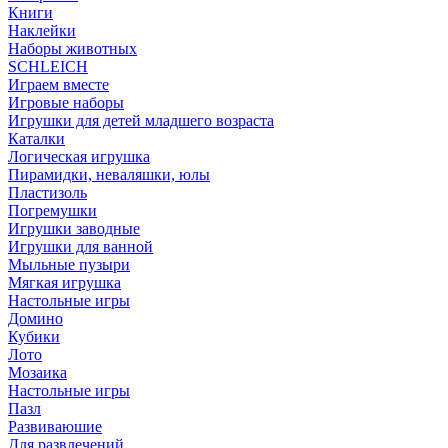
Книги
Наклейки
Наборы животных
SCHLEICH
Играем вместе
Игровые наборы
Игрушки для детей младшего возраста
Каталки
Логическая игрушка
Пирамидки, неваляшки, юлы
Пластизоль
Погремушки
Игрушки заводные
Игрушки для ванной
Мыльные пузыри
Мягкая игрушка
Настольные игры
Домино
Кубики
Лото
Мозаика
Настольные игры
Пазл
Развиваюшие
Для развлечений