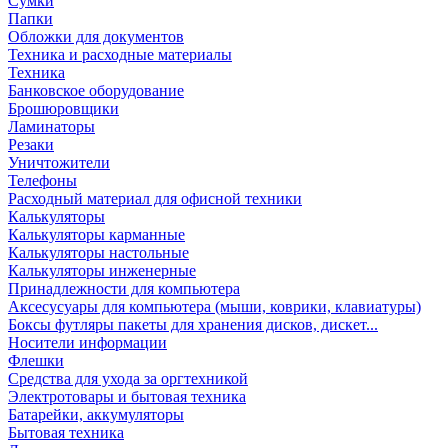
Сумки
Папки
Обложки для документов
Техника и расходные материалы
Техника
Банковское оборудование
Брошюровщики
Ламинаторы
Резаки
Уничтожители
Телефоны
Расходный материал для офисной техники
Калькуляторы
Калькуляторы карманные
Калькуляторы настольные
Калькуляторы инженерные
Принадлежности для компьютера
Аксесусуары для компьютера (мыши, коврики, клавиатуры)
Боксы футляры пакеты для хранения дисков, дискет...
Носители информации
Флешки
Средства для ухода за оргтехникой
Электротовары и бытовая техника
Батарейки, аккумуляторы
Бытовая техника