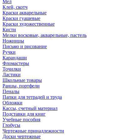
Мел
Клей, скотч
Краски акварельные
Краски гуашевые
Краски художественные
Кисти
Мелки восковые, акварельные, пастель
Ножницы
Письмо и рисование
Ручки
Карандаши
Фломастеры
Точилки
Ластики
Школьные товары
Ранцы, портфели
Пеналы
Папки для тетрадей и труда
Обложки
Кассы, счетный материал
Подставки для книг
Учебные пособия
Глобусы
Чертежные принадлежности
Доски чертежные