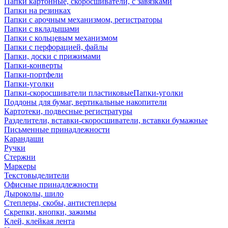
Папки картонные, скоросшиватели, с завязками
Папки на резинках
Папки с арочным механизмом, регистраторы
Папки с вкладышами
Папки с кольцевым механизмом
Папки с перфорацией, файлы
Папки, доски с прижимами
Папки-конверты
Папки-портфели
Папки-уголки
Папки-скоросшиватели пластиковыеПапки-уголки
Поддоны для бумаг, вертикальные накопители
Картотеки, подвесные регистратуры
Разделители, вставки-скоросшиватели, вставки бумажные
Письменные принадлежности
Карандаши
Ручки
Стержни
Маркеры
Текстовыделители
Офисные принадлежности
Дыроколы, шило
Степлеры, скобы, антистеплеры
Скрепки, кнопки, зажимы
Клей, клейкая лента