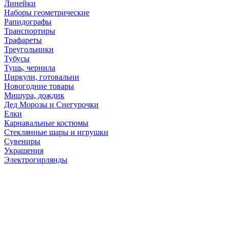
Линейки
Наборы геометрические
Рапидографы
Транспортиры
Трафареты
Треугольники
Тубусы
Тушь, чернила
Циркули, готовальни
Новогодние товары
Мишура, дождик
Дед Морозы и Снегурочки
Елки
Карнавальные костюмы
Стеклянные шары и игрушки
Сувениры
Украшения
Электрогирлянды