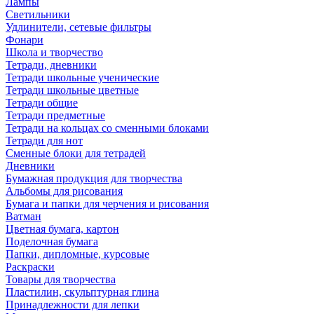
Лампы
Светильники
Удлинители, сетевые фильтры
Фонари
Школа и творчество
Тетради, дневники
Тетради школьные ученические
Тетради школьные цветные
Тетради общие
Тетради предметные
Тетради на кольцах со сменными блоками
Тетради для нот
Сменные блоки для тетрадей
Дневники
Бумажная продукция для творчества
Альбомы для рисования
Бумага и папки для черчения и рисования
Ватман
Цветная бумага, картон
Поделочная бумага
Папки, дипломные, курсовые
Раскраски
Товары для творчества
Пластилин, скульптурная глина
Принадлежности для лепки