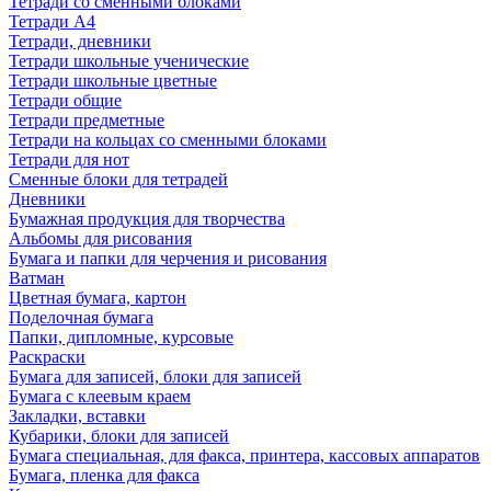
Тетради со сменными блоками
Тетради А4
Тетради, дневники
Тетради школьные ученические
Тетради школьные цветные
Тетради общие
Тетради предметные
Тетради на кольцах со сменными блоками
Тетради для нот
Сменные блоки для тетрадей
Дневники
Бумажная продукция для творчества
Альбомы для рисования
Бумага и папки для черчения и рисования
Ватман
Цветная бумага, картон
Поделочная бумага
Папки, дипломные, курсовые
Раскраски
Бумага для записей, блоки для записей
Бумага с клеевым краем
Закладки, вставки
Кубарики, блоки для записей
Бумага специальная, для факса, принтера, кассовых аппаратов
Бумага, пленка для факса