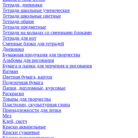
Тетради, дневники
Тетради школьные ученические
Тетради школьные цветные
Тетради общие
Тетради предметные
Тетради на кольцах со сменными блоками
Тетради для нот
Сменные блоки для тетрадей
Дневники
Бумажная продукция для творчества
Альбомы для рисования
Бумага и папки для черчения и рисования
Ватман
Цветная бумага, картон
Поделочная бумага
Папки, дипломные, курсовые
Раскраски
Товары для творчества
Пластилин, скульптурная глина
Принадлежности для лепки
Мел
Клей, скотч
Краски акварельные
Краски гуашевые
Краски художественные