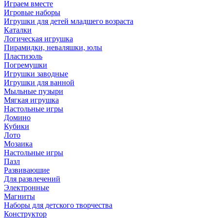
Играем вместе
Игровые наборы
Игрушки для детей младшего возраста
Каталки
Логическая игрушка
Пирамидки, неваляшки, юлы
Пластизоль
Погремушки
Игрушки заводные
Игрушки для ванной
Мыльные пузыри
Мягкая игрушка
Настольные игры
Домино
Кубики
Лото
Мозаика
Настольные игры
Пазл
Развиваюшие
Для развлечений
Электронные
Магниты
Наборы для детского творчества
Конструктор