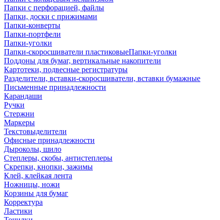
Папки с перфорацией, файлы
Папки, доски с прижимами
Папки-конверты
Папки-портфели
Папки-уголки
Папки-скоросшиватели пластиковыеПапки-уголки
Поддоны для бумаг, вертикальные накопители
Картотеки, подвесные регистратуры
Разделители, вставки-скоросшиватели, вставки бумажные
Письменные принадлежности
Карандаши
Ручки
Стержни
Маркеры
Текстовыделители
Офисные принадлежности
Дыроколы, шило
Степлеры, скобы, антистеплеры
Скрепки, кнопки, зажимы
Клей, клейкая лента
Ножницы, ножи
Корзины для бумаг
Корректура
Ластики
Точилки