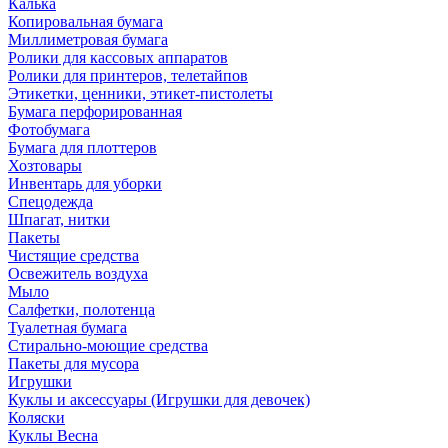
Калька
Копировальная бумага
Миллиметровая бумага
Ролики для кассовых аппаратов
Ролики для принтеров, телетайпов
Этикетки, ценники, этикет-пистолеты
Бумага перфорированная
Фотобумага
Бумага для плоттеров
Хозтовары
Инвентарь для уборки
Спецодежда
Шпагат, нитки
Пакеты
Чистящие средства
Освежитель воздуха
Мыло
Салфетки, полотенца
Туалетная бумага
Стирально-моющие средства
Пакеты для мусора
Игрушки
Куклы и аксессуары (Игрушки для девочек)
Коляски
Куклы Весна