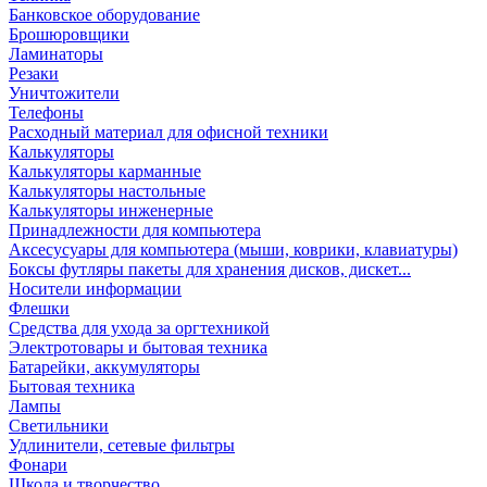
Банковское оборудование
Брошюровщики
Ламинаторы
Резаки
Уничтожители
Телефоны
Расходный материал для офисной техники
Калькуляторы
Калькуляторы карманные
Калькуляторы настольные
Калькуляторы инженерные
Принадлежности для компьютера
Аксесусуары для компьютера (мыши, коврики, клавиатуры)
Боксы футляры пакеты для хранения дисков, дискет...
Носители информации
Флешки
Средства для ухода за оргтехникой
Электротовары и бытовая техника
Батарейки, аккумуляторы
Бытовая техника
Лампы
Светильники
Удлинители, сетевые фильтры
Фонари
Школа и творчество