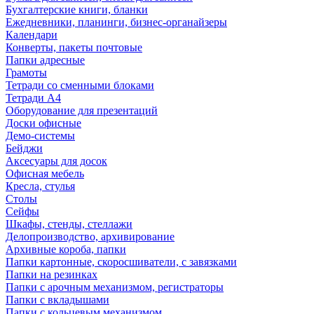
Бухгалтерские книги, бланки
Ежедневники, планинги, бизнес-органайзеры
Календари
Конверты, пакеты почтовые
Папки адресные
Грамоты
Тетради со сменными блоками
Тетради А4
Оборудование для презентаций
Доски офисные
Демо-системы
Бейджи
Аксесуары для досок
Офисная мебель
Кресла, стулья
Столы
Сейфы
Шкафы, стенды, стеллажи
Делопроизводство, архивирование
Архивные короба, папки
Папки картонные, скоросшиватели, с завязками
Папки на резинках
Папки с арочным механизмом, регистраторы
Папки с вкладышами
Папки с кольцевым механизмом