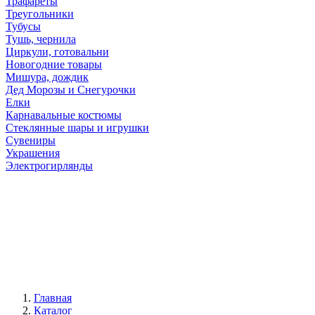
Трафареты
Треугольники
Тубусы
Тушь, чернила
Циркули, готовальни
Новогодние товары
Мишура, дождик
Дед Морозы и Снегурочки
Елки
Карнавальные костюмы
Стеклянные шары и игрушки
Сувениры
Украшения
Электрогирлянды
Главная
Каталог