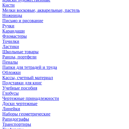
Кисти
Мелки восковые, акварельные, пастель
Ножницы
Письмо и рисование
Ручки
Карандаши
Фломастеры
Точилки
Ластики
Школьные товары
Ранцы, портфели
Пеналы
Папки для тетрадей и труда
Обложки
Кассы, счетный материал
Подставки для книг
Учебные пособия
Глобусы
Чертежные принадлежности
Доски чертежные
Линейки
Наборы геометрические
Рапидографы
Транспортиры