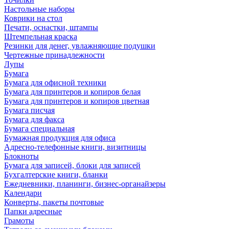
Настольные наборы
Коврики на стол
Печати, оснастки, штампы
Штемпельная краска
Резинки для денег, увлажняющие подушки
Чертежные принадлежности
Лупы
Бумага
Бумага для офисной техники
Бумага для принтеров и копиров белая
Бумага для принтеров и копиров цветная
Бумага писчая
Бумага для факса
Бумага специальная
Бумажная продукция для офиса
Адресно-телефонные книги, визитницы
Блокноты
Бумага для записей, блоки для записей
Бухгалтерские книги, бланки
Ежедневники, планинги, бизнес-органайзеры
Календари
Конверты, пакеты почтовые
Папки адресные
Грамоты