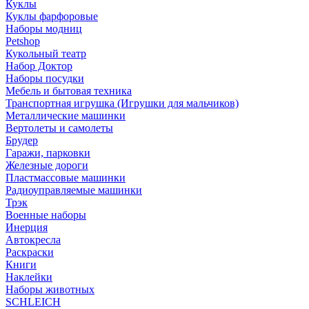
Куклы
Куклы фарфоровые
Наборы модниц
Petshop
Кукольный театр
Набор Доктор
Наборы посудки
Мебель и бытовая техника
Транспортная игрушка (Игрушки для мальчиков)
Металлические машинки
Вертолеты и самолеты
Брудер
Гаражи, парковки
Железные дороги
Пластмассовые машинки
Радиоуправляемые машинки
Трэк
Военные наборы
Инерция
Автокресла
Раскраски
Книги
Наклейки
Наборы животных
SCHLEICH