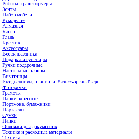
Роботы, трансформеры
Зонты
Набор мебели
Рукоделие
Алмазная
Бисер
Гладь
Крестик
Аксессуары
Все д/праздника
Подарки и сувениры
Ручки подарочные
Настольные наборы
Визитницы
Ежедневники, планинги, бизнес-органайзеры
Фоторамки
Грамоты
Папки адресные
Портмоне, бумажники
Портфели
Сумки
Папки
Обложки для документов
Техника и расходные материалы
Техника