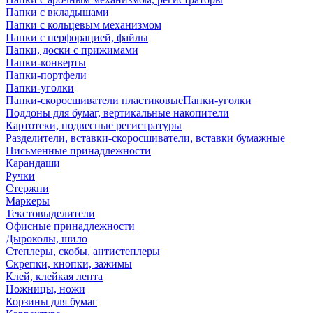
Папки с вкладышами
Папки с кольцевым механизмом
Папки с перфорацией, файлы
Папки, доски с прижимами
Папки-конверты
Папки-портфели
Папки-уголки
Папки-скоросшиватели пластиковыеПапки-уголки
Поддоны для бумаг, вертикальные накопители
Картотеки, подвесные регистратуры
Разделители, вставки-скоросшиватели, вставки бумажные
Письменные принадлежности
Карандаши
Ручки
Стержни
Маркеры
Текстовыделители
Офисные принадлежности
Дыроколы, шило
Степлеры, скобы, антистеплеры
Скрепки, кнопки, зажимы
Клей, клейкая лента
Ножницы, ножи
Корзины для бумаг