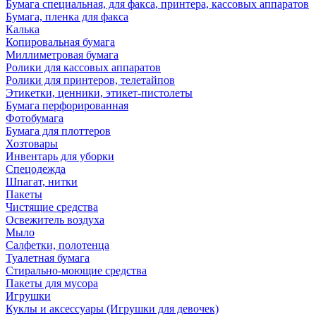
Бумага специальная, для факса, принтера, кассовых аппаратов
Бумага, пленка для факса
Калька
Копировальная бумага
Миллиметровая бумага
Ролики для кассовых аппаратов
Ролики для принтеров, телетайпов
Этикетки, ценники, этикет-пистолеты
Бумага перфорированная
Фотобумага
Бумага для плоттеров
Хозтовары
Инвентарь для уборки
Спецодежда
Шпагат, нитки
Пакеты
Чистящие средства
Освежитель воздуха
Мыло
Салфетки, полотенца
Туалетная бумага
Стирально-моющие средства
Пакеты для мусора
Игрушки
Куклы и аксессуары (Игрушки для девочек)