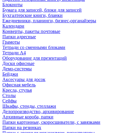
Блокноты
Бумага для записей, блоки для записей
Бухгалтерские книги, бланки
Ежедневники, планинги, бизнес-органайзеры
Календари
Конверты, пакеты почтовые
Папки адресные
Грамоты
Тетради со сменными блоками
Тетради А4
Оборудование для презентаций
Доски офисные
Демо-системы
Бейджи
Аксесуары для досок
Офисная мебель
Кресла, стулья
Столы
Сейфы
Шкафы, стенды, стеллажи
Делопроизводство, архивирование
Архивные короба, папки
Папки картонные, скоросшиватели, с завязками
Папки на резинках
Папки с арочным механизмом, регистраторы