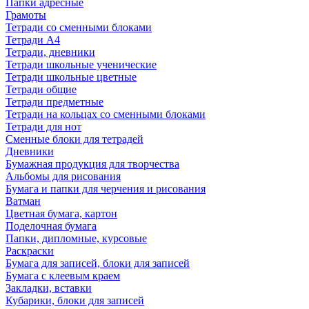
Папки адресные
Грамоты
Тетради со сменными блоками
Тетради А4
Тетради, дневники
Тетради школьные ученические
Тетради школьные цветные
Тетради общие
Тетради предметные
Тетради на кольцах со сменными блоками
Тетради для нот
Сменные блоки для тетрадей
Дневники
Бумажная продукция для творчества
Альбомы для рисования
Бумага и папки для черчения и рисования
Ватман
Цветная бумага, картон
Поделочная бумага
Папки, дипломные, курсовые
Раскраски
Бумага для записей, блоки для записей
Бумага с клеевым краем
Закладки, вставки
Кубарики, блоки для записей