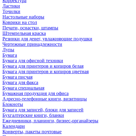
Корректура
Ластики
Точилки
Настольные наборы
Коврики на стол
Печати, оснастки, штампы
Штемпельная краска
Резинки для денег, увлажняющие подушки
Чертежные принадлежности
Лупы
Бумага
Бумага для офисной техники
Бумага для принтеров и копиров белая
Бумага для принтеров и копиров цветная
Бумага писчая
Бумага для факса
Бумага специальная
Бумажная продукция для офиса
Адресно-телефонные книги, визитницы
Блокноты
Бумага для записей, блоки для записей
Бухгалтерские книги, бланки
Ежедневники, планинги, бизнес-органайзеры
Календари
Конверты, пакеты почтовые