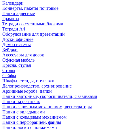
Календари
Конверты, пакеты почтовые
Папки адресные
Грамоты
Тетради со сменными блоками
Тетради А4
Оборудование для презентаций
Доски офисные
Демо-системы
Бейджи
Аксесуары для досок
Офисная мебель
Кресла, стулья
Столы
Сейфы
Шкафы, стенды, стеллажи
Делопроизводство, архивирование
Архивные короба, папки
Папки картонные, скоросшиватели, с завязками
Папки на резинках
Папки с арочным механизмом, регистраторы
Папки с вкладышами
Папки с кольцевым механизмом
Папки с перфорацией, файлы
Папки, доски с прижимами