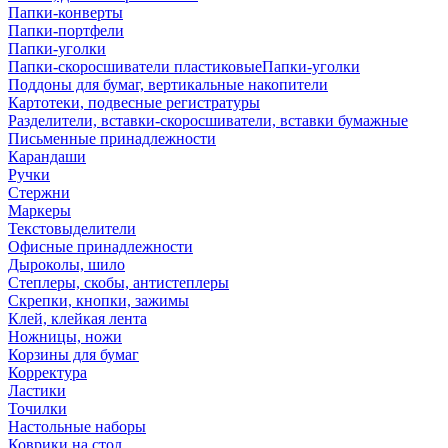
Папки-конверты
Папки-портфели
Папки-уголки
Папки-скоросшиватели пластиковыеПапки-уголки
Поддоны для бумаг, вертикальные накопители
Картотеки, подвесные регистратуры
Разделители, вставки-скоросшиватели, вставки бумажные
Письменные принадлежности
Карандаши
Ручки
Стержни
Маркеры
Текстовыделители
Офисные принадлежности
Дыроколы, шило
Степлеры, скобы, антистеплеры
Скрепки, кнопки, зажимы
Клей, клейкая лента
Ножницы, ножи
Корзины для бумаг
Корректура
Ластики
Точилки
Настольные наборы
Коврики на стол