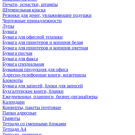
Печати, оснастки, штампы
Штемпельная краска
Резинки для денег, увлажняющие подушки
Чертежные принадлежности
Лупы
Бумага
Бумага для офисной техники
Бумага для принтеров и копиров белая
Бумага для принтеров и копиров цветная
Бумага писчая
Бумага для факса
Бумага специальная
Бумажная продукция для офиса
Адресно-телефонные книги, визитницы
Блокноты
Бумага для записей, блоки для записей
Бухгалтерские книги, бланки
Ежедневники, планинги, бизнес-органайзеры
Календари
Конверты, пакеты почтовые
Папки адресные
Грамоты
Тетради со сменными блоками
Тетради А4
Тетради, дневники