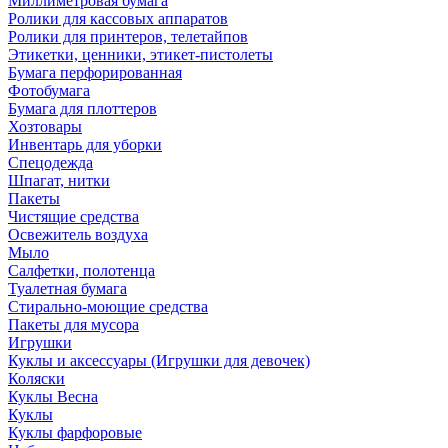
Миллиметровая бумага
Ролики для кассовых аппаратов
Ролики для принтеров, телетайпов
Этикетки, ценники, этикет-пистолеты
Бумага перфорированная
Фотобумага
Бумага для плоттеров
Хозтовары
Инвентарь для уборки
Спецодежда
Шпагат, нитки
Пакеты
Чистящие средства
Освежитель воздуха
Мыло
Салфетки, полотенца
Туалетная бумага
Стирально-моющие средства
Пакеты для мусора
Игрушки
Куклы и аксессуары (Игрушки для девочек)
Коляски
Куклы Весна
Куклы
Куклы фарфоровые