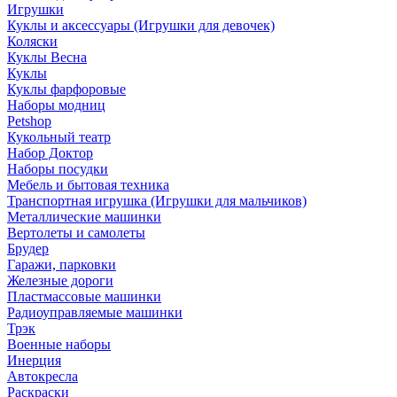
Игрушки
Куклы и аксессуары (Игрушки для девочек)
Коляски
Куклы Весна
Куклы
Куклы фарфоровые
Наборы модниц
Petshop
Кукольный театр
Набор Доктор
Наборы посудки
Мебель и бытовая техника
Транспортная игрушка (Игрушки для мальчиков)
Металлические машинки
Вертолеты и самолеты
Брудер
Гаражи, парковки
Железные дороги
Пластмассовые машинки
Радиоуправляемые машинки
Трэк
Военные наборы
Инерция
Автокресла
Раскраски