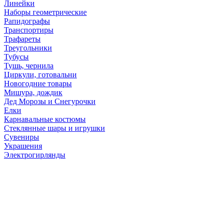
Линейки
Наборы геометрические
Рапидографы
Транспортиры
Трафареты
Треугольники
Тубусы
Тушь, чернила
Циркули, готовальни
Новогодние товары
Мишура, дождик
Дед Морозы и Снегурочки
Елки
Карнавальные костюмы
Стеклянные шары и игрушки
Сувениры
Украшения
Электрогирлянды