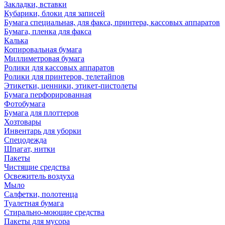
Закладки, вставки
Кубарики, блоки для записей
Бумага специальная, для факса, принтера, кассовых аппаратов
Бумага, пленка для факса
Калька
Копировальная бумага
Миллиметровая бумага
Ролики для кассовых аппаратов
Ролики для принтеров, телетайпов
Этикетки, ценники, этикет-пистолеты
Бумага перфорированная
Фотобумага
Бумага для плоттеров
Хозтовары
Инвентарь для уборки
Спецодежда
Шпагат, нитки
Пакеты
Чистящие средства
Освежитель воздуха
Мыло
Салфетки, полотенца
Туалетная бумага
Стирально-моющие средства
Пакеты для мусора