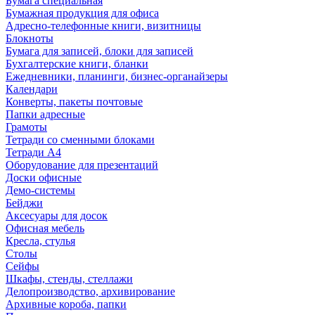
Бумага специальная
Бумажная продукция для офиса
Адресно-телефонные книги, визитницы
Блокноты
Бумага для записей, блоки для записей
Бухгалтерские книги, бланки
Ежедневники, планинги, бизнес-органайзеры
Календари
Конверты, пакеты почтовые
Папки адресные
Грамоты
Тетради со сменными блоками
Тетради А4
Оборудование для презентаций
Доски офисные
Демо-системы
Бейджи
Аксесуары для досок
Офисная мебель
Кресла, стулья
Столы
Сейфы
Шкафы, стенды, стеллажи
Делопроизводство, архивирование
Архивные короба, папки