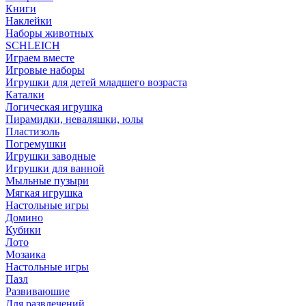
Книги
Наклейки
Наборы животных
SCHLEICH
Играем вместе
Игровые наборы
Игрушки для детей младшего возраста
Каталки
Логическая игрушка
Пирамидки, неваляшки, юлы
Пластизоль
Погремушки
Игрушки заводные
Игрушки для ванной
Мыльные пузыри
Мягкая игрушка
Настольные игры
Домино
Кубики
Лото
Мозаика
Настольные игры
Пазл
Развиваюшие
Для развлечений