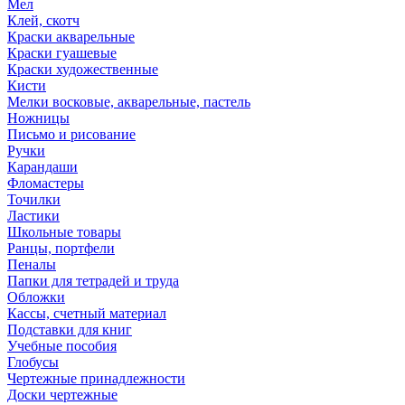
Мел
Клей, скотч
Краски акварельные
Краски гуашевые
Краски художественные
Кисти
Мелки восковые, акварельные, пастель
Ножницы
Письмо и рисование
Ручки
Карандаши
Фломастеры
Точилки
Ластики
Школьные товары
Ранцы, портфели
Пеналы
Папки для тетрадей и труда
Обложки
Кассы, счетный материал
Подставки для книг
Учебные пособия
Глобусы
Чертежные принадлежности
Доски чертежные