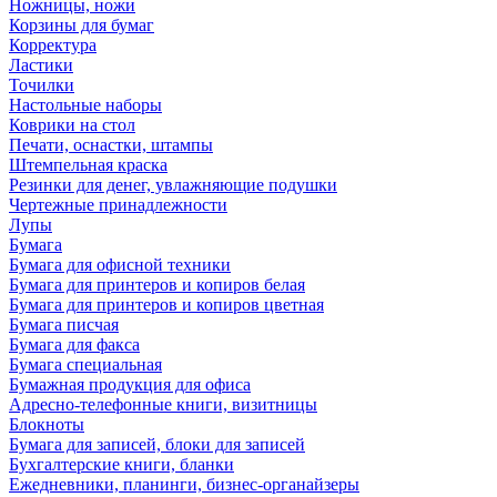
Ножницы, ножи
Корзины для бумаг
Корректура
Ластики
Точилки
Настольные наборы
Коврики на стол
Печати, оснастки, штампы
Штемпельная краска
Резинки для денег, увлажняющие подушки
Чертежные принадлежности
Лупы
Бумага
Бумага для офисной техники
Бумага для принтеров и копиров белая
Бумага для принтеров и копиров цветная
Бумага писчая
Бумага для факса
Бумага специальная
Бумажная продукция для офиса
Адресно-телефонные книги, визитницы
Блокноты
Бумага для записей, блоки для записей
Бухгалтерские книги, бланки
Ежедневники, планинги, бизнес-органайзеры