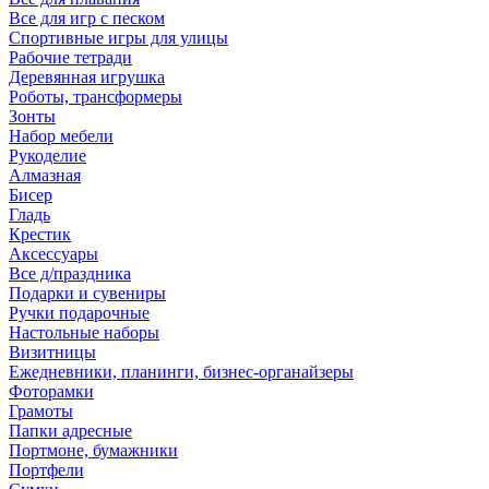
Все для игр с песком
Спортивные игры для улицы
Рабочие тетради
Деревянная игрушка
Роботы, трансформеры
Зонты
Набор мебели
Рукоделие
Алмазная
Бисер
Гладь
Крестик
Аксессуары
Все д/праздника
Подарки и сувениры
Ручки подарочные
Настольные наборы
Визитницы
Ежедневники, планинги, бизнес-органайзеры
Фоторамки
Грамоты
Папки адресные
Портмоне, бумажники
Портфели