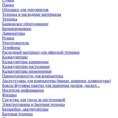
Сумки
Папки
Обложки для документов
Техника и расходные материалы
Техника
Банковское оборудование
Брошюровщики
Ламинаторы
Резаки
Уничтожители
Телефоны
Расходный материал для офисной техники
Калькуляторы
Калькуляторы карманные
Калькуляторы настольные
Калькуляторы инженерные
Принадлежности для компьютера
Аксесусуары для компьютера (мыши, коврики, клавиатуры)
Боксы футляры пакеты для хранения дисков, дискет...
Носители информации
Флешки
Средства для ухода за оргтехникой
Электротовары и бытовая техника
Батарейки, аккумуляторы
Бытовая техника