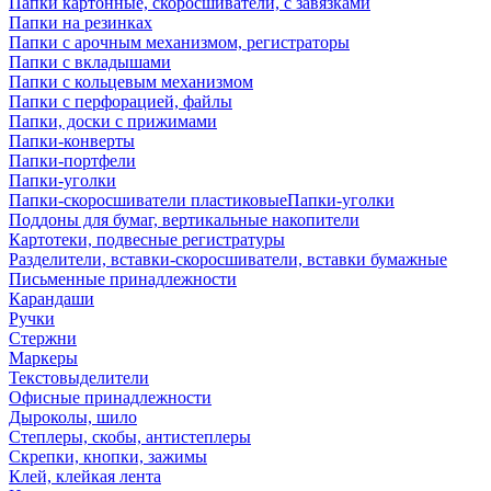
Папки картонные, скоросшиватели, с завязками
Папки на резинках
Папки с арочным механизмом, регистраторы
Папки с вкладышами
Папки с кольцевым механизмом
Папки с перфорацией, файлы
Папки, доски с прижимами
Папки-конверты
Папки-портфели
Папки-уголки
Папки-скоросшиватели пластиковыеПапки-уголки
Поддоны для бумаг, вертикальные накопители
Картотеки, подвесные регистратуры
Разделители, вставки-скоросшиватели, вставки бумажные
Письменные принадлежности
Карандаши
Ручки
Стержни
Маркеры
Текстовыделители
Офисные принадлежности
Дыроколы, шило
Степлеры, скобы, антистеплеры
Скрепки, кнопки, зажимы
Клей, клейкая лента