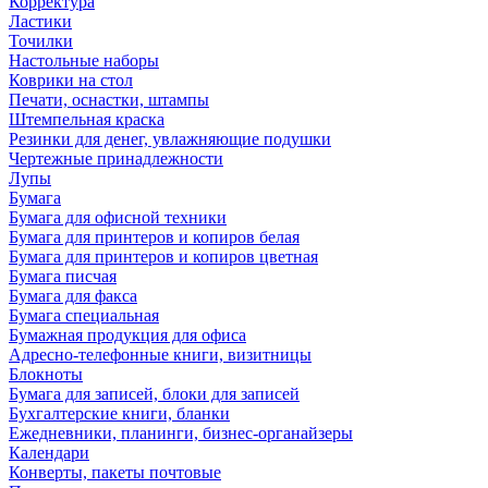
Корректура
Ластики
Точилки
Настольные наборы
Коврики на стол
Печати, оснастки, штампы
Штемпельная краска
Резинки для денег, увлажняющие подушки
Чертежные принадлежности
Лупы
Бумага
Бумага для офисной техники
Бумага для принтеров и копиров белая
Бумага для принтеров и копиров цветная
Бумага писчая
Бумага для факса
Бумага специальная
Бумажная продукция для офиса
Адресно-телефонные книги, визитницы
Блокноты
Бумага для записей, блоки для записей
Бухгалтерские книги, бланки
Ежедневники, планинги, бизнес-органайзеры
Календари
Конверты, пакеты почтовые