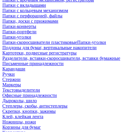
Папки с вкладышами
Папки с кольцевым механизмом
Папки с перфорацией, файлы
Папки, доски с прижимами
Папки-конверты
Папки-портфели
Папки-уголки
Папки-скоросшиватели пластиковыеПапки-уголки
Поддоны для бумаг, вертикальные накопители
Картотеки, подвесные регистратуры
Разделители, вставки-скоросшиватели, вставки бумажные
Письменные принадлежности
Карандаши
Ручки
Стержни
Маркеры
Текстовыделители
Офисные принадлежности
Дыроколы, шило
Степлеры, скобы, антистеплеры
Скрепки, кнопки, зажимы
Клей, клейкая лента
Ножницы, ножи
Корзины для бумаг