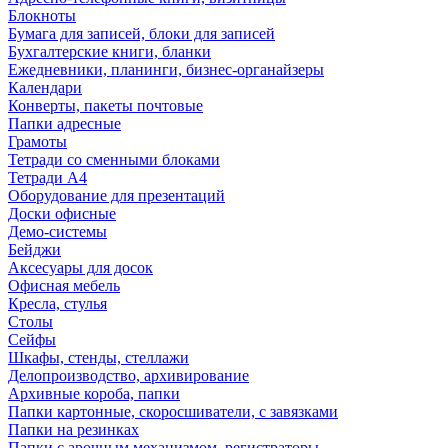
Блокноты
Бумага для записей, блоки для записей
Бухгалтерские книги, бланки
Ежедневники, планинги, бизнес-органайзеры
Календари
Конверты, пакеты почтовые
Папки адресные
Грамоты
Тетради со сменными блоками
Тетради А4
Оборудование для презентаций
Доски офисные
Демо-системы
Бейджи
Аксесуары для досок
Офисная мебель
Кресла, стулья
Столы
Сейфы
Шкафы, стенды, стеллажи
Делопроизводство, архивирование
Архивные короба, папки
Папки картонные, скоросшиватели, с завязками
Папки на резинках
Папки с арочным механизмом, регистраторы