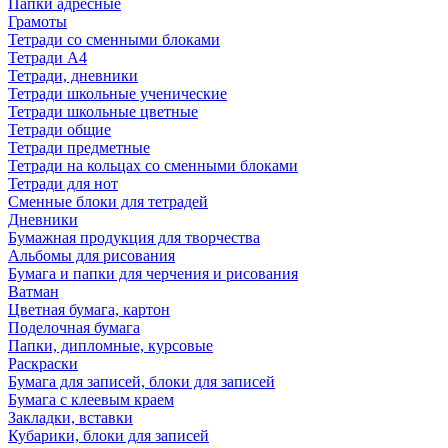
Папки адресные
Грамоты
Тетради со сменными блоками
Тетради А4
Тетради, дневники
Тетради школьные ученические
Тетради школьные цветные
Тетради общие
Тетради предметные
Тетради на кольцах со сменными блоками
Тетради для нот
Сменные блоки для тетрадей
Дневники
Бумажная продукция для творчества
Альбомы для рисования
Бумага и папки для черчения и рисования
Ватман
Цветная бумага, картон
Поделочная бумага
Папки, дипломные, курсовые
Раскраски
Бумага для записей, блоки для записей
Бумага с клеевым краем
Закладки, вставки
Кубарики, блоки для записей