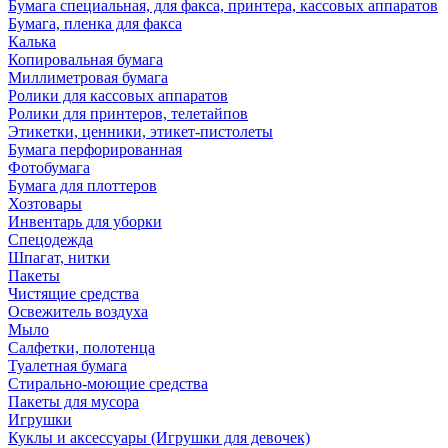
Бумага специальная, для факса, принтера, кассовых аппаратов
Бумага, пленка для факса
Калька
Копировальная бумага
Миллиметровая бумага
Ролики для кассовых аппаратов
Ролики для принтеров, телетайпов
Этикетки, ценники, этикет-пистолеты
Бумага перфорированная
Фотобумага
Бумага для плоттеров
Хозтовары
Инвентарь для уборки
Спецодежда
Шпагат, нитки
Пакеты
Чистящие средства
Освежитель воздуха
Мыло
Салфетки, полотенца
Туалетная бумага
Стирально-моющие средства
Пакеты для мусора
Игрушки
Куклы и аксессуары (Игрушки для девочек)