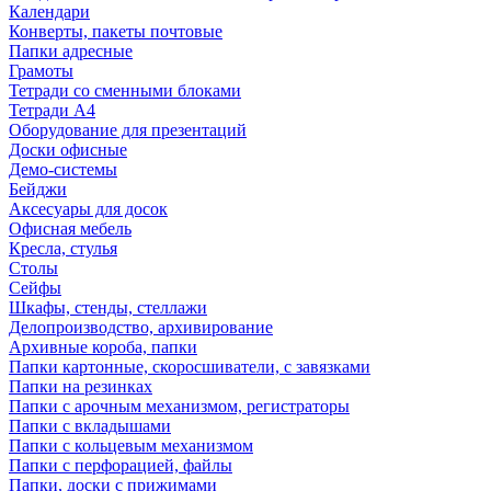
Календари
Конверты, пакеты почтовые
Папки адресные
Грамоты
Тетради со сменными блоками
Тетради А4
Оборудование для презентаций
Доски офисные
Демо-системы
Бейджи
Аксесуары для досок
Офисная мебель
Кресла, стулья
Столы
Сейфы
Шкафы, стенды, стеллажи
Делопроизводство, архивирование
Архивные короба, папки
Папки картонные, скоросшиватели, с завязками
Папки на резинках
Папки с арочным механизмом, регистраторы
Папки с вкладышами
Папки с кольцевым механизмом
Папки с перфорацией, файлы
Папки, доски с прижимами