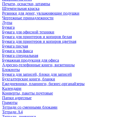
Печати, оснастки, штампы
Штемпельная краска
Резинки для денег, увлажняющие подушки
Чертежные принадлежности
Лупы
Бумага
Бумага для офисной техники
Бумага для принтеров и копиров белая
Бумага для принтеров и копиров цветная
Бумага писчая
Бумага для факса
Бумага специальная
Бумажная продукция для офиса
Адресно-телефонные книги, визитницы
Блокноты
Бумага для записей, блоки для записей
Бухгалтерские книги, бланки
Ежедневники, планинги, бизнес-органайзеры
Календари
Конверты, пакеты почтовые
Папки адресные
Грамоты
Тетради со сменными блоками
Тетради А4
Тетради, дневники