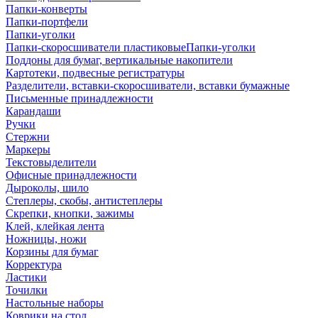
Папки-конверты
Папки-портфели
Папки-уголки
Папки-скоросшиватели пластиковыеПапки-уголки
Поддоны для бумаг, вертикальные накопители
Картотеки, подвесные регистратуры
Разделители, вставки-скоросшиватели, вставки бумажные
Письменные принадлежности
Карандаши
Ручки
Стержни
Маркеры
Текстовыделители
Офисные принадлежности
Дыроколы, шило
Степлеры, скобы, антистеплеры
Скрепки, кнопки, зажимы
Клей, клейкая лента
Ножницы, ножи
Корзины для бумаг
Корректура
Ластики
Точилки
Настольные наборы
Коврики на стол