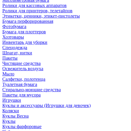
Миллиметровая бумага
Ролики для кассовых аппаратов
Ролики для принтеров, телетайпов
Этикетки, ценники, этикет-пистолеты
Бумага перфорированная
Фотобумага
Бумага для плоттеров
Хозтовары
Инвентарь для уборки
Спецодежда
Шпагат, нитки
Пакеты
Чистящие средства
Освежитель воздуха
Мыло
Салфетки, полотенца
Туалетная бумага
Стирально-моющие средства
Пакеты для мусора
Игрушки
Куклы и аксессуары (Игрушки для девочек)
Коляски
Куклы Весна
Куклы
Куклы фарфоровые