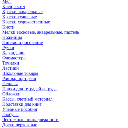
Мел
Клей, скотч
Краски акварельные
Краски гуашевые
Краски художественные
Кисти
Мелки восковые, акварельные, пастель
Ножницы
Письмо и рисование
Ручки
Карандаши
Фломастеры
Точилки
Ластики
Школьные товары
Ранцы, портфели
Пеналы
Папки для тетрадей и труда
Обложки
Кассы, счетный материал
Подставки для книг
Учебные пособия
Глобусы
Чертежные принадлежности
Доски чертежные