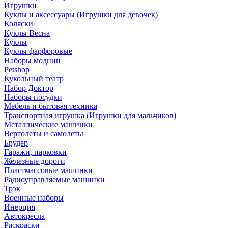
Игрушки
Куклы и аксессуары (Игрушки для девочек)
Коляски
Куклы Весна
Куклы
Куклы фарфоровые
Наборы модниц
Petshop
Кукольный театр
Набор Доктор
Наборы посудки
Мебель и бытовая техника
Транспортная игрушка (Игрушки для мальчиков)
Металлические машинки
Вертолеты и самолеты
Брудер
Гаражи, парковки
Железные дороги
Пластмассовые машинки
Радиоуправляемые машинки
Трэк
Военные наборы
Инерция
Автокресла
Раскраски