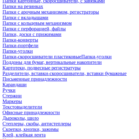
Папки картонные, скоросшиватели, с завязками
Папки на резинках
Папки с арочным механизмом, регистраторы
Папки с вкладышами
Папки с кольцевым механизмом
Папки с перфорацией, файлы
Папки, доски с прижимами
Папки-конверты
Папки-портфели
Папки-уголки
Папки-скоросшиватели пластиковыеПапки-уголки
Поддоны для бумаг, вертикальные накопители
Картотеки, подвесные регистратуры
Разделители, вставки-скоросшиватели, вставки бумажные
Письменные принадлежности
Карандаши
Ручки
Стержни
Маркеры
Текстовыделители
Офисные принадлежности
Дыроколы, шило
Степлеры, скобы, антистеплеры
Скрепки, кнопки, зажимы
Клей, клейкая лента