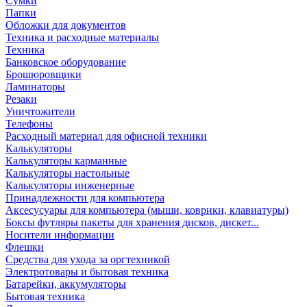
Сумки
Папки
Обложки для документов
Техника и расходные материалы
Техника
Банковское оборудование
Брошюровщики
Ламинаторы
Резаки
Уничтожители
Телефоны
Расходный материал для офисной техники
Калькуляторы
Калькуляторы карманные
Калькуляторы настольные
Калькуляторы инженерные
Принадлежности для компьютера
Аксесусуары для компьютера (мыши, коврики, клавиатуры)
Боксы футляры пакеты для хранения дисков, дискет...
Носители информации
Флешки
Средства для ухода за оргтехникой
Электротовары и бытовая техника
Батарейки, аккумуляторы
Бытовая техника