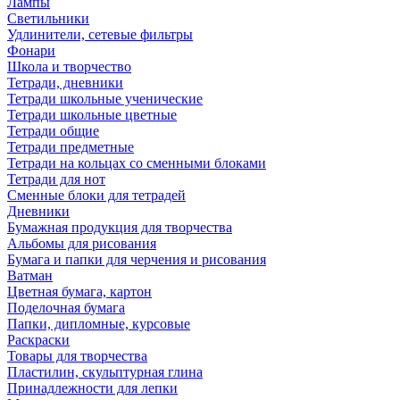
Лампы
Светильники
Удлинители, сетевые фильтры
Фонари
Школа и творчество
Тетради, дневники
Тетради школьные ученические
Тетради школьные цветные
Тетради общие
Тетради предметные
Тетради на кольцах со сменными блоками
Тетради для нот
Сменные блоки для тетрадей
Дневники
Бумажная продукция для творчества
Альбомы для рисования
Бумага и папки для черчения и рисования
Ватман
Цветная бумага, картон
Поделочная бумага
Папки, дипломные, курсовые
Раскраски
Товары для творчества
Пластилин, скульптурная глина
Принадлежности для лепки