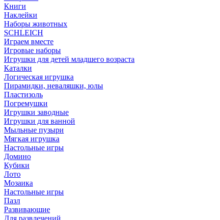
Книги
Наклейки
Наборы животных
SCHLEICH
Играем вместе
Игровые наборы
Игрушки для детей младшего возраста
Каталки
Логическая игрушка
Пирамидки, неваляшки, юлы
Пластизоль
Погремушки
Игрушки заводные
Игрушки для ванной
Мыльные пузыри
Мягкая игрушка
Настольные игры
Домино
Кубики
Лото
Мозаика
Настольные игры
Пазл
Развиваюшие
Для развлечений