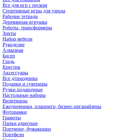
Все для игр с песком
Спортивные игры для улицы
Рабочие тетради
Деревянная игрушка
Роботы, трансформеры
Зонты
Набор мебели
Рукоделие
Алмазная
Бисер
Гладь
Крестик
Аксессуары
Все д/праздника
Подарки и сувениры
Ручки подарочные
Настольные наборы
Визитницы
Ежедневники, планинги, бизнес-органайзеры
Фоторамки
Грамоты
Папки адресные
Портмоне, бумажники
Портфели