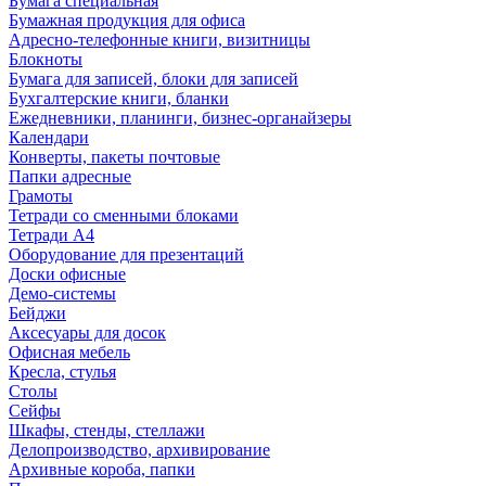
Бумага специальная
Бумажная продукция для офиса
Адресно-телефонные книги, визитницы
Блокноты
Бумага для записей, блоки для записей
Бухгалтерские книги, бланки
Ежедневники, планинги, бизнес-органайзеры
Календари
Конверты, пакеты почтовые
Папки адресные
Грамоты
Тетради со сменными блоками
Тетради А4
Оборудование для презентаций
Доски офисные
Демо-системы
Бейджи
Аксесуары для досок
Офисная мебель
Кресла, стулья
Столы
Сейфы
Шкафы, стенды, стеллажи
Делопроизводство, архивирование
Архивные короба, папки