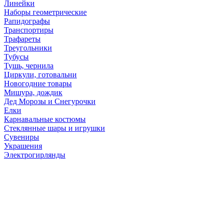
Линейки
Наборы геометрические
Рапидографы
Транспортиры
Трафареты
Треугольники
Тубусы
Тушь, чернила
Циркули, готовальни
Новогодние товары
Мишура, дождик
Дед Морозы и Снегурочки
Елки
Карнавальные костюмы
Стеклянные шары и игрушки
Сувениры
Украшения
Электрогирлянды