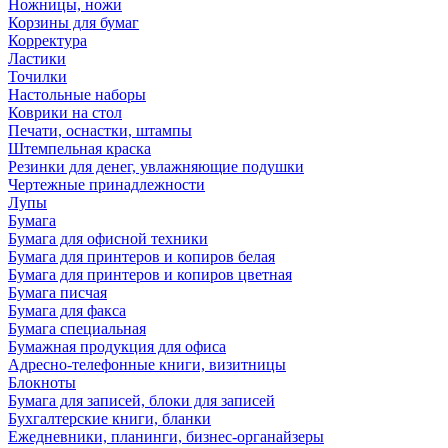
Ножницы, ножи
Корзины для бумаг
Корректура
Ластики
Точилки
Настольные наборы
Коврики на стол
Печати, оснастки, штампы
Штемпельная краска
Резинки для денег, увлажняющие подушки
Чертежные принадлежности
Лупы
Бумага
Бумага для офисной техники
Бумага для принтеров и копиров белая
Бумага для принтеров и копиров цветная
Бумага писчая
Бумага для факса
Бумага специальная
Бумажная продукция для офиса
Адресно-телефонные книги, визитницы
Блокноты
Бумага для записей, блоки для записей
Бухгалтерские книги, бланки
Ежедневники, планинги, бизнес-органайзеры