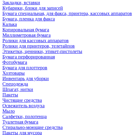
Закладки, вставки
Кубарики, блоки для записей
Бумага специальная, для факса, принтера, кассовых аппаратов
Бумага, пленка для факса
Калька
Копировальная бумага
Миллиметровая бумага
Ролики для кассовых аппаратов
Ролики для принтеров, телетайпов
Этикетки, ценники, этикет-пистолеты
Бумага перфорированная
Фотобумага
Бумага для плоттеров
Хозтовары
Инвентарь для уборки
Спецодежда
Шпагат, нитки
Пакеты
Чистящие средства
Освежитель воздуха
Мыло
Салфетки, полотенца
Туалетная бумага
Стирально-моющие средства
Пакеты для мусора