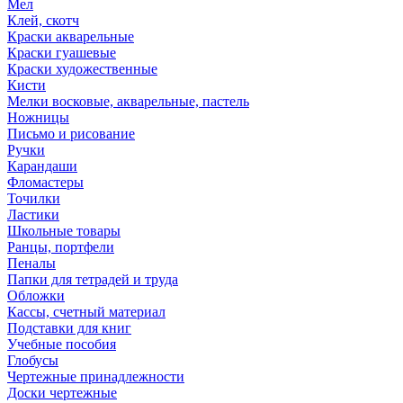
Мел
Клей, скотч
Краски акварельные
Краски гуашевые
Краски художественные
Кисти
Мелки восковые, акварельные, пастель
Ножницы
Письмо и рисование
Ручки
Карандаши
Фломастеры
Точилки
Ластики
Школьные товары
Ранцы, портфели
Пеналы
Папки для тетрадей и труда
Обложки
Кассы, счетный материал
Подставки для книг
Учебные пособия
Глобусы
Чертежные принадлежности
Доски чертежные