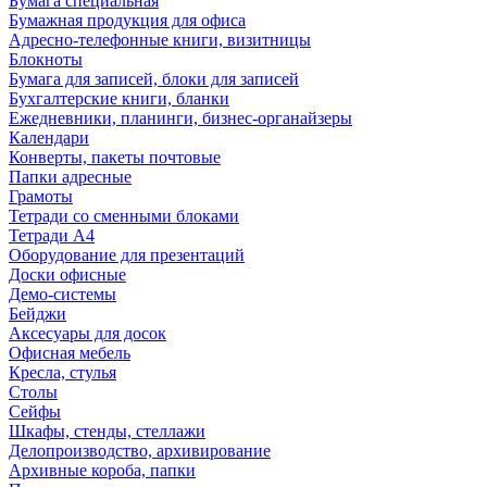
Бумага специальная
Бумажная продукция для офиса
Адресно-телефонные книги, визитницы
Блокноты
Бумага для записей, блоки для записей
Бухгалтерские книги, бланки
Ежедневники, планинги, бизнес-органайзеры
Календари
Конверты, пакеты почтовые
Папки адресные
Грамоты
Тетради со сменными блоками
Тетради А4
Оборудование для презентаций
Доски офисные
Демо-системы
Бейджи
Аксесуары для досок
Офисная мебель
Кресла, стулья
Столы
Сейфы
Шкафы, стенды, стеллажи
Делопроизводство, архивирование
Архивные короба, папки