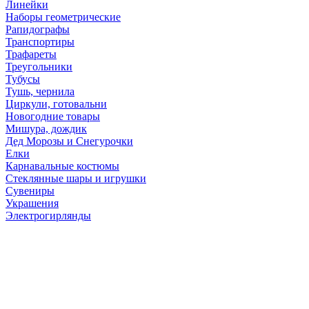
Линейки
Наборы геометрические
Рапидографы
Транспортиры
Трафареты
Треугольники
Тубусы
Тушь, чернила
Циркули, готовальни
Новогодние товары
Мишура, дождик
Дед Морозы и Снегурочки
Елки
Карнавальные костюмы
Стеклянные шары и игрушки
Сувениры
Украшения
Электрогирлянды