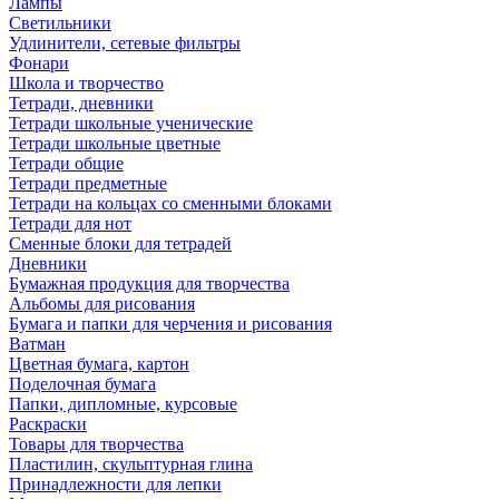
Лампы
Светильники
Удлинители, сетевые фильтры
Фонари
Школа и творчество
Тетради, дневники
Тетради школьные ученические
Тетради школьные цветные
Тетради общие
Тетради предметные
Тетради на кольцах со сменными блоками
Тетради для нот
Сменные блоки для тетрадей
Дневники
Бумажная продукция для творчества
Альбомы для рисования
Бумага и папки для черчения и рисования
Ватман
Цветная бумага, картон
Поделочная бумага
Папки, дипломные, курсовые
Раскраски
Товары для творчества
Пластилин, скульптурная глина
Принадлежности для лепки