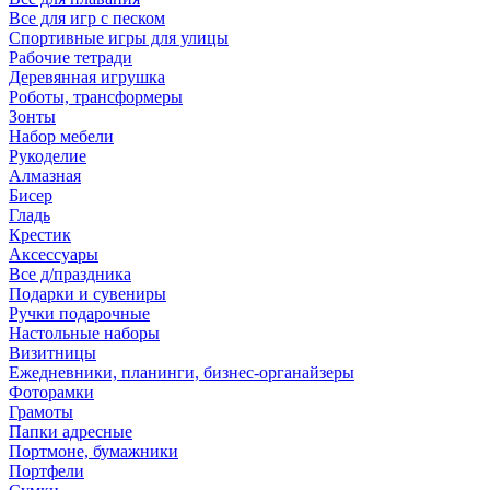
Все для игр с песком
Спортивные игры для улицы
Рабочие тетради
Деревянная игрушка
Роботы, трансформеры
Зонты
Набор мебели
Рукоделие
Алмазная
Бисер
Гладь
Крестик
Аксессуары
Все д/праздника
Подарки и сувениры
Ручки подарочные
Настольные наборы
Визитницы
Ежедневники, планинги, бизнес-органайзеры
Фоторамки
Грамоты
Папки адресные
Портмоне, бумажники
Портфели