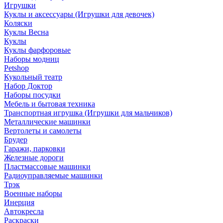
Игрушки
Куклы и аксессуары (Игрушки для девочек)
Коляски
Куклы Весна
Куклы
Куклы фарфоровые
Наборы модниц
Petshop
Кукольный театр
Набор Доктор
Наборы посудки
Мебель и бытовая техника
Транспортная игрушка (Игрушки для мальчиков)
Металлические машинки
Вертолеты и самолеты
Брудер
Гаражи, парковки
Железные дороги
Пластмассовые машинки
Радиоуправляемые машинки
Трэк
Военные наборы
Инерция
Автокресла
Раскраски