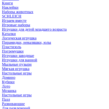
Книги
Наклейки
Наборы животных
SCHLEICH
Играем вместе
Игровые наборы
Игрушки для детей младшего возраста
Каталки
Логическая игрушка
Пирамидки, неваляшки, юлы
Пластизоль
Погремушки
Игрушки заводные
Игрушки для ванной
Мыльные пузыри
Мягкая игрушка
Настольные игры
Домино
Кубики
Лото
Мозаика
Настольные игры
Пазл
Развиваюшие
Для развлечений