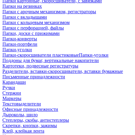
Папки картонные, скоросшиватели, с завязками
Папки на резинках
Папки с арочным механизмом, регистраторы
Папки с вкладышами
Папки с кольцевым механизмом
Папки с перфорацией, файлы
Папки, доски с прижимами
Папки-конверты
Папки-портфели
Папки-уголки
Папки-скоросшиватели пластиковыеПапки-уголки
Поддоны для бумаг, вертикальные накопители
Картотеки, подвесные регистратуры
Разделители, вставки-скоросшиватели, вставки бумажные
Письменные принадлежности
Карандаши
Ручки
Стержни
Маркеры
Текстовыделители
Офисные принадлежности
Дыроколы, шило
Степлеры, скобы, антистеплеры
Скрепки, кнопки, зажимы
Клей, клейкая лента