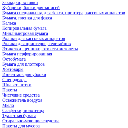
Закладки, вставки
Кубарики, блоки для записей
Бумага специальная, для факса, принтера, кассовых аппаратов
Бумага, пленка для факса
Калька
Копировальная бумага
Миллиметровая бумага
Ролики для кассовых аппаратов
Ролики для принтеров, телетайпов
Этикетки, ценники, этикет-пистолеты
Бумага перфорированная
Фотобумага
Бумага для плоттеров
Хозтовары
Инвентарь для уборки
Спецодежда
Шпагат, нитки
Пакеты
Чистящие средства
Освежитель воздуха
Мыло
Салфетки, полотенца
Туалетная бумага
Стирально-моющие средства
Пакеты для мусора