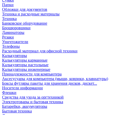
Сумки
Папки
Обложки для документов
Техника и расходные материалы
Техника
Банковское оборудование
Брошюровщики
Ламинаторы
Резаки
Уничтожители
Телефоны
Расходный материал для офисной техники
Калькуляторы
Калькуляторы карманные
Калькуляторы настольные
Калькуляторы инженерные
Принадлежности для компьютера
Аксесусуары для компьютера (мыши, коврики, клавиатуры)
Боксы футляры пакеты для хранения дисков, дискет...
Носители информации
Флешки
Средства для ухода за оргтехникой
Электротовары и бытовая техника
Батарейки, аккумуляторы
Бытовая техника