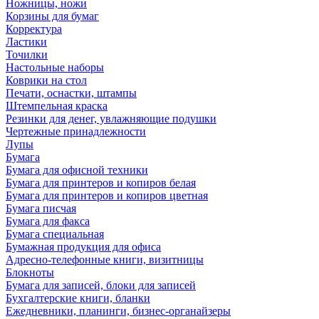
Ножницы, ножи
Корзины для бумаг
Корректура
Ластики
Точилки
Настольные наборы
Коврики на стол
Печати, оснастки, штампы
Штемпельная краска
Резинки для денег, увлажняющие подушки
Чертежные принадлежности
Лупы
Бумага
Бумага для офисной техники
Бумага для принтеров и копиров белая
Бумага для принтеров и копиров цветная
Бумага писчая
Бумага для факса
Бумага специальная
Бумажная продукция для офиса
Адресно-телефонные книги, визитницы
Блокноты
Бумага для записей, блоки для записей
Бухгалтерские книги, бланки
Ежедневники, планинги, бизнес-органайзеры