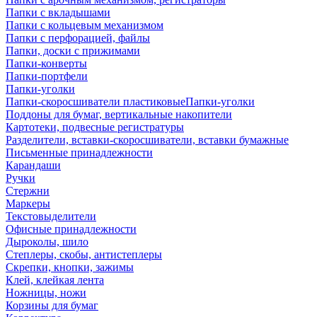
Папки с вкладышами
Папки с кольцевым механизмом
Папки с перфорацией, файлы
Папки, доски с прижимами
Папки-конверты
Папки-портфели
Папки-уголки
Папки-скоросшиватели пластиковыеПапки-уголки
Поддоны для бумаг, вертикальные накопители
Картотеки, подвесные регистратуры
Разделители, вставки-скоросшиватели, вставки бумажные
Письменные принадлежности
Карандаши
Ручки
Стержни
Маркеры
Текстовыделители
Офисные принадлежности
Дыроколы, шило
Степлеры, скобы, антистеплеры
Скрепки, кнопки, зажимы
Клей, клейкая лента
Ножницы, ножи
Корзины для бумаг