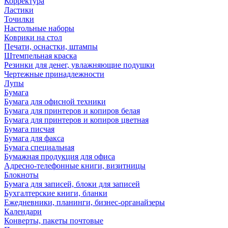
Корректура
Ластики
Точилки
Настольные наборы
Коврики на стол
Печати, оснастки, штампы
Штемпельная краска
Резинки для денег, увлажняющие подушки
Чертежные принадлежности
Лупы
Бумага
Бумага для офисной техники
Бумага для принтеров и копиров белая
Бумага для принтеров и копиров цветная
Бумага писчая
Бумага для факса
Бумага специальная
Бумажная продукция для офиса
Адресно-телефонные книги, визитницы
Блокноты
Бумага для записей, блоки для записей
Бухгалтерские книги, бланки
Ежедневники, планинги, бизнес-органайзеры
Календари
Конверты, пакеты почтовые