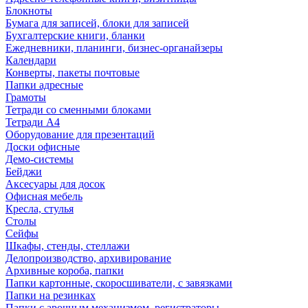
Блокноты
Бумага для записей, блоки для записей
Бухгалтерские книги, бланки
Ежедневники, планинги, бизнес-органайзеры
Календари
Конверты, пакеты почтовые
Папки адресные
Грамоты
Тетради со сменными блоками
Тетради А4
Оборудование для презентаций
Доски офисные
Демо-системы
Бейджи
Аксесуары для досок
Офисная мебель
Кресла, стулья
Столы
Сейфы
Шкафы, стенды, стеллажи
Делопроизводство, архивирование
Архивные короба, папки
Папки картонные, скоросшиватели, с завязками
Папки на резинках
Папки с арочным механизмом, регистраторы