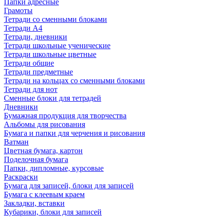
Папки адресные
Грамоты
Тетради со сменными блоками
Тетради А4
Тетради, дневники
Тетради школьные ученические
Тетради школьные цветные
Тетради общие
Тетради предметные
Тетради на кольцах со сменными блоками
Тетради для нот
Сменные блоки для тетрадей
Дневники
Бумажная продукция для творчества
Альбомы для рисования
Бумага и папки для черчения и рисования
Ватман
Цветная бумага, картон
Поделочная бумага
Папки, дипломные, курсовые
Раскраски
Бумага для записей, блоки для записей
Бумага с клеевым краем
Закладки, вставки
Кубарики, блоки для записей