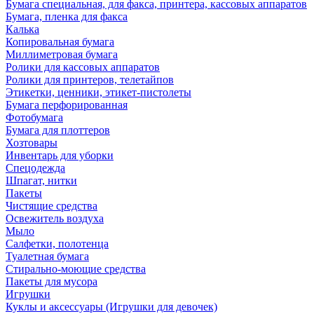
Бумага специальная, для факса, принтера, кассовых аппаратов
Бумага, пленка для факса
Калька
Копировальная бумага
Миллиметровая бумага
Ролики для кассовых аппаратов
Ролики для принтеров, телетайпов
Этикетки, ценники, этикет-пистолеты
Бумага перфорированная
Фотобумага
Бумага для плоттеров
Хозтовары
Инвентарь для уборки
Спецодежда
Шпагат, нитки
Пакеты
Чистящие средства
Освежитель воздуха
Мыло
Салфетки, полотенца
Туалетная бумага
Стирально-моющие средства
Пакеты для мусора
Игрушки
Куклы и аксессуары (Игрушки для девочек)