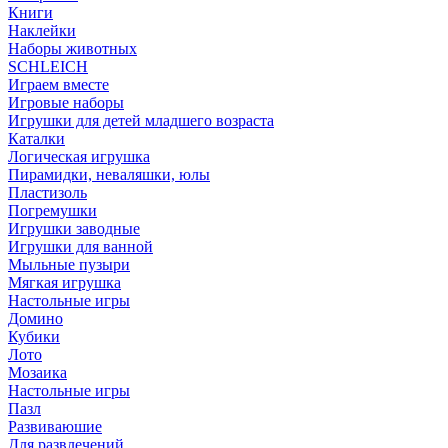
Книги
Наклейки
Наборы животных
SCHLEICH
Играем вместе
Игровые наборы
Игрушки для детей младшего возраста
Каталки
Логическая игрушка
Пирамидки, неваляшки, юлы
Пластизоль
Погремушки
Игрушки заводные
Игрушки для ванной
Мыльные пузыри
Мягкая игрушка
Настольные игры
Домино
Кубики
Лото
Мозаика
Настольные игры
Пазл
Развиваюшие
Для развлечений