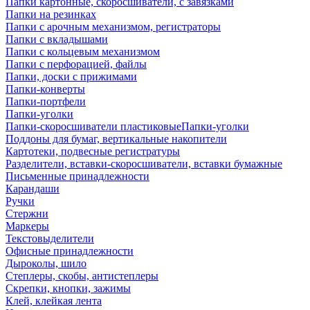
Папки картонные, скоросшиватели, с завязками
Папки на резинках
Папки с арочным механизмом, регистраторы
Папки с вкладышами
Папки с кольцевым механизмом
Папки с перфорацией, файлы
Папки, доски с прижимами
Папки-конверты
Папки-портфели
Папки-уголки
Папки-скоросшиватели пластиковыеПапки-уголки
Поддоны для бумаг, вертикальные накопители
Картотеки, подвесные регистратуры
Разделители, вставки-скоросшиватели, вставки бумажные
Письменные принадлежности
Карандаши
Ручки
Стержни
Маркеры
Текстовыделители
Офисные принадлежности
Дыроколы, шило
Степлеры, скобы, антистеплеры
Скрепки, кнопки, зажимы
Клей, клейкая лента