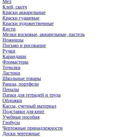
Мел
Клей, скотч
Краски акварельные
Краски гуашевые
Краски художественные
Кисти
Мелки восковые, акварельные, пастель
Ножницы
Письмо и рисование
Ручки
Карандаши
Фломастеры
Точилки
Ластики
Школьные товары
Ранцы, портфели
Пеналы
Папки для тетрадей и труда
Обложки
Кассы, счетный материал
Подставки для книг
Учебные пособия
Глобусы
Чертежные принадлежности
Доски чертежные