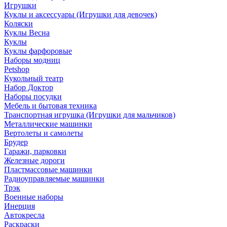
Игрушки
Куклы и аксессуары (Игрушки для девочек)
Коляски
Куклы Весна
Куклы
Куклы фарфоровые
Наборы модниц
Petshop
Кукольный театр
Набор Доктор
Наборы посудки
Мебель и бытовая техника
Транспортная игрушка (Игрушки для мальчиков)
Металлические машинки
Вертолеты и самолеты
Брудер
Гаражи, парковки
Железные дороги
Пластмассовые машинки
Радиоуправляемые машинки
Трэк
Военные наборы
Инерция
Автокресла
Раскраски