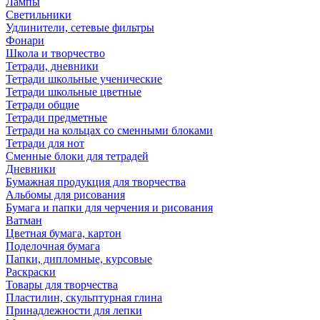
Лампы
Светильники
Удлинители, сетевые фильтры
Фонари
Школа и творчество
Тетради, дневники
Тетради школьные ученические
Тетради школьные цветные
Тетради общие
Тетради предметные
Тетради на кольцах со сменными блоками
Тетради для нот
Сменные блоки для тетрадей
Дневники
Бумажная продукция для творчества
Альбомы для рисования
Бумага и папки для черчения и рисования
Ватман
Цветная бумага, картон
Поделочная бумага
Папки, дипломные, курсовые
Раскраски
Товары для творчества
Пластилин, скульптурная глина
Принадлежности для лепки