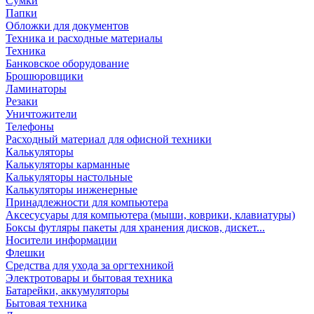
Сумки
Папки
Обложки для документов
Техника и расходные материалы
Техника
Банковское оборудование
Брошюровщики
Ламинаторы
Резаки
Уничтожители
Телефоны
Расходный материал для офисной техники
Калькуляторы
Калькуляторы карманные
Калькуляторы настольные
Калькуляторы инженерные
Принадлежности для компьютера
Аксесусуары для компьютера (мыши, коврики, клавиатуры)
Боксы футляры пакеты для хранения дисков, дискет...
Носители информации
Флешки
Средства для ухода за оргтехникой
Электротовары и бытовая техника
Батарейки, аккумуляторы
Бытовая техника