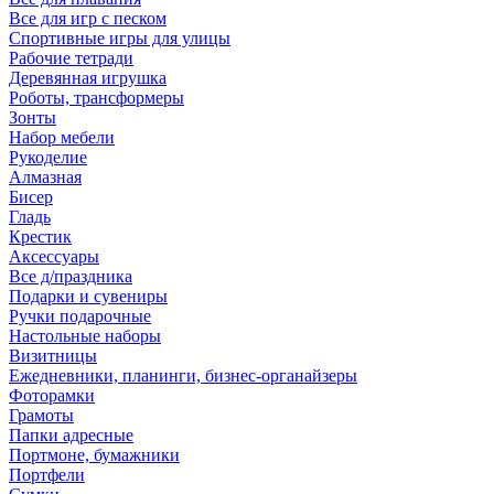
Все для игр с песком
Спортивные игры для улицы
Рабочие тетради
Деревянная игрушка
Роботы, трансформеры
Зонты
Набор мебели
Рукоделие
Алмазная
Бисер
Гладь
Крестик
Аксессуары
Все д/праздника
Подарки и сувениры
Ручки подарочные
Настольные наборы
Визитницы
Ежедневники, планинги, бизнес-органайзеры
Фоторамки
Грамоты
Папки адресные
Портмоне, бумажники
Портфели