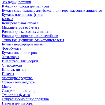
Закладки, вставки
Кубарики, блоки для записей
Бумага специальная, для факса, принтера, кассовых аппаратов
Бумага, пленка для факса
Калька
Копировальная бумага
Миллиметровая бумага
Ролики для кассовых аппаратов
Ролики для принтеров, телетайпов
Этикетки, ценники, этикет-пистолеты
Бумага перфорированная
Фотобумага
Бумага для плоттеров
Хозтовары
Инвентарь для уборки
Спецодежда
Шпагат, нитки
Пакеты
Чистящие средства
Освежитель воздуха
Мыло
Салфетки, полотенца
Туалетная бумага
Стирально-моющие средства
Пакеты для мусора