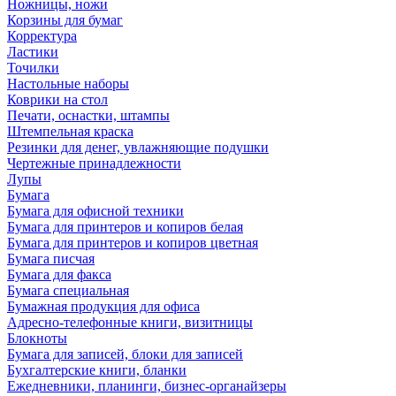
Ножницы, ножи
Корзины для бумаг
Корректура
Ластики
Точилки
Настольные наборы
Коврики на стол
Печати, оснастки, штампы
Штемпельная краска
Резинки для денег, увлажняющие подушки
Чертежные принадлежности
Лупы
Бумага
Бумага для офисной техники
Бумага для принтеров и копиров белая
Бумага для принтеров и копиров цветная
Бумага писчая
Бумага для факса
Бумага специальная
Бумажная продукция для офиса
Адресно-телефонные книги, визитницы
Блокноты
Бумага для записей, блоки для записей
Бухгалтерские книги, бланки
Ежедневники, планинги, бизнес-органайзеры