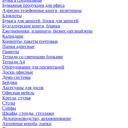
Бумага специальная
Бумажная продукция для офиса
Адресно-телефонные книги, визитницы
Блокноты
Бумага для записей, блоки для записей
Бухгалтерские книги, бланки
Ежедневники, планинги, бизнес-органайзеры
Календари
Конверты, пакеты почтовые
Папки адресные
Грамоты
Тетради со сменными блоками
Тетради А4
Оборудование для презентаций
Доски офисные
Демо-системы
Бейджи
Аксесуары для досок
Офисная мебель
Кресла, стулья
Столы
Сейфы
Шкафы, стенды, стеллажи
Делопроизводство, архивирование
Архивные короба, папки