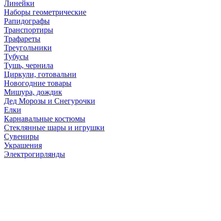
Линейки
Наборы геометрические
Рапидографы
Транспортиры
Трафареты
Треугольники
Тубусы
Тушь, чернила
Циркули, готовальни
Новогодние товары
Мишура, дождик
Дед Морозы и Снегурочки
Елки
Карнавальные костюмы
Стеклянные шары и игрушки
Сувениры
Украшения
Электрогирлянды