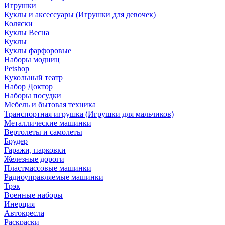
Игрушки
Куклы и аксессуары (Игрушки для девочек)
Коляски
Куклы Весна
Куклы
Куклы фарфоровые
Наборы модниц
Petshop
Кукольный театр
Набор Доктор
Наборы посудки
Мебель и бытовая техника
Транспортная игрушка (Игрушки для мальчиков)
Металлические машинки
Вертолеты и самолеты
Брудер
Гаражи, парковки
Железные дороги
Пластмассовые машинки
Радиоуправляемые машинки
Трэк
Военные наборы
Инерция
Автокресла
Раскраски