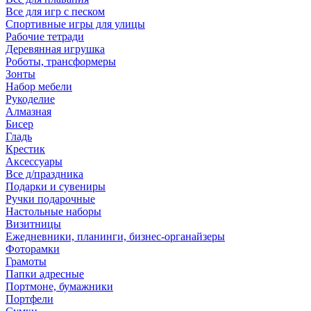
Все для игр с песком
Спортивные игры для улицы
Рабочие тетради
Деревянная игрушка
Роботы, трансформеры
Зонты
Набор мебели
Рукоделие
Алмазная
Бисер
Гладь
Крестик
Аксессуары
Все д/праздника
Подарки и сувениры
Ручки подарочные
Настольные наборы
Визитницы
Ежедневники, планинги, бизнес-органайзеры
Фоторамки
Грамоты
Папки адресные
Портмоне, бумажники
Портфели