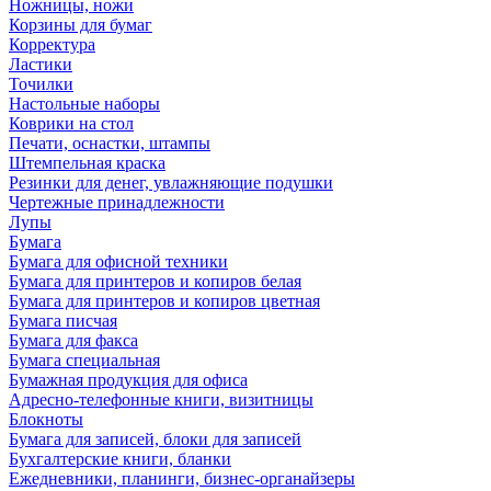
Ножницы, ножи
Корзины для бумаг
Корректура
Ластики
Точилки
Настольные наборы
Коврики на стол
Печати, оснастки, штампы
Штемпельная краска
Резинки для денег, увлажняющие подушки
Чертежные принадлежности
Лупы
Бумага
Бумага для офисной техники
Бумага для принтеров и копиров белая
Бумага для принтеров и копиров цветная
Бумага писчая
Бумага для факса
Бумага специальная
Бумажная продукция для офиса
Адресно-телефонные книги, визитницы
Блокноты
Бумага для записей, блоки для записей
Бухгалтерские книги, бланки
Ежедневники, планинги, бизнес-органайзеры