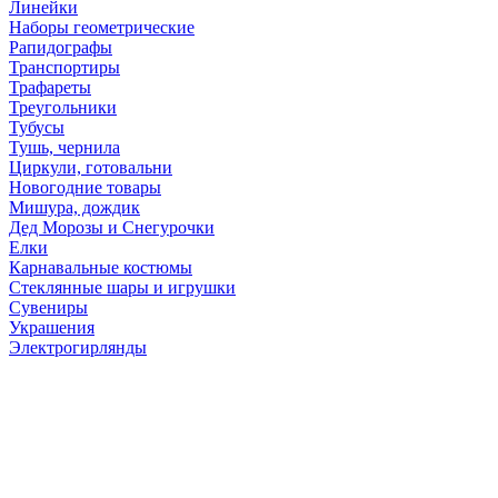
Линейки
Наборы геометрические
Рапидографы
Транспортиры
Трафареты
Треугольники
Тубусы
Тушь, чернила
Циркули, готовальни
Новогодние товары
Мишура, дождик
Дед Морозы и Снегурочки
Елки
Карнавальные костюмы
Стеклянные шары и игрушки
Сувениры
Украшения
Электрогирлянды