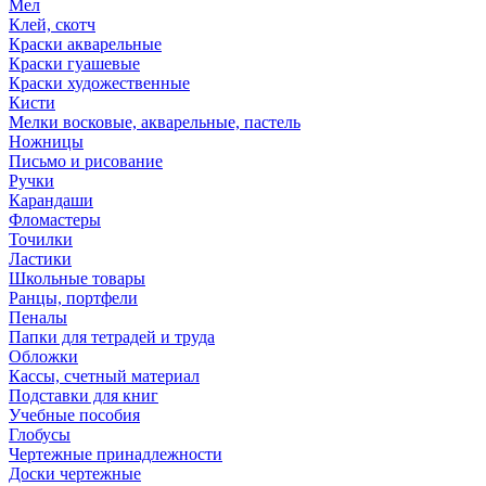
Мел
Клей, скотч
Краски акварельные
Краски гуашевые
Краски художественные
Кисти
Мелки восковые, акварельные, пастель
Ножницы
Письмо и рисование
Ручки
Карандаши
Фломастеры
Точилки
Ластики
Школьные товары
Ранцы, портфели
Пеналы
Папки для тетрадей и труда
Обложки
Кассы, счетный материал
Подставки для книг
Учебные пособия
Глобусы
Чертежные принадлежности
Доски чертежные