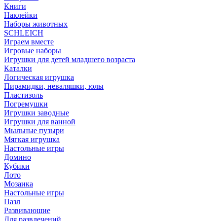
Книги
Наклейки
Наборы животных
SCHLEICH
Играем вместе
Игровые наборы
Игрушки для детей младшего возраста
Каталки
Логическая игрушка
Пирамидки, неваляшки, юлы
Пластизоль
Погремушки
Игрушки заводные
Игрушки для ванной
Мыльные пузыри
Мягкая игрушка
Настольные игры
Домино
Кубики
Лото
Мозаика
Настольные игры
Пазл
Развиваюшие
Для развлечений