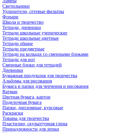
Лампы
Светильники
Удлинители, сетевые фильтры
Фонари
Школа и творчество
Тетради, дневники
Тетради школьные ученические
Тетради школьные цветные
Тетради общие
Тетради предметные
Тетради на кольцах со сменными блоками
Тетради для нот
Сменные блоки для тетрадей
Дневники
Бумажная продукция для творчества
Альбомы для рисования
Бумага и папки для черчения и рисования
Ватман
Цветная бумага, картон
Поделочная бумага
Папки, дипломные, курсовые
Раскраски
Товары для творчества
Пластилин, скульптурная глина
Принадлежности для лепки