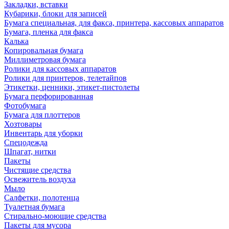
Закладки, вставки
Кубарики, блоки для записей
Бумага специальная, для факса, принтера, кассовых аппаратов
Бумага, пленка для факса
Калька
Копировальная бумага
Миллиметровая бумага
Ролики для кассовых аппаратов
Ролики для принтеров, телетайпов
Этикетки, ценники, этикет-пистолеты
Бумага перфорированная
Фотобумага
Бумага для плоттеров
Хозтовары
Инвентарь для уборки
Спецодежда
Шпагат, нитки
Пакеты
Чистящие средства
Освежитель воздуха
Мыло
Салфетки, полотенца
Туалетная бумага
Стирально-моющие средства
Пакеты для мусора