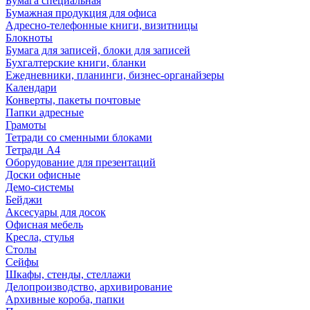
Бумага специальная
Бумажная продукция для офиса
Адресно-телефонные книги, визитницы
Блокноты
Бумага для записей, блоки для записей
Бухгалтерские книги, бланки
Ежедневники, планинги, бизнес-органайзеры
Календари
Конверты, пакеты почтовые
Папки адресные
Грамоты
Тетради со сменными блоками
Тетради А4
Оборудование для презентаций
Доски офисные
Демо-системы
Бейджи
Аксесуары для досок
Офисная мебель
Кресла, стулья
Столы
Сейфы
Шкафы, стенды, стеллажи
Делопроизводство, архивирование
Архивные короба, папки