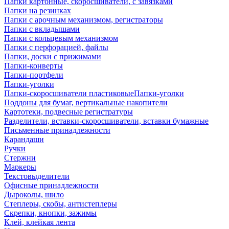
Папки картонные, скоросшиватели, с завязками
Папки на резинках
Папки с арочным механизмом, регистраторы
Папки с вкладышами
Папки с кольцевым механизмом
Папки с перфорацией, файлы
Папки, доски с прижимами
Папки-конверты
Папки-портфели
Папки-уголки
Папки-скоросшиватели пластиковыеПапки-уголки
Поддоны для бумаг, вертикальные накопители
Картотеки, подвесные регистратуры
Разделители, вставки-скоросшиватели, вставки бумажные
Письменные принадлежности
Карандаши
Ручки
Стержни
Маркеры
Текстовыделители
Офисные принадлежности
Дыроколы, шило
Степлеры, скобы, антистеплеры
Скрепки, кнопки, зажимы
Клей, клейкая лента