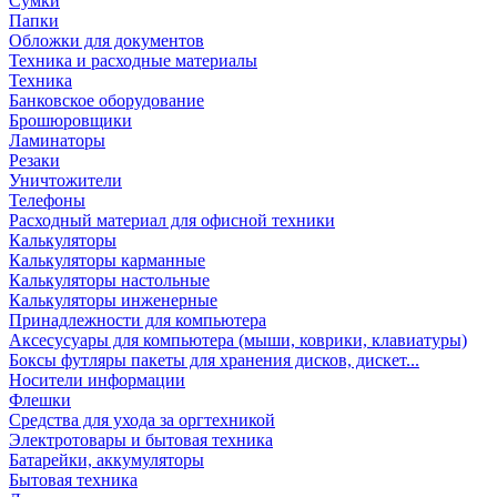
Сумки
Папки
Обложки для документов
Техника и расходные материалы
Техника
Банковское оборудование
Брошюровщики
Ламинаторы
Резаки
Уничтожители
Телефоны
Расходный материал для офисной техники
Калькуляторы
Калькуляторы карманные
Калькуляторы настольные
Калькуляторы инженерные
Принадлежности для компьютера
Аксесусуары для компьютера (мыши, коврики, клавиатуры)
Боксы футляры пакеты для хранения дисков, дискет...
Носители информации
Флешки
Средства для ухода за оргтехникой
Электротовары и бытовая техника
Батарейки, аккумуляторы
Бытовая техника