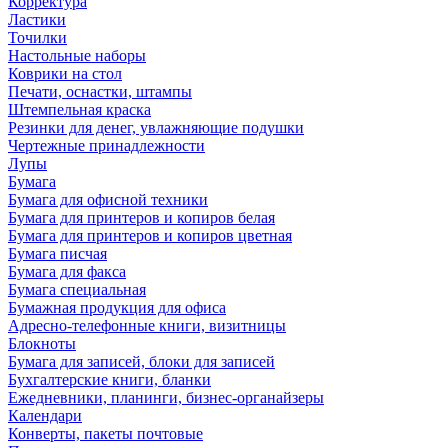
Корректура
Ластики
Точилки
Настольные наборы
Коврики на стол
Печати, оснастки, штампы
Штемпельная краска
Резинки для денег, увлажняющие подушки
Чертежные принадлежности
Лупы
Бумага
Бумага для офисной техники
Бумага для принтеров и копиров белая
Бумага для принтеров и копиров цветная
Бумага писчая
Бумага для факса
Бумага специальная
Бумажная продукция для офиса
Адресно-телефонные книги, визитницы
Блокноты
Бумага для записей, блоки для записей
Бухгалтерские книги, бланки
Ежедневники, планинги, бизнес-органайзеры
Календари
Конверты, пакеты почтовые