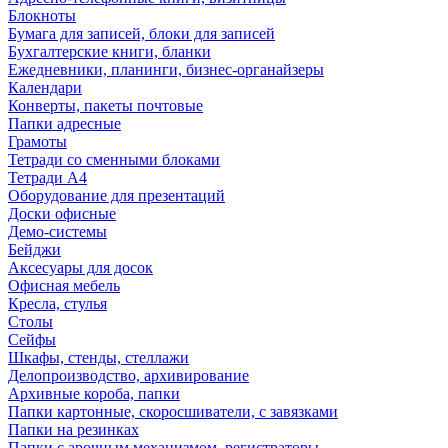
Блокноты
Бумага для записей, блоки для записей
Бухгалтерские книги, бланки
Ежедневники, планинги, бизнес-органайзеры
Календари
Конверты, пакеты почтовые
Папки адресные
Грамоты
Тетради со сменными блоками
Тетради А4
Оборудование для презентаций
Доски офисные
Демо-системы
Бейджи
Аксесуары для досок
Офисная мебель
Кресла, стулья
Столы
Сейфы
Шкафы, стенды, стеллажи
Делопроизводство, архивирование
Архивные короба, папки
Папки картонные, скоросшиватели, с завязками
Папки на резинках
Папки с арочным механизмом, регистраторы