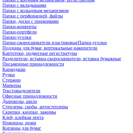
Папки с вкладышами
Папки с кольцевым механизмом
Папки с перфорацией, файлы
Папки, доски с прижимами
Папки-конверты
Папки-портфели
Папки-уголки
Папки-скоросшиватели пластиковыеПапки-уголки
Поддоны для бумаг, вертикальные накопители
Картотеки, подвесные регистратуры
Разделители, вставки-скоросшиватели, вставки бумажные
Письменные принадлежности
Карандаши
Ручки
Стержни
Маркеры
Текстовыделители
Офисные принадлежности
Дыроколы, шило
Степлеры, скобы, антистеплеры
Скрепки, кнопки, зажимы
Клей, клейкая лента
Ножницы, ножи
Корзины для бумаг