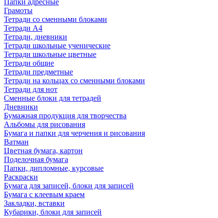
Папки адресные
Грамоты
Тетради со сменными блоками
Тетради А4
Тетради, дневники
Тетради школьные ученические
Тетради школьные цветные
Тетради общие
Тетради предметные
Тетради на кольцах со сменными блоками
Тетради для нот
Сменные блоки для тетрадей
Дневники
Бумажная продукция для творчества
Альбомы для рисования
Бумага и папки для черчения и рисования
Ватман
Цветная бумага, картон
Поделочная бумага
Папки, дипломные, курсовые
Раскраски
Бумага для записей, блоки для записей
Бумага с клеевым краем
Закладки, вставки
Кубарики, блоки для записей