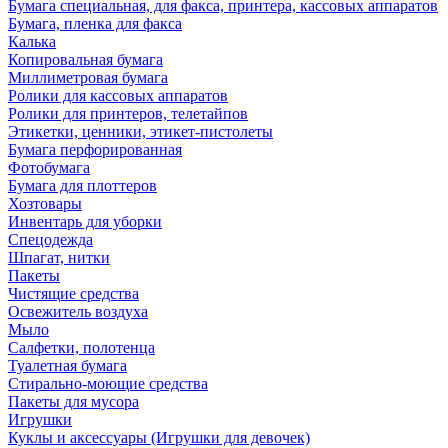
Бумага специальная, для факса, принтера, кассовых аппаратов
Бумага, пленка для факса
Калька
Копировальная бумага
Миллиметровая бумага
Ролики для кассовых аппаратов
Ролики для принтеров, телетайпов
Этикетки, ценники, этикет-пистолеты
Бумага перфорированная
Фотобумага
Бумага для плоттеров
Хозтовары
Инвентарь для уборки
Спецодежда
Шпагат, нитки
Пакеты
Чистящие средства
Освежитель воздуха
Мыло
Салфетки, полотенца
Туалетная бумага
Стирально-моющие средства
Пакеты для мусора
Игрушки
Куклы и аксессуары (Игрушки для девочек)