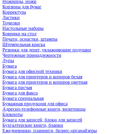
Ножницы, ножи
Корзины для бумаг
Корректура
Ластики
Точилки
Настольные наборы
Коврики на стол
Печати, оснастки, штампы
Штемпельная краска
Резинки для денег, увлажняющие подушки
Чертежные принадлежности
Лупы
Бумага
Бумага для офисной техники
Бумага для принтеров и копиров белая
Бумага для принтеров и копиров цветная
Бумага писчая
Бумага для факса
Бумага специальная
Бумажная продукция для офиса
Адресно-телефонные книги, визитницы
Блокноты
Бумага для записей, блоки для записей
Бухгалтерские книги, бланки
Ежедневники, планинги, бизнес-органайзеры