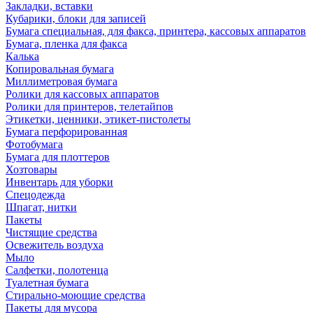
Закладки, вставки
Кубарики, блоки для записей
Бумага специальная, для факса, принтера, кассовых аппаратов
Бумага, пленка для факса
Калька
Копировальная бумага
Миллиметровая бумага
Ролики для кассовых аппаратов
Ролики для принтеров, телетайпов
Этикетки, ценники, этикет-пистолеты
Бумага перфорированная
Фотобумага
Бумага для плоттеров
Хозтовары
Инвентарь для уборки
Спецодежда
Шпагат, нитки
Пакеты
Чистящие средства
Освежитель воздуха
Мыло
Салфетки, полотенца
Туалетная бумага
Стирально-моющие средства
Пакеты для мусора