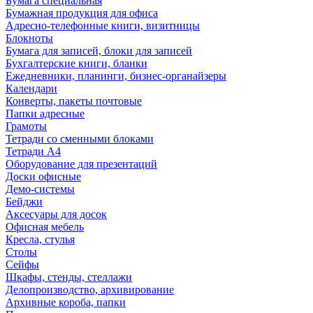
Бумага специальная
Бумажная продукция для офиса
Адресно-телефонные книги, визитницы
Блокноты
Бумага для записей, блоки для записей
Бухгалтерские книги, бланки
Ежедневники, планинги, бизнес-органайзеры
Календари
Конверты, пакеты почтовые
Папки адресные
Грамоты
Тетради со сменными блоками
Тетради А4
Оборудование для презентаций
Доски офисные
Демо-системы
Бейджи
Аксесуары для досок
Офисная мебель
Кресла, стулья
Столы
Сейфы
Шкафы, стенды, стеллажи
Делопроизводство, архивирование
Архивные короба, папки