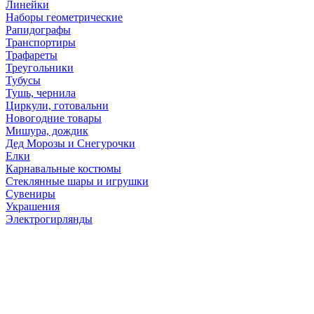
Линейки
Наборы геометрические
Рапидографы
Транспортиры
Трафареты
Треугольники
Тубусы
Тушь, чернила
Циркули, готовальни
Новогодние товары
Мишура, дождик
Дед Морозы и Снегурочки
Елки
Карнавальные костюмы
Стеклянные шары и игрушки
Сувениры
Украшения
Электрогирлянды