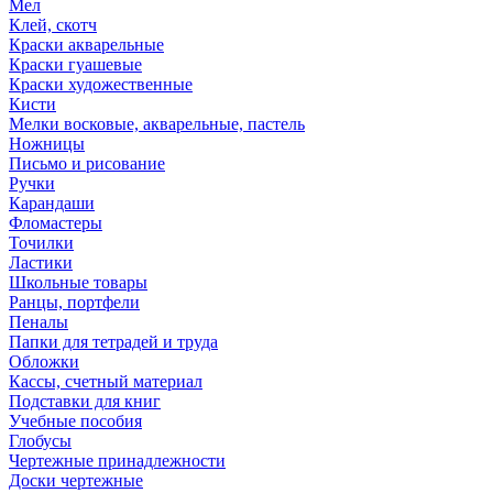
Мел
Клей, скотч
Краски акварельные
Краски гуашевые
Краски художественные
Кисти
Мелки восковые, акварельные, пастель
Ножницы
Письмо и рисование
Ручки
Карандаши
Фломастеры
Точилки
Ластики
Школьные товары
Ранцы, портфели
Пеналы
Папки для тетрадей и труда
Обложки
Кассы, счетный материал
Подставки для книг
Учебные пособия
Глобусы
Чертежные принадлежности
Доски чертежные