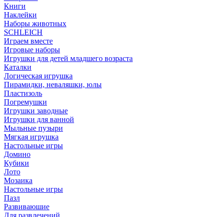
Книги
Наклейки
Наборы животных
SCHLEICH
Играем вместе
Игровые наборы
Игрушки для детей младшего возраста
Каталки
Логическая игрушка
Пирамидки, неваляшки, юлы
Пластизоль
Погремушки
Игрушки заводные
Игрушки для ванной
Мыльные пузыри
Мягкая игрушка
Настольные игры
Домино
Кубики
Лото
Мозаика
Настольные игры
Пазл
Развиваюшие
Для развлечений