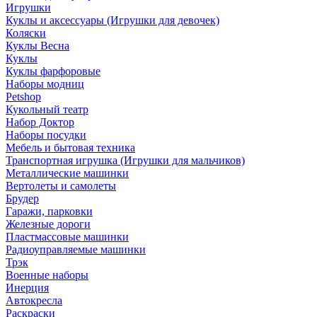
Игрушки
Куклы и аксессуары (Игрушки для девочек)
Коляски
Куклы Весна
Куклы
Куклы фарфоровые
Наборы модниц
Petshop
Кукольный театр
Набор Доктор
Наборы посудки
Мебель и бытовая техника
Транспортная игрушка (Игрушки для мальчиков)
Металлические машинки
Вертолеты и самолеты
Брудер
Гаражи, парковки
Железные дороги
Пластмассовые машинки
Радиоуправляемые машинки
Трэк
Военные наборы
Инерция
Автокресла
Раскраски