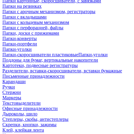
Папки картонные, скоросшиватели, с завязками
Папки на резинках
Папки с арочным механизмом, регистраторы
Папки с вкладышами
Папки с кольцевым механизмом
Папки с перфорацией, файлы
Папки, доски с прижимами
Папки-конверты
Папки-портфели
Папки-уголки
Папки-скоросшиватели пластиковыеПапки-уголки
Поддоны для бумаг, вертикальные накопители
Картотеки, подвесные регистратуры
Разделители, вставки-скоросшиватели, вставки бумажные
Письменные принадлежности
Карандаши
Ручки
Стержни
Маркеры
Текстовыделители
Офисные принадлежности
Дыроколы, шило
Степлеры, скобы, антистеплеры
Скрепки, кнопки, зажимы
Клей, клейкая лента