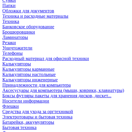
Сумки
Папки
Обложки для документов
Техника и расходные материалы
Техника
Банковское оборудование
Брошюровщики
Ламинаторы
Резаки
Уничтожители
Телефоны
Расходный материал для офисной техники
Калькуляторы
Калькуляторы карманные
Калькуляторы настольные
Калькуляторы инженерные
Принадлежности для компьютера
Аксесусуары для компьютера (мыши, коврики, клавиатуры)
Боксы футляры пакеты для хранения дисков, дискет...
Носители информации
Флешки
Средства для ухода за оргтехникой
Электротовары и бытовая техника
Батарейки, аккумуляторы
Бытовая техника