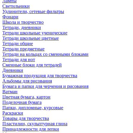
Лампы
Светильники
Удлинители, сетевые фильтры
Фонари
Школа и творчество
Тетради, дневники
Тетради школьные ученические
Тетради школьные цветные
Тетради общие
Тетради предметные
Тетради на кольцах со сменными блоками
Тетради для нот
Сменные блоки для тетрадей
Дневники
Бумажная продукция для творчества
Альбомы для рисования
Бумага и папки для черчения и рисования
Ватман
Цветная бумага, картон
Поделочная бумага
Папки, дипломные, курсовые
Раскраски
Товары для творчества
Пластилин, скульптурная глина
Принадлежности для лепки