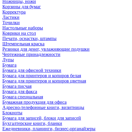
Ножницы, ножи
Корзины для бумаг
Корректура
Ластики
Точилки
Настольные наборы
Коврики на стол
Печати, оснастки, штампы
Штемпельная краска
Резинки для денег, увлажняющие подушки
Чертежные принадлежности
Лупы
Бумага
Бумага для офисной техники
Бумага для принтеров и копиров белая
Бумага для принтеров и копиров цветная
Бумага писчая
Бумага для факса
Бумага специальная
Бумажная продукция для офиса
Адресно-телефонные книги, визитницы
Блокноты
Бумага для записей, блоки для записей
Бухгалтерские книги, бланки
Ежедневники, планинги, бизнес-органайзеры