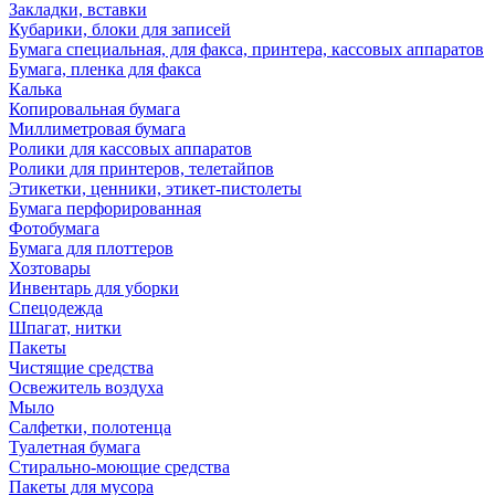
Закладки, вставки
Кубарики, блоки для записей
Бумага специальная, для факса, принтера, кассовых аппаратов
Бумага, пленка для факса
Калька
Копировальная бумага
Миллиметровая бумага
Ролики для кассовых аппаратов
Ролики для принтеров, телетайпов
Этикетки, ценники, этикет-пистолеты
Бумага перфорированная
Фотобумага
Бумага для плоттеров
Хозтовары
Инвентарь для уборки
Спецодежда
Шпагат, нитки
Пакеты
Чистящие средства
Освежитель воздуха
Мыло
Салфетки, полотенца
Туалетная бумага
Стирально-моющие средства
Пакеты для мусора