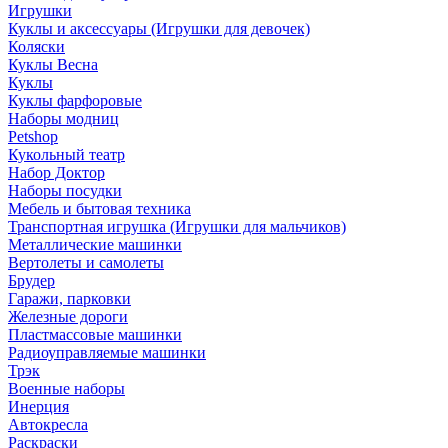
Игрушки
Куклы и аксессуары (Игрушки для девочек)
Коляски
Куклы Весна
Куклы
Куклы фарфоровые
Наборы модниц
Petshop
Кукольный театр
Набор Доктор
Наборы посудки
Мебель и бытовая техника
Транспортная игрушка (Игрушки для мальчиков)
Металлические машинки
Вертолеты и самолеты
Брудер
Гаражи, парковки
Железные дороги
Пластмассовые машинки
Радиоуправляемые машинки
Трэк
Военные наборы
Инерция
Автокресла
Раскраски