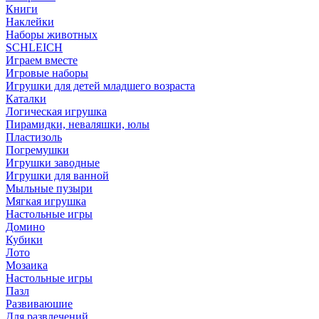
Книги
Наклейки
Наборы животных
SCHLEICH
Играем вместе
Игровые наборы
Игрушки для детей младшего возраста
Каталки
Логическая игрушка
Пирамидки, неваляшки, юлы
Пластизоль
Погремушки
Игрушки заводные
Игрушки для ванной
Мыльные пузыри
Мягкая игрушка
Настольные игры
Домино
Кубики
Лото
Мозаика
Настольные игры
Пазл
Развиваюшие
Для развлечений