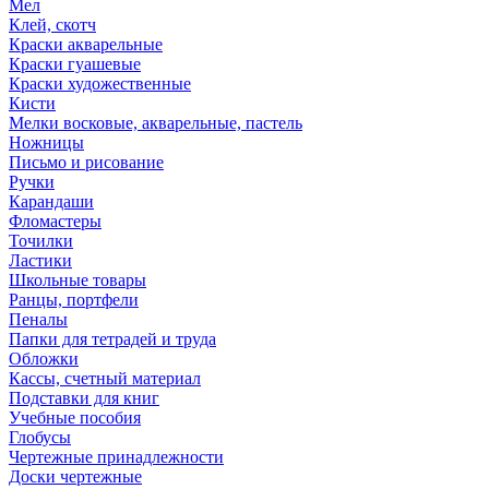
Мел
Клей, скотч
Краски акварельные
Краски гуашевые
Краски художественные
Кисти
Мелки восковые, акварельные, пастель
Ножницы
Письмо и рисование
Ручки
Карандаши
Фломастеры
Точилки
Ластики
Школьные товары
Ранцы, портфели
Пеналы
Папки для тетрадей и труда
Обложки
Кассы, счетный материал
Подставки для книг
Учебные пособия
Глобусы
Чертежные принадлежности
Доски чертежные