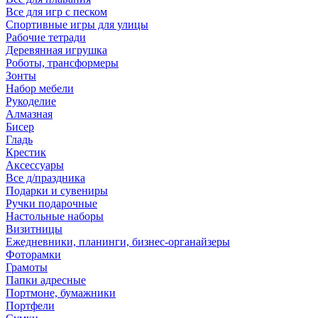
Все для игр с песком
Спортивные игры для улицы
Рабочие тетради
Деревянная игрушка
Роботы, трансформеры
Зонты
Набор мебели
Рукоделие
Алмазная
Бисер
Гладь
Крестик
Аксессуары
Все д/праздника
Подарки и сувениры
Ручки подарочные
Настольные наборы
Визитницы
Ежедневники, планинги, бизнес-органайзеры
Фоторамки
Грамоты
Папки адресные
Портмоне, бумажники
Портфели