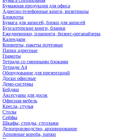
Бумага специальная
Бумажная продукция для офиса
Адресно-телефонные книги, визитницы
Блокноты
Бумага для записей, блоки для записей
Бухгалтерские книги, бланки
Ежедневники, планинги, бизнес-органайзеры
Календари
Конверты, пакеты почтовые
Папки адресные
Грамоты
Тетради со сменными блоками
Тетради А4
Оборудование для презентаций
Доски офисные
Демо-системы
Бейджи
Аксесуары для досок
Офисная мебель
Кресла, стулья
Столы
Сейфы
Шкафы, стенды, стеллажи
Делопроизводство, архивирование
Архивные короба, папки