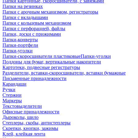
Папки картонные, скоросшиватели, с завязками
Папки на резинках
Папки с арочным механизмом, регистраторы
Папки с вкладышами
Папки с кольцевым механизмом
Папки с перфорацией, файлы
Папки, доски с прижимами
Папки-конверты
Папки-портфели
Папки-уголки
Папки-скоросшиватели пластиковыеПапки-уголки
Поддоны для бумаг, вертикальные накопители
Картотеки, подвесные регистратуры
Разделители, вставки-скоросшиватели, вставки бумажные
Письменные принадлежности
Карандаши
Ручки
Стержни
Маркеры
Текстовыделители
Офисные принадлежности
Дыроколы, шило
Степлеры, скобы, антистеплеры
Скрепки, кнопки, зажимы
Клей, клейкая лента