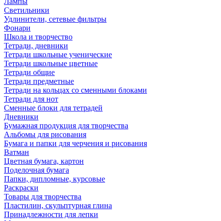
Лампы
Светильники
Удлинители, сетевые фильтры
Фонари
Школа и творчество
Тетради, дневники
Тетради школьные ученические
Тетради школьные цветные
Тетради общие
Тетради предметные
Тетради на кольцах со сменными блоками
Тетради для нот
Сменные блоки для тетрадей
Дневники
Бумажная продукция для творчества
Альбомы для рисования
Бумага и папки для черчения и рисования
Ватман
Цветная бумага, картон
Поделочная бумага
Папки, дипломные, курсовые
Раскраски
Товары для творчества
Пластилин, скульптурная глина
Принадлежности для лепки