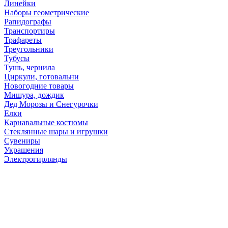
Линейки
Наборы геометрические
Рапидографы
Транспортиры
Трафареты
Треугольники
Тубусы
Тушь, чернила
Циркули, готовальни
Новогодние товары
Мишура, дождик
Дед Морозы и Снегурочки
Елки
Карнавальные костюмы
Стеклянные шары и игрушки
Сувениры
Украшения
Электрогирлянды