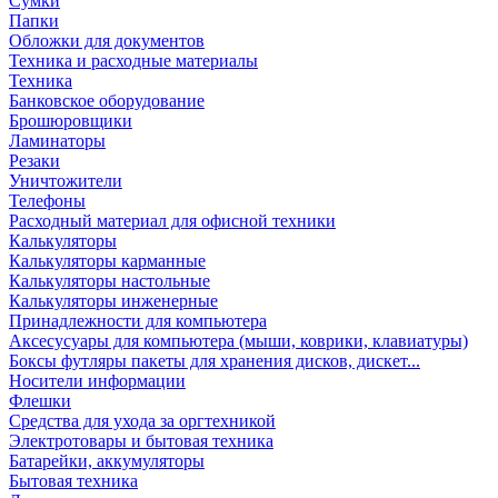
Сумки
Папки
Обложки для документов
Техника и расходные материалы
Техника
Банковское оборудование
Брошюровщики
Ламинаторы
Резаки
Уничтожители
Телефоны
Расходный материал для офисной техники
Калькуляторы
Калькуляторы карманные
Калькуляторы настольные
Калькуляторы инженерные
Принадлежности для компьютера
Аксесусуары для компьютера (мыши, коврики, клавиатуры)
Боксы футляры пакеты для хранения дисков, дискет...
Носители информации
Флешки
Средства для ухода за оргтехникой
Электротовары и бытовая техника
Батарейки, аккумуляторы
Бытовая техника