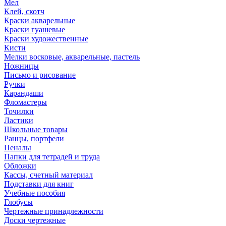
Мел
Клей, скотч
Краски акварельные
Краски гуашевые
Краски художественные
Кисти
Мелки восковые, акварельные, пастель
Ножницы
Письмо и рисование
Ручки
Карандаши
Фломастеры
Точилки
Ластики
Школьные товары
Ранцы, портфели
Пеналы
Папки для тетрадей и труда
Обложки
Кассы, счетный материал
Подставки для книг
Учебные пособия
Глобусы
Чертежные принадлежности
Доски чертежные