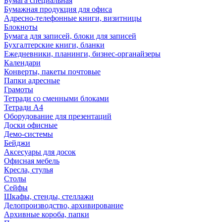
Бумага специальная
Бумажная продукция для офиса
Адресно-телефонные книги, визитницы
Блокноты
Бумага для записей, блоки для записей
Бухгалтерские книги, бланки
Ежедневники, планинги, бизнес-органайзеры
Календари
Конверты, пакеты почтовые
Папки адресные
Грамоты
Тетради со сменными блоками
Тетради А4
Оборудование для презентаций
Доски офисные
Демо-системы
Бейджи
Аксесуары для досок
Офисная мебель
Кресла, стулья
Столы
Сейфы
Шкафы, стенды, стеллажи
Делопроизводство, архивирование
Архивные короба, папки