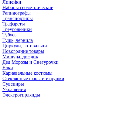
Линейки
Наборы геометрические
Рапидографы
Транспортиры
Трафареты
Треугольники
Тубусы
Тушь, чернила
Циркули, готовальни
Новогодние товары
Мишура, дождик
Дед Морозы и Снегурочки
Елки
Карнавальные костюмы
Стеклянные шары и игрушки
Сувениры
Украшения
Электрогирлянды