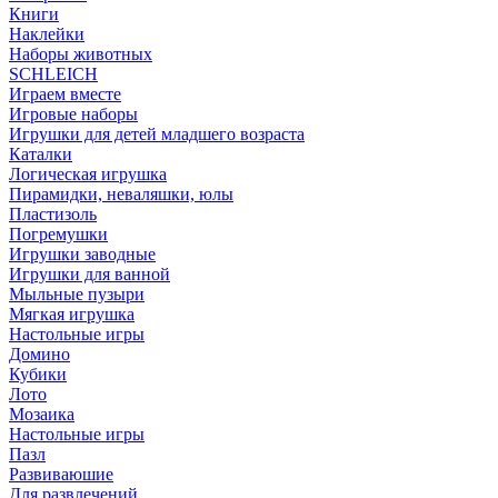
Книги
Наклейки
Наборы животных
SCHLEICH
Играем вместе
Игровые наборы
Игрушки для детей младшего возраста
Каталки
Логическая игрушка
Пирамидки, неваляшки, юлы
Пластизоль
Погремушки
Игрушки заводные
Игрушки для ванной
Мыльные пузыри
Мягкая игрушка
Настольные игры
Домино
Кубики
Лото
Мозаика
Настольные игры
Пазл
Развиваюшие
Для развлечений