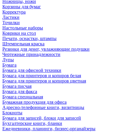
Ножницы, ножи
Корзины для бумаг
Корректура
Ластики
Точилки
Настольные наборы
Коврики на стол
Печати, оснастки, штампы
Штемпельная краска
Резинки для денег, увлажняющие подушки
Чертежные принадлежности
Лупы
Бумага
Бумага для офисной техники
Бумага для принтеров и копиров белая
Бумага для принтеров и копиров цветная
Бумага писчая
Бумага для факса
Бумага специальная
Бумажная продукция для офиса
Адресно-телефонные книги, визитницы
Блокноты
Бумага для записей, блоки для записей
Бухгалтерские книги, бланки
Ежедневники, планинги, бизнес-органайзеры