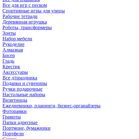
Все для игр с песком
Спортивные игры для улицы
Рабочие тетради
Деревянная игрушка
Роботы, трансформеры
Зонты
Набор мебели
Рукоделие
Алмазная
Бисер
Гладь
Крестик
Аксессуары
Все д/праздника
Подарки и сувениры
Ручки подарочные
Настольные наборы
Визитницы
Ежедневники, планинги, бизнес-органайзеры
Фоторамки
Грамоты
Папки адресные
Портмоне, бумажники
Портфели