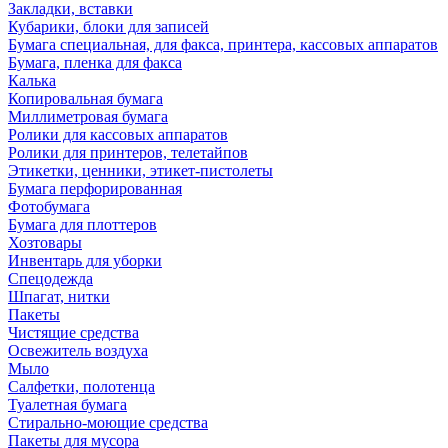
Закладки, вставки
Кубарики, блоки для записей
Бумага специальная, для факса, принтера, кассовых аппаратов
Бумага, пленка для факса
Калька
Копировальная бумага
Миллиметровая бумага
Ролики для кассовых аппаратов
Ролики для принтеров, телетайпов
Этикетки, ценники, этикет-пистолеты
Бумага перфорированная
Фотобумага
Бумага для плоттеров
Хозтовары
Инвентарь для уборки
Спецодежда
Шпагат, нитки
Пакеты
Чистящие средства
Освежитель воздуха
Мыло
Салфетки, полотенца
Туалетная бумага
Стирально-моющие средства
Пакеты для мусора