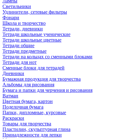
Лампы
Светильники
Удлинители, сетевые фильтры
Фонари
Школа и творчество
Тетради, дневники
Тетради школьные ученические
Тетради школьные цветные
Тетради общие
Тетради предметные
Тетради на кольцах со сменными блоками
Тетради для нот
Сменные блоки для тетрадей
Дневники
Бумажная продукция для творчества
Альбомы для рисования
Бумага и папки для черчения и рисования
Ватман
Цветная бумага, картон
Поделочная бумага
Папки, дипломные, курсовые
Раскраски
Товары для творчества
Пластилин, скульптурная глина
Принадлежности для лепки