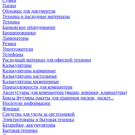
Сумки
Папки
Обложки для документов
Техника и расходные материалы
Техника
Банковское оборудование
Брошюровщики
Ламинаторы
Резаки
Уничтожители
Телефоны
Расходный материал для офисной техники
Калькуляторы
Калькуляторы карманные
Калькуляторы настольные
Калькуляторы инженерные
Принадлежности для компьютера
Аксесусуары для компьютера (мыши, коврики, клавиатуры)
Боксы футляры пакеты для хранения дисков, дискет...
Носители информации
Флешки
Средства для ухода за оргтехникой
Электротовары и бытовая техника
Батарейки, аккумуляторы
Бытовая техника