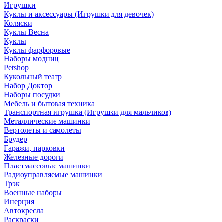
Игрушки
Куклы и аксессуары (Игрушки для девочек)
Коляски
Куклы Весна
Куклы
Куклы фарфоровые
Наборы модниц
Petshop
Кукольный театр
Набор Доктор
Наборы посудки
Мебель и бытовая техника
Транспортная игрушка (Игрушки для мальчиков)
Металлические машинки
Вертолеты и самолеты
Брудер
Гаражи, парковки
Железные дороги
Пластмассовые машинки
Радиоуправляемые машинки
Трэк
Военные наборы
Инерция
Автокресла
Раскраски