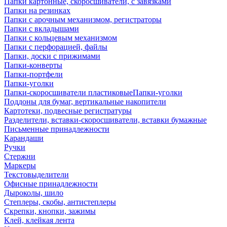
Папки картонные, скоросшиватели, с завязками
Папки на резинках
Папки с арочным механизмом, регистраторы
Папки с вкладышами
Папки с кольцевым механизмом
Папки с перфорацией, файлы
Папки, доски с прижимами
Папки-конверты
Папки-портфели
Папки-уголки
Папки-скоросшиватели пластиковыеПапки-уголки
Поддоны для бумаг, вертикальные накопители
Картотеки, подвесные регистратуры
Разделители, вставки-скоросшиватели, вставки бумажные
Письменные принадлежности
Карандаши
Ручки
Стержни
Маркеры
Текстовыделители
Офисные принадлежности
Дыроколы, шило
Степлеры, скобы, антистеплеры
Скрепки, кнопки, зажимы
Клей, клейкая лента