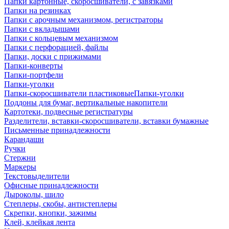
Папки картонные, скоросшиватели, с завязками
Папки на резинках
Папки с арочным механизмом, регистраторы
Папки с вкладышами
Папки с кольцевым механизмом
Папки с перфорацией, файлы
Папки, доски с прижимами
Папки-конверты
Папки-портфели
Папки-уголки
Папки-скоросшиватели пластиковыеПапки-уголки
Поддоны для бумаг, вертикальные накопители
Картотеки, подвесные регистратуры
Разделители, вставки-скоросшиватели, вставки бумажные
Письменные принадлежности
Карандаши
Ручки
Стержни
Маркеры
Текстовыделители
Офисные принадлежности
Дыроколы, шило
Степлеры, скобы, антистеплеры
Скрепки, кнопки, зажимы
Клей, клейкая лента