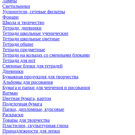
Лампы
Светильники
Удлинители, сетевые фильтры
Фонари
Школа и творчество
Тетради, дневники
Тетради школьные ученические
Тетради школьные цветные
Тетради общие
Тетради предметные
Тетради на кольцах со сменными блоками
Тетради для нот
Сменные блоки для тетрадей
Дневники
Бумажная продукция для творчества
Альбомы для рисования
Бумага и папки для черчения и рисования
Ватман
Цветная бумага, картон
Поделочная бумага
Папки, дипломные, курсовые
Раскраски
Товары для творчества
Пластилин, скульптурная глина
Принадлежности для лепки