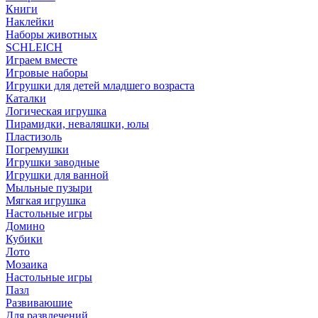
Книги
Наклейки
Наборы животных
SCHLEICH
Играем вместе
Игровые наборы
Игрушки для детей младшего возраста
Каталки
Логическая игрушка
Пирамидки, неваляшки, юлы
Пластизоль
Погремушки
Игрушки заводные
Игрушки для ванной
Мыльные пузыри
Мягкая игрушка
Настольные игры
Домино
Кубики
Лото
Мозаика
Настольные игры
Пазл
Развиваюшие
Для развлечений