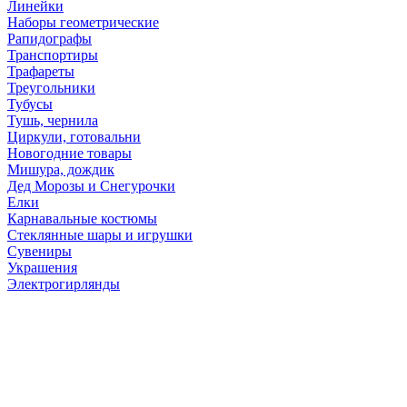
Линейки
Наборы геометрические
Рапидографы
Транспортиры
Трафареты
Треугольники
Тубусы
Тушь, чернила
Циркули, готовальни
Новогодние товары
Мишура, дождик
Дед Морозы и Снегурочки
Елки
Карнавальные костюмы
Стеклянные шары и игрушки
Сувениры
Украшения
Электрогирлянды