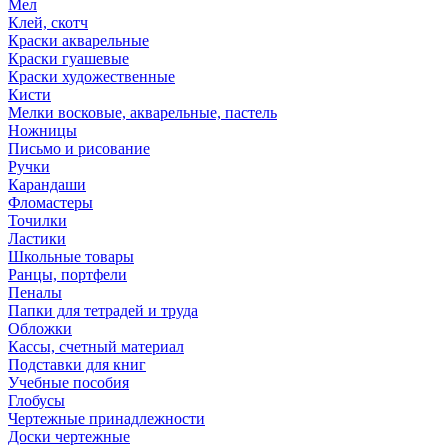
Мел
Клей, скотч
Краски акварельные
Краски гуашевые
Краски художественные
Кисти
Мелки восковые, акварельные, пастель
Ножницы
Письмо и рисование
Ручки
Карандаши
Фломастеры
Точилки
Ластики
Школьные товары
Ранцы, портфели
Пеналы
Папки для тетрадей и труда
Обложки
Кассы, счетный материал
Подставки для книг
Учебные пособия
Глобусы
Чертежные принадлежности
Доски чертежные