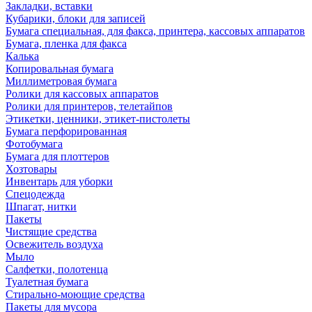
Закладки, вставки
Кубарики, блоки для записей
Бумага специальная, для факса, принтера, кассовых аппаратов
Бумага, пленка для факса
Калька
Копировальная бумага
Миллиметровая бумага
Ролики для кассовых аппаратов
Ролики для принтеров, телетайпов
Этикетки, ценники, этикет-пистолеты
Бумага перфорированная
Фотобумага
Бумага для плоттеров
Хозтовары
Инвентарь для уборки
Спецодежда
Шпагат, нитки
Пакеты
Чистящие средства
Освежитель воздуха
Мыло
Салфетки, полотенца
Туалетная бумага
Стирально-моющие средства
Пакеты для мусора