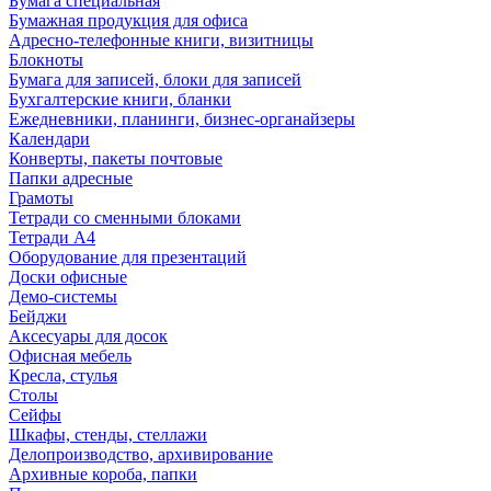
Бумага специальная
Бумажная продукция для офиса
Адресно-телефонные книги, визитницы
Блокноты
Бумага для записей, блоки для записей
Бухгалтерские книги, бланки
Ежедневники, планинги, бизнес-органайзеры
Календари
Конверты, пакеты почтовые
Папки адресные
Грамоты
Тетради со сменными блоками
Тетради А4
Оборудование для презентаций
Доски офисные
Демо-системы
Бейджи
Аксесуары для досок
Офисная мебель
Кресла, стулья
Столы
Сейфы
Шкафы, стенды, стеллажи
Делопроизводство, архивирование
Архивные короба, папки