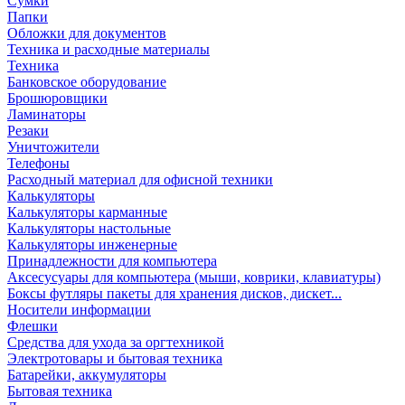
Сумки
Папки
Обложки для документов
Техника и расходные материалы
Техника
Банковское оборудование
Брошюровщики
Ламинаторы
Резаки
Уничтожители
Телефоны
Расходный материал для офисной техники
Калькуляторы
Калькуляторы карманные
Калькуляторы настольные
Калькуляторы инженерные
Принадлежности для компьютера
Аксесусуары для компьютера (мыши, коврики, клавиатуры)
Боксы футляры пакеты для хранения дисков, дискет...
Носители информации
Флешки
Средства для ухода за оргтехникой
Электротовары и бытовая техника
Батарейки, аккумуляторы
Бытовая техника