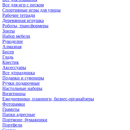
Все для игр с песком
Спортивные игры для улицы
Рабочие тетради
Деревянная игрушка
Роботы, трансформеры
Зонты
Набор мебели
Рукоделие
Алмазная
Бисер
Гладь
Крестик
Аксессуары
Все д/праздника
Подарки и сувениры
Ручки подарочные
Настольные наборы
Визитницы
Ежедневники, планинги, бизнес-органайзеры
Фоторамки
Грамоты
Папки адресные
Портмоне, бумажники
Портфели