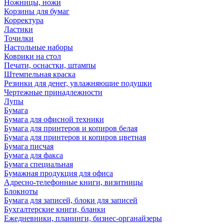
Ножницы, ножи
Корзины для бумаг
Корректура
Ластики
Точилки
Настольные наборы
Коврики на стол
Печати, оснастки, штампы
Штемпельная краска
Резинки для денег, увлажняющие подушки
Чертежные принадлежности
Лупы
Бумага
Бумага для офисной техники
Бумага для принтеров и копиров белая
Бумага для принтеров и копиров цветная
Бумага писчая
Бумага для факса
Бумага специальная
Бумажная продукция для офиса
Адресно-телефонные книги, визитницы
Блокноты
Бумага для записей, блоки для записей
Бухгалтерские книги, бланки
Ежедневники, планинги, бизнес-органайзеры