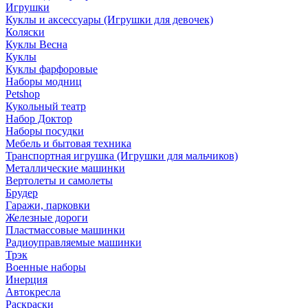
Игрушки
Куклы и аксессуары (Игрушки для девочек)
Коляски
Куклы Весна
Куклы
Куклы фарфоровые
Наборы модниц
Petshop
Кукольный театр
Набор Доктор
Наборы посудки
Мебель и бытовая техника
Транспортная игрушка (Игрушки для мальчиков)
Металлические машинки
Вертолеты и самолеты
Брудер
Гаражи, парковки
Железные дороги
Пластмассовые машинки
Радиоуправляемые машинки
Трэк
Военные наборы
Инерция
Автокресла
Раскраски