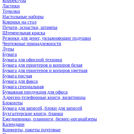
Корректура
Ластики
Точилки
Настольные наборы
Коврики на стол
Печати, оснастки, штампы
Штемпельная краска
Резинки для денег, увлажняющие подушки
Чертежные принадлежности
Лупы
Бумага
Бумага для офисной техники
Бумага для принтеров и копиров белая
Бумага для принтеров и копиров цветная
Бумага писчая
Бумага для факса
Бумага специальная
Бумажная продукция для офиса
Адресно-телефонные книги, визитницы
Блокноты
Бумага для записей, блоки для записей
Бухгалтерские книги, бланки
Ежедневники, планинги, бизнес-органайзеры
Календари
Конверты, пакеты почтовые