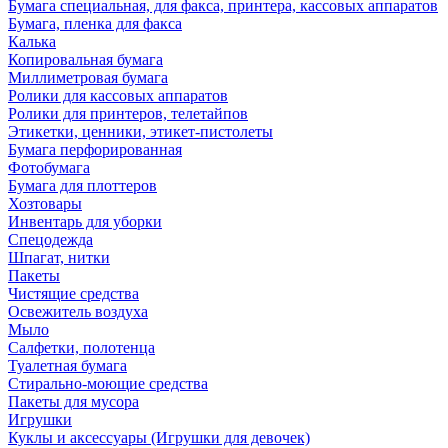
Бумага специальная, для факса, принтера, кассовых аппаратов
Бумага, пленка для факса
Калька
Копировальная бумага
Миллиметровая бумага
Ролики для кассовых аппаратов
Ролики для принтеров, телетайпов
Этикетки, ценники, этикет-пистолеты
Бумага перфорированная
Фотобумага
Бумага для плоттеров
Хозтовары
Инвентарь для уборки
Спецодежда
Шпагат, нитки
Пакеты
Чистящие средства
Освежитель воздуха
Мыло
Салфетки, полотенца
Туалетная бумага
Стирально-моющие средства
Пакеты для мусора
Игрушки
Куклы и аксессуары (Игрушки для девочек)