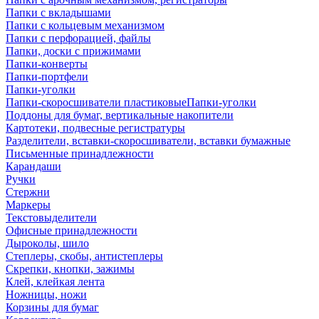
Папки с вкладышами
Папки с кольцевым механизмом
Папки с перфорацией, файлы
Папки, доски с прижимами
Папки-конверты
Папки-портфели
Папки-уголки
Папки-скоросшиватели пластиковыеПапки-уголки
Поддоны для бумаг, вертикальные накопители
Картотеки, подвесные регистратуры
Разделители, вставки-скоросшиватели, вставки бумажные
Письменные принадлежности
Карандаши
Ручки
Стержни
Маркеры
Текстовыделители
Офисные принадлежности
Дыроколы, шило
Степлеры, скобы, антистеплеры
Скрепки, кнопки, зажимы
Клей, клейкая лента
Ножницы, ножи
Корзины для бумаг