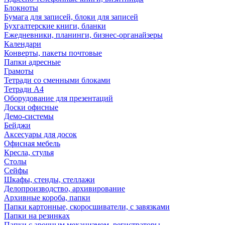
Блокноты
Бумага для записей, блоки для записей
Бухгалтерские книги, бланки
Ежедневники, планинги, бизнес-органайзеры
Календари
Конверты, пакеты почтовые
Папки адресные
Грамоты
Тетради со сменными блоками
Тетради А4
Оборудование для презентаций
Доски офисные
Демо-системы
Бейджи
Аксесуары для досок
Офисная мебель
Кресла, стулья
Столы
Сейфы
Шкафы, стенды, стеллажи
Делопроизводство, архивирование
Архивные короба, папки
Папки картонные, скоросшиватели, с завязками
Папки на резинках
Папки с арочным механизмом, регистраторы