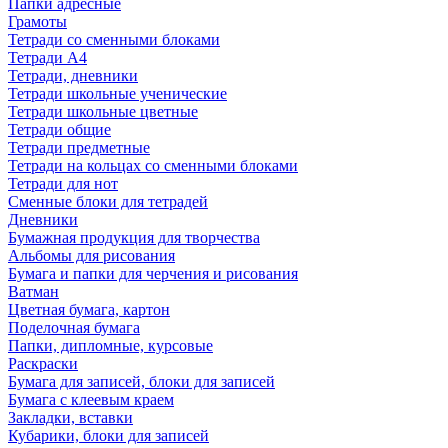
Папки адресные
Грамоты
Тетради со сменными блоками
Тетради А4
Тетради, дневники
Тетради школьные ученические
Тетради школьные цветные
Тетради общие
Тетради предметные
Тетради на кольцах со сменными блоками
Тетради для нот
Сменные блоки для тетрадей
Дневники
Бумажная продукция для творчества
Альбомы для рисования
Бумага и папки для черчения и рисования
Ватман
Цветная бумага, картон
Поделочная бумага
Папки, дипломные, курсовые
Раскраски
Бумага для записей, блоки для записей
Бумага с клеевым краем
Закладки, вставки
Кубарики, блоки для записей