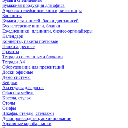
Бумага специальная
Бумажная продукция для офиса
Адресно-телефонные книги, визитницы
Блокноты
Бумага для записей, блоки для записей
Бухгалтерские книги, бланки
Ежедневники, планинги, бизнес-органайзеры
Календари
Конверты, пакеты почтовые
Папки адресные
Грамоты
Тетради со сменными блоками
Тетради А4
Оборудование для презентаций
Доски офисные
Демо-системы
Бейджи
Аксесуары для досок
Офисная мебель
Кресла, стулья
Столы
Сейфы
Шкафы, стенды, стеллажи
Делопроизводство, архивирование
Архивные короба, папки