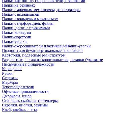
Папки картонные, скоросшиватели, с завязками
Папки на резинках
Папки с арочным механизмом, регистраторы
Папки с вкладышами
Папки с кольцевым механизмом
Папки с перфорацией, файлы
Папки, доски с прижимами
Папки-конверты
Папки-портфели
Папки-уголки
Папки-скоросшиватели пластиковыеПапки-уголки
Поддоны для бумаг, вертикальные накопители
Картотеки, подвесные регистратуры
Разделители, вставки-скоросшиватели, вставки бумажные
Письменные принадлежности
Карандаши
Ручки
Стержни
Маркеры
Текстовыделители
Офисные принадлежности
Дыроколы, шило
Степлеры, скобы, антистеплеры
Скрепки, кнопки, зажимы
Клей, клейкая лента