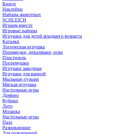
Книги
Наклейки
Наборы животных
SCHLEICH
Играем вместе
Игровые наборы
Игрушки для детей младшего возраста
Каталки
Логическая игрушка
Пирамидки, неваляшки, юлы
Пластизоль
Погремушки
Игрушки заводные
Игрушки для ванной
Мыльные пузыри
Мягкая игрушка
Настольные игры
Домино
Кубики
Лото
Мозаика
Настольные игры
Пазл
Развиваюшие
Для развлечений