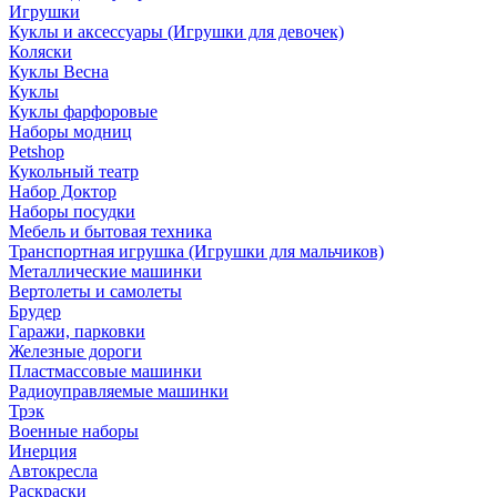
Игрушки
Куклы и аксессуары (Игрушки для девочек)
Коляски
Куклы Весна
Куклы
Куклы фарфоровые
Наборы модниц
Petshop
Кукольный театр
Набор Доктор
Наборы посудки
Мебель и бытовая техника
Транспортная игрушка (Игрушки для мальчиков)
Металлические машинки
Вертолеты и самолеты
Брудер
Гаражи, парковки
Железные дороги
Пластмассовые машинки
Радиоуправляемые машинки
Трэк
Военные наборы
Инерция
Автокресла
Раскраски