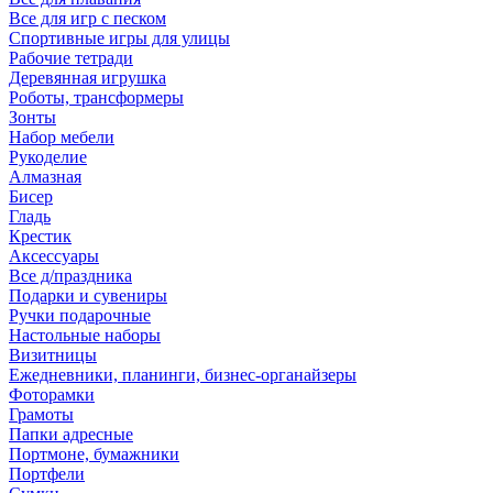
Все для игр с песком
Спортивные игры для улицы
Рабочие тетради
Деревянная игрушка
Роботы, трансформеры
Зонты
Набор мебели
Рукоделие
Алмазная
Бисер
Гладь
Крестик
Аксессуары
Все д/праздника
Подарки и сувениры
Ручки подарочные
Настольные наборы
Визитницы
Ежедневники, планинги, бизнес-органайзеры
Фоторамки
Грамоты
Папки адресные
Портмоне, бумажники
Портфели