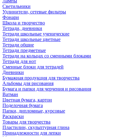
Лампы
Светильники
Удлинители, сетевые фильтры
Фонари
Школа и творчество
Тетради, дневники
Тетради школьные ученические
Тетради школьные цветные
Тетради общие
Тетради предметные
Тетради на кольцах со сменными блоками
Тетради для нот
Сменные блоки для тетрадей
Дневники
Бумажная продукция для творчества
Альбомы для рисования
Бумага и папки для черчения и рисования
Ватман
Цветная бумага, картон
Поделочная бумага
Папки, дипломные, курсовые
Раскраски
Товары для творчества
Пластилин, скульптурная глина
Принадлежности для лепки