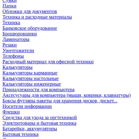
Сумки
Папки
Обложки для документов
Техника и расходные материалы
Техника
Банковское оборудование
Брошюровщики
Ламинаторы
Резаки
Уничтожители
Телефоны
Расходный материал для офисной техники
Калькуляторы
Калькуляторы карманные
Калькуляторы настольные
Калькуляторы инженерные
Принадлежности для компьютера
Аксесусуары для компьютера (мыши, коврики, клавиатуры)
Боксы футляры пакеты для хранения дисков, дискет...
Носители информации
Флешки
Средства для ухода за оргтехникой
Электротовары и бытовая техника
Батарейки, аккумуляторы
Бытовая техника