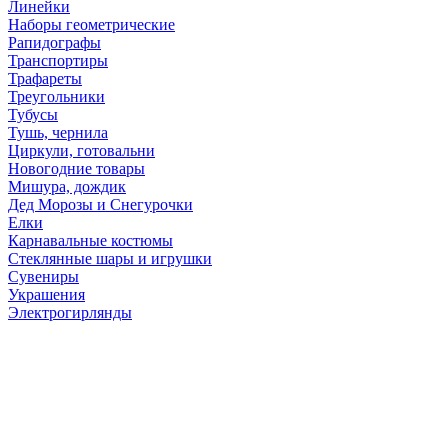
Линейки
Наборы геометрические
Рапидографы
Транспортиры
Трафареты
Треугольники
Тубусы
Тушь, чернила
Циркули, готовальни
Новогодние товары
Мишура, дождик
Дед Морозы и Снегурочки
Елки
Карнавальные костюмы
Стеклянные шары и игрушки
Сувениры
Украшения
Электрогирлянды