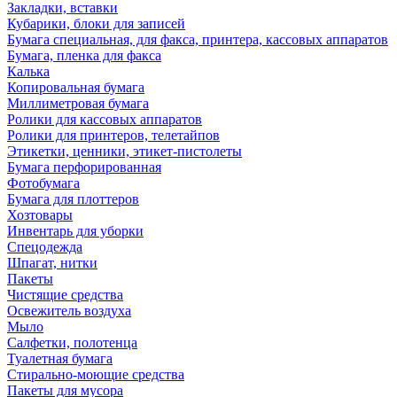
Закладки, вставки
Кубарики, блоки для записей
Бумага специальная, для факса, принтера, кассовых аппаратов
Бумага, пленка для факса
Калька
Копировальная бумага
Миллиметровая бумага
Ролики для кассовых аппаратов
Ролики для принтеров, телетайпов
Этикетки, ценники, этикет-пистолеты
Бумага перфорированная
Фотобумага
Бумага для плоттеров
Хозтовары
Инвентарь для уборки
Спецодежда
Шпагат, нитки
Пакеты
Чистящие средства
Освежитель воздуха
Мыло
Салфетки, полотенца
Туалетная бумага
Стирально-моющие средства
Пакеты для мусора