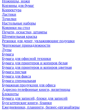
Ножницы, ножи
Корзины для бумаг
Корректура
Ластики
Точилки
Настольные наборы
Коврики на стол
Печати, оснастки, штампы
Штемпельная краска
Резинки для денег, увлажняющие подушки
Чертежные принадлежности
Лупы
Бумага
Бумага для офисной техники
Бумага для принтеров и копиров белая
Бумага для принтеров и копиров цветная
Бумага писчая
Бумага для факса
Бумага специальная
Бумажная продукция для офиса
Адресно-телефонные книги, визитницы
Блокноты
Бумага для записей, блоки для записей
Бухгалтерские книги, бланки
Ежедневники, планинги, бизнес-органайзеры