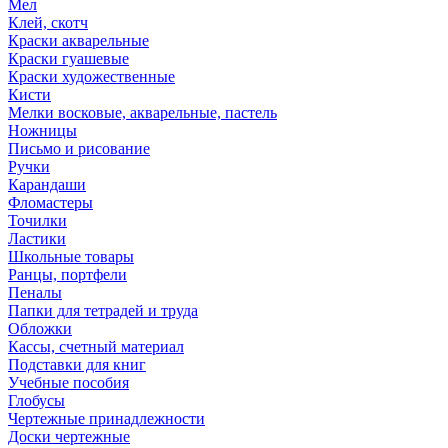
Мел
Клей, скотч
Краски акварельные
Краски гуашевые
Краски художественные
Кисти
Мелки восковые, акварельные, пастель
Ножницы
Письмо и рисование
Ручки
Карандаши
Фломастеры
Точилки
Ластики
Школьные товары
Ранцы, портфели
Пеналы
Папки для тетрадей и труда
Обложки
Кассы, счетный материал
Подставки для книг
Учебные пособия
Глобусы
Чертежные принадлежности
Доски чертежные