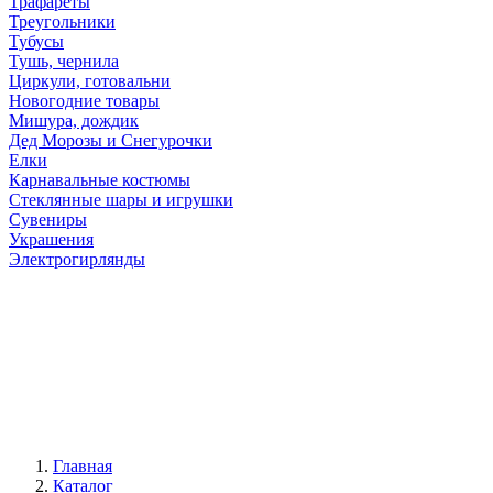
Трафареты
Треугольники
Тубусы
Тушь, чернила
Циркули, готовальни
Новогодние товары
Мишура, дождик
Дед Морозы и Снегурочки
Елки
Карнавальные костюмы
Стеклянные шары и игрушки
Сувениры
Украшения
Электрогирлянды
Главная
Каталог