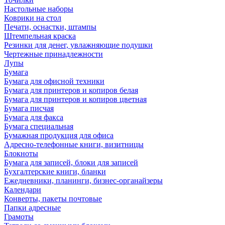
Настольные наборы
Коврики на стол
Печати, оснастки, штампы
Штемпельная краска
Резинки для денег, увлажняющие подушки
Чертежные принадлежности
Лупы
Бумага
Бумага для офисной техники
Бумага для принтеров и копиров белая
Бумага для принтеров и копиров цветная
Бумага писчая
Бумага для факса
Бумага специальная
Бумажная продукция для офиса
Адресно-телефонные книги, визитницы
Блокноты
Бумага для записей, блоки для записей
Бухгалтерские книги, бланки
Ежедневники, планинги, бизнес-органайзеры
Календари
Конверты, пакеты почтовые
Папки адресные
Грамоты