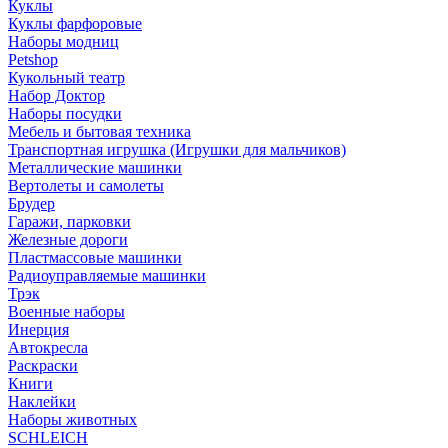
Куклы
Куклы фарфоровые
Наборы модниц
Petshop
Кукольный театр
Набор Доктор
Наборы посудки
Мебель и бытовая техника
Транспортная игрушка (Игрушки для мальчиков)
Металлические машинки
Вертолеты и самолеты
Брудер
Гаражи, парковки
Железные дороги
Пластмассовые машинки
Радиоуправляемые машинки
Трэк
Военные наборы
Инерция
Автокресла
Раскраски
Книги
Наклейки
Наборы животных
SCHLEICH