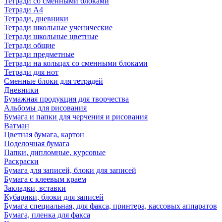
Тетради со сменными блоками
Тетради А4
Тетради, дневники
Тетради школьные ученические
Тетради школьные цветные
Тетради общие
Тетради предметные
Тетради на кольцах со сменными блоками
Тетради для нот
Сменные блоки для тетрадей
Дневники
Бумажная продукция для творчества
Альбомы для рисования
Бумага и папки для черчения и рисования
Ватман
Цветная бумага, картон
Поделочная бумага
Папки, дипломные, курсовые
Раскраски
Бумага для записей, блоки для записей
Бумага с клеевым краем
Закладки, вставки
Кубарики, блоки для записей
Бумага специальная, для факса, принтера, кассовых аппаратов
Бумага, пленка для факса