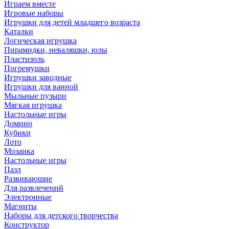
Играем вместе
Игровые наборы
Игрушки для детей младшего возраста
Каталки
Логическая игрушка
Пирамидки, неваляшки, юлы
Пластизоль
Погремушки
Игрушки заводные
Игрушки для ванной
Мыльные пузыри
Мягкая игрушка
Настольные игры
Домино
Кубики
Лото
Мозаика
Настольные игры
Пазл
Развиваюшие
Для развлечений
Электронные
Магниты
Наборы для детского творчества
Конструктор