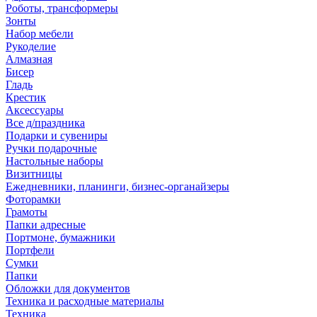
Роботы, трансформеры
Зонты
Набор мебели
Рукоделие
Алмазная
Бисер
Гладь
Крестик
Аксессуары
Все д/праздника
Подарки и сувениры
Ручки подарочные
Настольные наборы
Визитницы
Ежедневники, планинги, бизнес-органайзеры
Фоторамки
Грамоты
Папки адресные
Портмоне, бумажники
Портфели
Сумки
Папки
Обложки для документов
Техника и расходные материалы
Техника