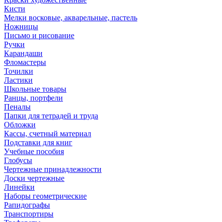
Кисти
Мелки восковые, акварельные, пастель
Ножницы
Письмо и рисование
Ручки
Карандаши
Фломастеры
Точилки
Ластики
Школьные товары
Ранцы, портфели
Пеналы
Папки для тетрадей и труда
Обложки
Кассы, счетный материал
Подставки для книг
Учебные пособия
Глобусы
Чертежные принадлежности
Доски чертежные
Линейки
Наборы геометрические
Рапидографы
Транспортиры