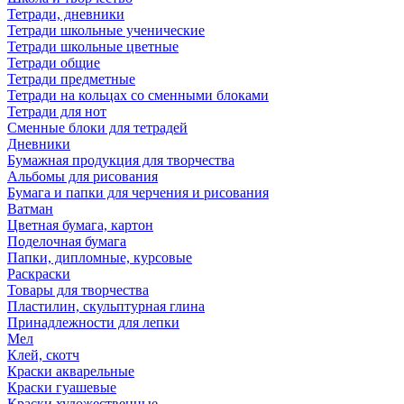
Тетради, дневники
Тетради школьные ученические
Тетради школьные цветные
Тетради общие
Тетради предметные
Тетради на кольцах со сменными блоками
Тетради для нот
Сменные блоки для тетрадей
Дневники
Бумажная продукция для творчества
Альбомы для рисования
Бумага и папки для черчения и рисования
Ватман
Цветная бумага, картон
Поделочная бумага
Папки, дипломные, курсовые
Раскраски
Товары для творчества
Пластилин, скульптурная глина
Принадлежности для лепки
Мел
Клей, скотч
Краски акварельные
Краски гуашевые
Краски художественные