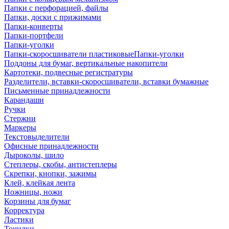
Папки с перфорацией, файлы
Папки, доски с прижимами
Папки-конверты
Папки-портфели
Папки-уголки
Папки-скоросшиватели пластиковыеПапки-уголки
Поддоны для бумаг, вертикальные накопители
Картотеки, подвесные регистратуры
Разделители, вставки-скоросшиватели, вставки бумажные
Письменные принадлежности
Карандаши
Ручки
Стержни
Маркеры
Текстовыделители
Офисные принадлежности
Дыроколы, шило
Степлеры, скобы, антистеплеры
Скрепки, кнопки, зажимы
Клей, клейкая лента
Ножницы, ножи
Корзины для бумаг
Корректура
Ластики
Точилки