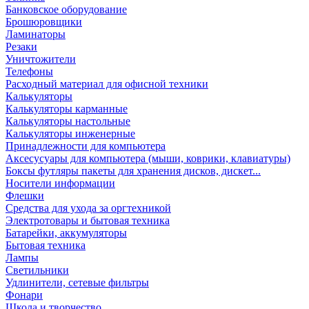
Банковское оборудование
Брошюровщики
Ламинаторы
Резаки
Уничтожители
Телефоны
Расходный материал для офисной техники
Калькуляторы
Калькуляторы карманные
Калькуляторы настольные
Калькуляторы инженерные
Принадлежности для компьютера
Аксесусуары для компьютера (мыши, коврики, клавиатуры)
Боксы футляры пакеты для хранения дисков, дискет...
Носители информации
Флешки
Средства для ухода за оргтехникой
Электротовары и бытовая техника
Батарейки, аккумуляторы
Бытовая техника
Лампы
Светильники
Удлинители, сетевые фильтры
Фонари
Школа и творчество