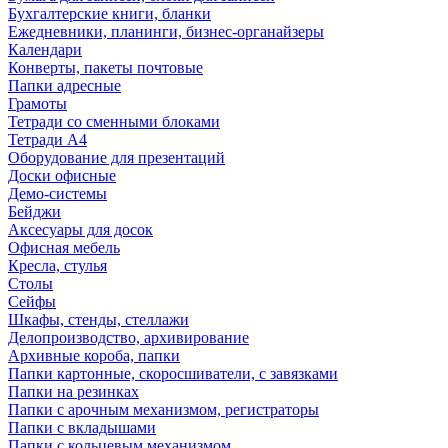
Бухгалтерские книги, бланки
Ежедневники, планинги, бизнес-органайзеры
Календари
Конверты, пакеты почтовые
Папки адресные
Грамоты
Тетради со сменными блоками
Тетради А4
Оборудование для презентаций
Доски офисные
Демо-системы
Бейджи
Аксесуары для досок
Офисная мебель
Кресла, стулья
Столы
Сейфы
Шкафы, стенды, стеллажи
Делопроизводство, архивирование
Архивные короба, папки
Папки картонные, скоросшиватели, с завязками
Папки на резинках
Папки с арочным механизмом, регистраторы
Папки с вкладышами
Папки с кольцевым механизмом