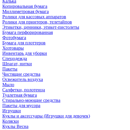
Калька
Копировальная бумага
Миллиметровая бумага
Ролики для кассовых аппаратов
Ролики для принтеров, телетайпов
Этикетки, ценники, этикет-пистолеты
Бумага перфорированная
Фотобумага
Бумага для плоттеров
Хозтовары
Инвентарь для уборки
Спецодежда
Шпагат, нитки
Пакеты
Чистящие средства
Освежитель воздуха
Мыло
Салфетки, полотенца
Туалетная бумага
Стирально-моющие средства
Пакеты для мусора
Игрушки
Куклы и аксессуары (Игрушки для девочек)
Коляски
Куклы Весна