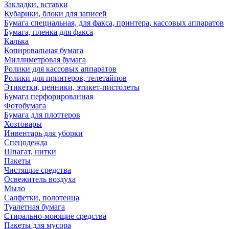
Закладки, вставки
Кубарики, блоки для записей
Бумага специальная, для факса, принтера, кассовых аппаратов
Бумага, пленка для факса
Калька
Копировальная бумага
Миллиметровая бумага
Ролики для кассовых аппаратов
Ролики для принтеров, телетайпов
Этикетки, ценники, этикет-пистолеты
Бумага перфорированная
Фотобумага
Бумага для плоттеров
Хозтовары
Инвентарь для уборки
Спецодежда
Шпагат, нитки
Пакеты
Чистящие средства
Освежитель воздуха
Мыло
Салфетки, полотенца
Туалетная бумага
Стирально-моющие средства
Пакеты для мусора