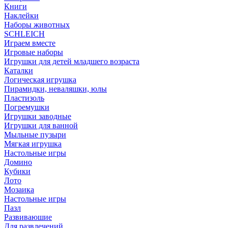
Книги
Наклейки
Наборы животных
SCHLEICH
Играем вместе
Игровые наборы
Игрушки для детей младшего возраста
Каталки
Логическая игрушка
Пирамидки, неваляшки, юлы
Пластизоль
Погремушки
Игрушки заводные
Игрушки для ванной
Мыльные пузыри
Мягкая игрушка
Настольные игры
Домино
Кубики
Лото
Мозаика
Настольные игры
Пазл
Развиваюшие
Для развлечений