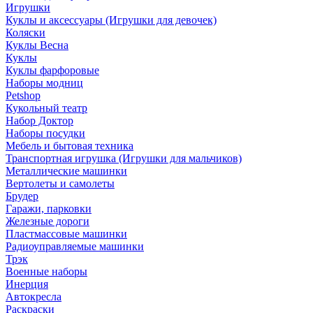
Игрушки
Куклы и аксессуары (Игрушки для девочек)
Коляски
Куклы Весна
Куклы
Куклы фарфоровые
Наборы модниц
Petshop
Кукольный театр
Набор Доктор
Наборы посудки
Мебель и бытовая техника
Транспортная игрушка (Игрушки для мальчиков)
Металлические машинки
Вертолеты и самолеты
Брудер
Гаражи, парковки
Железные дороги
Пластмассовые машинки
Радиоуправляемые машинки
Трэк
Военные наборы
Инерция
Автокресла
Раскраски