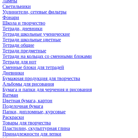
Лампы
Светильники
Удлинители, сетевые фильтры
Фонари
Школа и творчество
Тетради, дневники
Тетради школьные ученические
Тетради школьные цветные
Тетради общие
Тетради предметные
Тетради на кольцах со сменными блоками
Тетради для нот
Сменные блоки для тетрадей
Дневники
Бумажная продукция для творчества
Альбомы для рисования
Бумага и папки для черчения и рисования
Ватман
Цветная бумага, картон
Поделочная бумага
Папки, дипломные, курсовые
Раскраски
Товары для творчества
Пластилин, скульптурная глина
Принадлежности для лепки