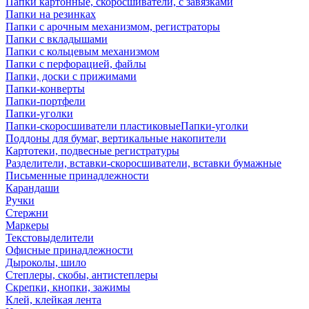
Папки картонные, скоросшиватели, с завязками
Папки на резинках
Папки с арочным механизмом, регистраторы
Папки с вкладышами
Папки с кольцевым механизмом
Папки с перфорацией, файлы
Папки, доски с прижимами
Папки-конверты
Папки-портфели
Папки-уголки
Папки-скоросшиватели пластиковыеПапки-уголки
Поддоны для бумаг, вертикальные накопители
Картотеки, подвесные регистратуры
Разделители, вставки-скоросшиватели, вставки бумажные
Письменные принадлежности
Карандаши
Ручки
Стержни
Маркеры
Текстовыделители
Офисные принадлежности
Дыроколы, шило
Степлеры, скобы, антистеплеры
Скрепки, кнопки, зажимы
Клей, клейкая лента