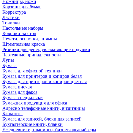
Ножницы, ножи
Корзины для бумаг
Корректура
Ластики
Точилки
Настольные наборы
Коврики на стол
Печати, оснастки, штампы
Штемпельная краска
Резинки для денег, увлажняющие подушки
Чертежные принадлежности
Лупы
Бумага
Бумага для офисной техники
Бумага для принтеров и копиров белая
Бумага для принтеров и копиров цветная
Бумага писчая
Бумага для факса
Бумага специальная
Бумажная продукция для офиса
Адресно-телефонные книги, визитницы
Блокноты
Бумага для записей, блоки для записей
Бухгалтерские книги, бланки
Ежедневники, планинги, бизнес-органайзеры