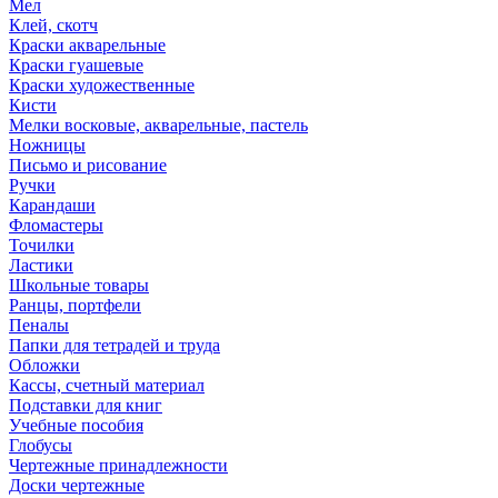
Мел
Клей, скотч
Краски акварельные
Краски гуашевые
Краски художественные
Кисти
Мелки восковые, акварельные, пастель
Ножницы
Письмо и рисование
Ручки
Карандаши
Фломастеры
Точилки
Ластики
Школьные товары
Ранцы, портфели
Пеналы
Папки для тетрадей и труда
Обложки
Кассы, счетный материал
Подставки для книг
Учебные пособия
Глобусы
Чертежные принадлежности
Доски чертежные