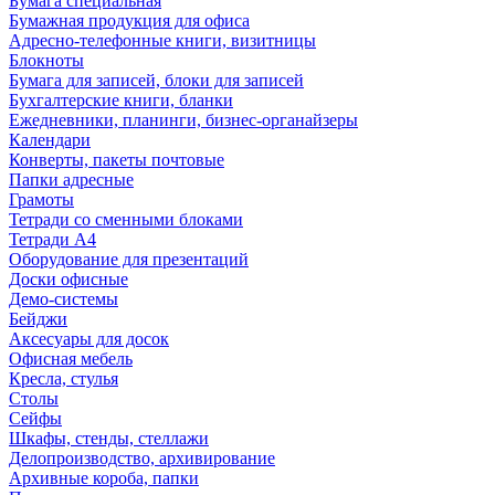
Бумага специальная
Бумажная продукция для офиса
Адресно-телефонные книги, визитницы
Блокноты
Бумага для записей, блоки для записей
Бухгалтерские книги, бланки
Ежедневники, планинги, бизнес-органайзеры
Календари
Конверты, пакеты почтовые
Папки адресные
Грамоты
Тетради со сменными блоками
Тетради А4
Оборудование для презентаций
Доски офисные
Демо-системы
Бейджи
Аксесуары для досок
Офисная мебель
Кресла, стулья
Столы
Сейфы
Шкафы, стенды, стеллажи
Делопроизводство, архивирование
Архивные короба, папки