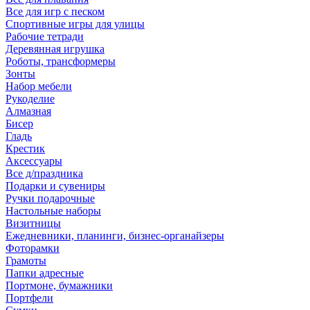
Все для игр с песком
Спортивные игры для улицы
Рабочие тетради
Деревянная игрушка
Роботы, трансформеры
Зонты
Набор мебели
Рукоделие
Алмазная
Бисер
Гладь
Крестик
Аксессуары
Все д/праздника
Подарки и сувениры
Ручки подарочные
Настольные наборы
Визитницы
Ежедневники, планинги, бизнес-органайзеры
Фоторамки
Грамоты
Папки адресные
Портмоне, бумажники
Портфели