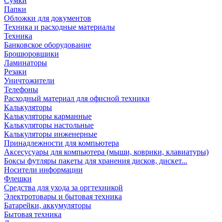
Сумки
Папки
Обложки для документов
Техника и расходные материалы
Техника
Банковское оборудование
Брошюровщики
Ламинаторы
Резаки
Уничтожители
Телефоны
Расходный материал для офисной техники
Калькуляторы
Калькуляторы карманные
Калькуляторы настольные
Калькуляторы инженерные
Принадлежности для компьютера
Аксесусуары для компьютера (мыши, коврики, клавиатуры)
Боксы футляры пакеты для хранения дисков, дискет...
Носители информации
Флешки
Средства для ухода за оргтехникой
Электротовары и бытовая техника
Батарейки, аккумуляторы
Бытовая техника