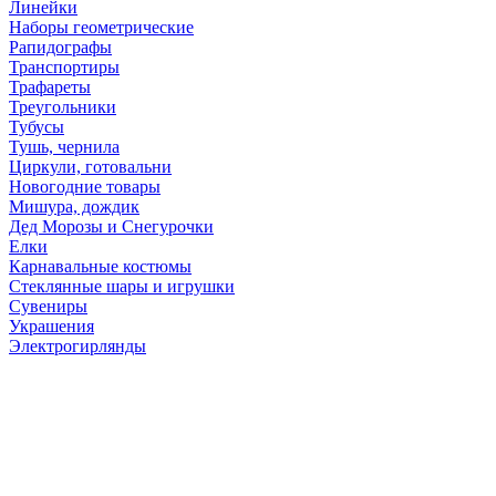
Линейки
Наборы геометрические
Рапидографы
Транспортиры
Трафареты
Треугольники
Тубусы
Тушь, чернила
Циркули, готовальни
Новогодние товары
Мишура, дождик
Дед Морозы и Снегурочки
Елки
Карнавальные костюмы
Стеклянные шары и игрушки
Сувениры
Украшения
Электрогирлянды