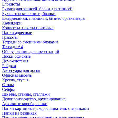
Блокноты
Бумага для записей, блоки для записей
Бухгалтерские книги, бланки
Ежедневники, планинги, бизнес-органайзеры
Календари
Конверты, пакеты почтовые
Папки адресные
Грамоты
Тетради со сменными блоками
Тетради А4
Оборудование для презентаций
Доски офисные
Демо-системы
Бейджи
Аксесуары для досок
Офисная мебель
Кресла, стулья
Столы
Сейфы
Шкафы, стенды, стеллажи
Делопроизводство, архивирование
Архивные короба, папки
Папки картонные, скоросшиватели, с завязками
Папки на резинках
Папки с арочным механизмом, регистраторы