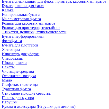
Бумага специальная, для факса, принтера, кассовых аппаратов
Бумага, пленка для факса
Калька
Копировальная бумага
Миллиметровая бумага
Ролики для кассовых аппаратов
Ролики для принтеров, телетайпов
Этикетки, ценники, этикет-пистолеты
Бумага перфорированная
Фотобумага
Бумага для плоттеров
Хозтовары
Инвентарь для уборки
Спецодежда
Шпагат, нитки
Пакеты
Чистящие средства
Освежитель воздуха
Мыло
Салфетки, полотенца
Туалетная бумага
Стирально-моющие средства
Пакеты для мусора
Игрушки
Куклы и аксессуары (Игрушки для девочек)