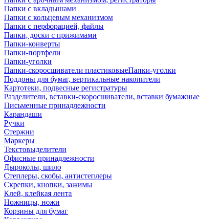
Папки с вкладышами
Папки с кольцевым механизмом
Папки с перфорацией, файлы
Папки, доски с прижимами
Папки-конверты
Папки-портфели
Папки-уголки
Папки-скоросшиватели пластиковыеПапки-уголки
Поддоны для бумаг, вертикальные накопители
Картотеки, подвесные регистратуры
Разделители, вставки-скоросшиватели, вставки бумажные
Письменные принадлежности
Карандаши
Ручки
Стержни
Маркеры
Текстовыделители
Офисные принадлежности
Дыроколы, шило
Степлеры, скобы, антистеплеры
Скрепки, кнопки, зажимы
Клей, клейкая лента
Ножницы, ножи
Корзины для бумаг