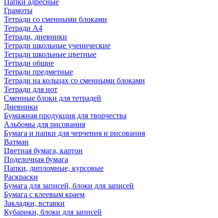
Папки адресные
Грамоты
Тетради со сменными блоками
Тетради А4
Тетради, дневники
Тетради школьные ученические
Тетради школьные цветные
Тетради общие
Тетради предметные
Тетради на кольцах со сменными блоками
Тетради для нот
Сменные блоки для тетрадей
Дневники
Бумажная продукция для творчества
Альбомы для рисования
Бумага и папки для черчения и рисования
Ватман
Цветная бумага, картон
Поделочная бумага
Папки, дипломные, курсовые
Раскраски
Бумага для записей, блоки для записей
Бумага с клеевым краем
Закладки, вставки
Кубарики, блоки для записей