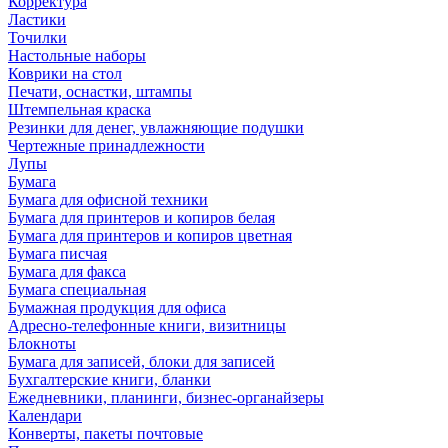
Корректура
Ластики
Точилки
Настольные наборы
Коврики на стол
Печати, оснастки, штампы
Штемпельная краска
Резинки для денег, увлажняющие подушки
Чертежные принадлежности
Лупы
Бумага
Бумага для офисной техники
Бумага для принтеров и копиров белая
Бумага для принтеров и копиров цветная
Бумага писчая
Бумага для факса
Бумага специальная
Бумажная продукция для офиса
Адресно-телефонные книги, визитницы
Блокноты
Бумага для записей, блоки для записей
Бухгалтерские книги, бланки
Ежедневники, планинги, бизнес-органайзеры
Календари
Конверты, пакеты почтовые