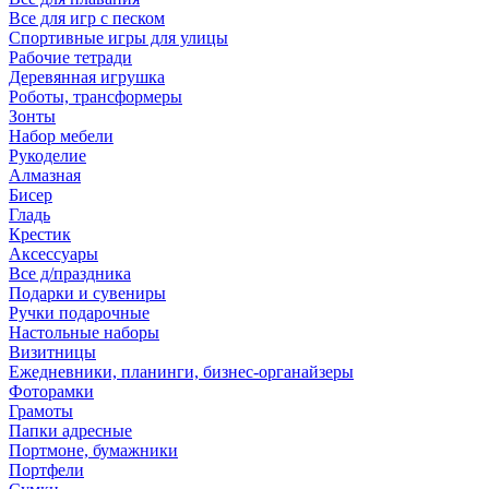
Все для игр с песком
Спортивные игры для улицы
Рабочие тетради
Деревянная игрушка
Роботы, трансформеры
Зонты
Набор мебели
Рукоделие
Алмазная
Бисер
Гладь
Крестик
Аксессуары
Все д/праздника
Подарки и сувениры
Ручки подарочные
Настольные наборы
Визитницы
Ежедневники, планинги, бизнес-органайзеры
Фоторамки
Грамоты
Папки адресные
Портмоне, бумажники
Портфели