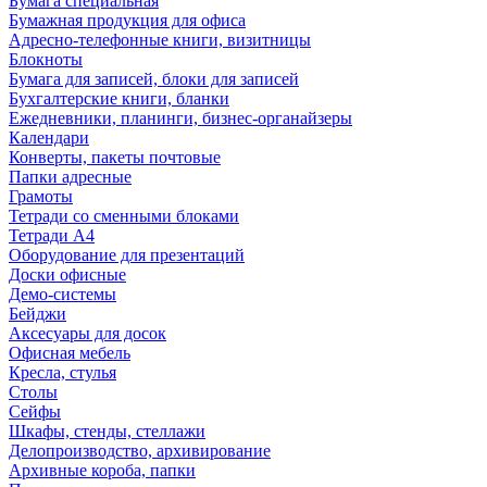
Бумага специальная
Бумажная продукция для офиса
Адресно-телефонные книги, визитницы
Блокноты
Бумага для записей, блоки для записей
Бухгалтерские книги, бланки
Ежедневники, планинги, бизнес-органайзеры
Календари
Конверты, пакеты почтовые
Папки адресные
Грамоты
Тетради со сменными блоками
Тетради А4
Оборудование для презентаций
Доски офисные
Демо-системы
Бейджи
Аксесуары для досок
Офисная мебель
Кресла, стулья
Столы
Сейфы
Шкафы, стенды, стеллажи
Делопроизводство, архивирование
Архивные короба, папки