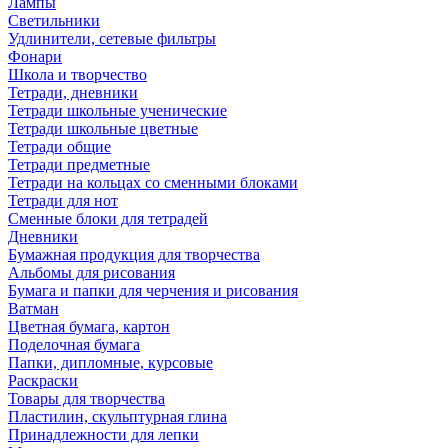
Лампы
Светильники
Удлинители, сетевые фильтры
Фонари
Школа и творчество
Тетради, дневники
Тетради школьные ученические
Тетради школьные цветные
Тетради общие
Тетради предметные
Тетради на кольцах со сменными блоками
Тетради для нот
Сменные блоки для тетрадей
Дневники
Бумажная продукция для творчества
Альбомы для рисования
Бумага и папки для черчения и рисования
Ватман
Цветная бумага, картон
Поделочная бумага
Папки, дипломные, курсовые
Раскраски
Товары для творчества
Пластилин, скульптурная глина
Принадлежности для лепки