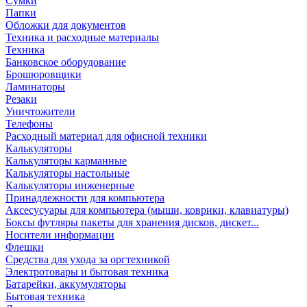
Сумки
Папки
Обложки для документов
Техника и расходные материалы
Техника
Банковское оборудование
Брошюровщики
Ламинаторы
Резаки
Уничтожители
Телефоны
Расходный материал для офисной техники
Калькуляторы
Калькуляторы карманные
Калькуляторы настольные
Калькуляторы инженерные
Принадлежности для компьютера
Аксесусуары для компьютера (мыши, коврики, клавиатуры)
Боксы футляры пакеты для хранения дисков, дискет...
Носители информации
Флешки
Средства для ухода за оргтехникой
Электротовары и бытовая техника
Батарейки, аккумуляторы
Бытовая техника