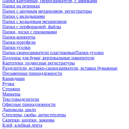
Папки картонные, скоросшиватели, с завязками
Папки на резинках
Папки с арочным механизмом, регистраторы
Папки с вкладышами
Папки с кольцевым механизмом
Папки с перфорацией, файлы
Папки, доски с прижимами
Папки-конверты
Папки-портфели
Папки-уголки
Папки-скоросшиватели пластиковыеПапки-уголки
Поддоны для бумаг, вертикальные накопители
Картотеки, подвесные регистратуры
Разделители, вставки-скоросшиватели, вставки бумажные
Письменные принадлежности
Карандаши
Ручки
Стержни
Маркеры
Текстовыделители
Офисные принадлежности
Дыроколы, шило
Степлеры, скобы, антистеплеры
Скрепки, кнопки, зажимы
Клей, клейкая лента