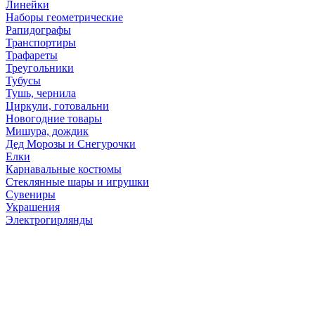
Линейки
Наборы геометрические
Рапидографы
Транспортиры
Трафареты
Треугольники
Тубусы
Тушь, чернила
Циркули, готовальни
Новогодние товары
Мишура, дождик
Дед Морозы и Снегурочки
Елки
Карнавальные костюмы
Стеклянные шары и игрушки
Сувениры
Украшения
Электрогирлянды