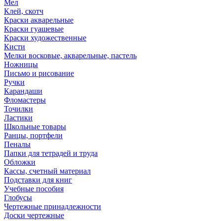
Мел
Клей, скотч
Краски акварельные
Краски гуашевые
Краски художественные
Кисти
Мелки восковые, акварельные, пастель
Ножницы
Письмо и рисование
Ручки
Карандаши
Фломастеры
Точилки
Ластики
Школьные товары
Ранцы, портфели
Пеналы
Папки для тетрадей и труда
Обложки
Кассы, счетный материал
Подставки для книг
Учебные пособия
Глобусы
Чертежные принадлежности
Доски чертежные