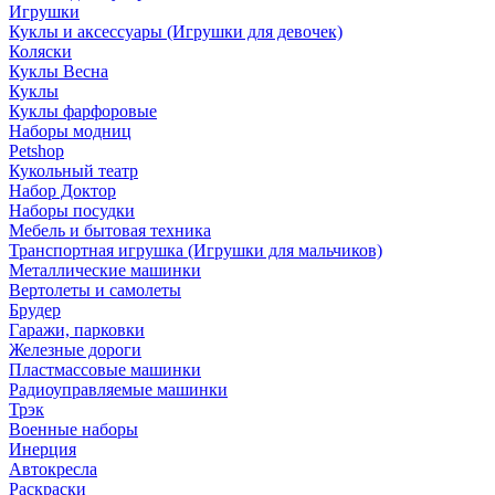
Игрушки
Куклы и аксессуары (Игрушки для девочек)
Коляски
Куклы Весна
Куклы
Куклы фарфоровые
Наборы модниц
Petshop
Кукольный театр
Набор Доктор
Наборы посудки
Мебель и бытовая техника
Транспортная игрушка (Игрушки для мальчиков)
Металлические машинки
Вертолеты и самолеты
Брудер
Гаражи, парковки
Железные дороги
Пластмассовые машинки
Радиоуправляемые машинки
Трэк
Военные наборы
Инерция
Автокресла
Раскраски