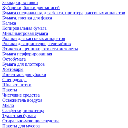
Закладки, вставки
Кубарики, блоки для записей
Бумага специальная, для факса, принтера, кассовых аппаратов
Бумага, пленка для факса
Калька
Копировальная бумага
Миллиметровая бумага
Ролики для кассовых аппаратов
Ролики для принтеров, телетайпов
Этикетки, ценники, этикет-пистолеты
Бумага перфорированная
Фотобумага
Бумага для плоттеров
Хозтовары
Инвентарь для уборки
Спецодежда
Шпагат, нитки
Пакеты
Чистящие средства
Освежитель воздуха
Мыло
Салфетки, полотенца
Туалетная бумага
Стирально-моющие средства
Пакеты для мусора