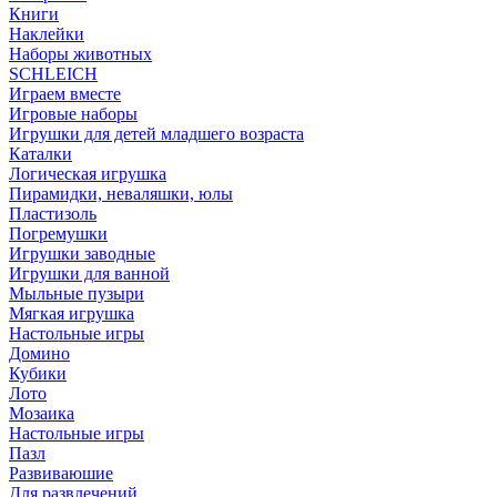
Книги
Наклейки
Наборы животных
SCHLEICH
Играем вместе
Игровые наборы
Игрушки для детей младшего возраста
Каталки
Логическая игрушка
Пирамидки, неваляшки, юлы
Пластизоль
Погремушки
Игрушки заводные
Игрушки для ванной
Мыльные пузыри
Мягкая игрушка
Настольные игры
Домино
Кубики
Лото
Мозаика
Настольные игры
Пазл
Развиваюшие
Для развлечений