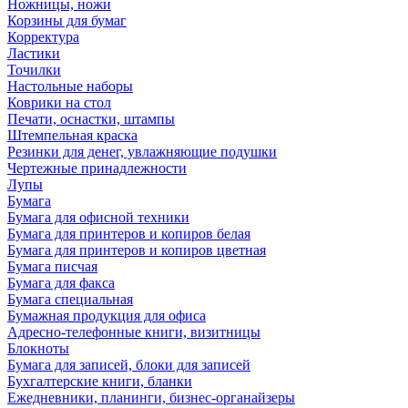
Ножницы, ножи
Корзины для бумаг
Корректура
Ластики
Точилки
Настольные наборы
Коврики на стол
Печати, оснастки, штампы
Штемпельная краска
Резинки для денег, увлажняющие подушки
Чертежные принадлежности
Лупы
Бумага
Бумага для офисной техники
Бумага для принтеров и копиров белая
Бумага для принтеров и копиров цветная
Бумага писчая
Бумага для факса
Бумага специальная
Бумажная продукция для офиса
Адресно-телефонные книги, визитницы
Блокноты
Бумага для записей, блоки для записей
Бухгалтерские книги, бланки
Ежедневники, планинги, бизнес-органайзеры