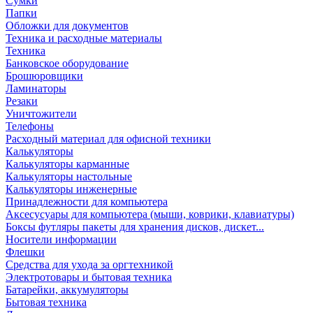
Сумки
Папки
Обложки для документов
Техника и расходные материалы
Техника
Банковское оборудование
Брошюровщики
Ламинаторы
Резаки
Уничтожители
Телефоны
Расходный материал для офисной техники
Калькуляторы
Калькуляторы карманные
Калькуляторы настольные
Калькуляторы инженерные
Принадлежности для компьютера
Аксесусуары для компьютера (мыши, коврики, клавиатуры)
Боксы футляры пакеты для хранения дисков, дискет...
Носители информации
Флешки
Средства для ухода за оргтехникой
Электротовары и бытовая техника
Батарейки, аккумуляторы
Бытовая техника