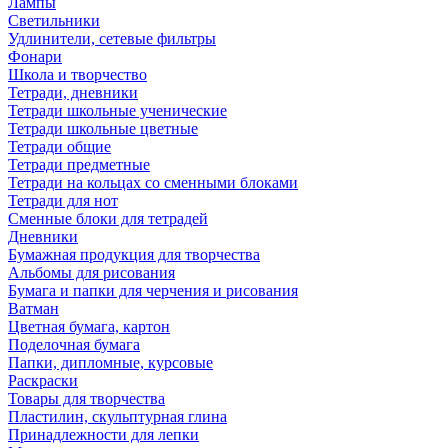
Лампы
Светильники
Удлинители, сетевые фильтры
Фонари
Школа и творчество
Тетради, дневники
Тетради школьные ученические
Тетради школьные цветные
Тетради общие
Тетради предметные
Тетради на кольцах со сменными блоками
Тетради для нот
Сменные блоки для тетрадей
Дневники
Бумажная продукция для творчества
Альбомы для рисования
Бумага и папки для черчения и рисования
Ватман
Цветная бумага, картон
Поделочная бумага
Папки, дипломные, курсовые
Раскраски
Товары для творчества
Пластилин, скульптурная глина
Принадлежности для лепки