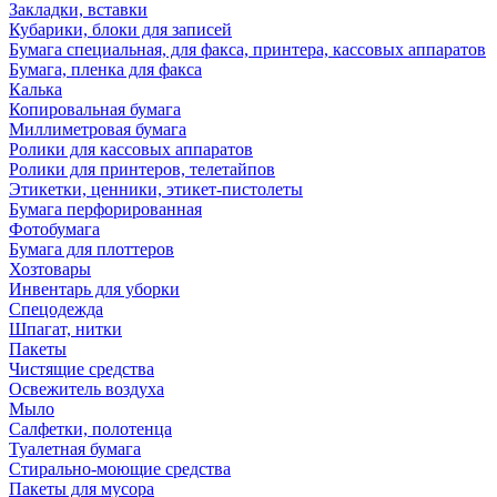
Закладки, вставки
Кубарики, блоки для записей
Бумага специальная, для факса, принтера, кассовых аппаратов
Бумага, пленка для факса
Калька
Копировальная бумага
Миллиметровая бумага
Ролики для кассовых аппаратов
Ролики для принтеров, телетайпов
Этикетки, ценники, этикет-пистолеты
Бумага перфорированная
Фотобумага
Бумага для плоттеров
Хозтовары
Инвентарь для уборки
Спецодежда
Шпагат, нитки
Пакеты
Чистящие средства
Освежитель воздуха
Мыло
Салфетки, полотенца
Туалетная бумага
Стирально-моющие средства
Пакеты для мусора