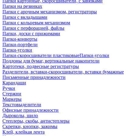
Папки картонные, скоросшиватели, с завязками
Папки на резинках
Папки с арочным механизмом, регистраторы
Папки с вкладышами
Папки с кольцевым механизмом
Папки с перфорацией, файлы
Папки, доски с прижимами
Папки-конверты
Папки-портфели
Папки-уголки
Папки-скоросшиватели пластиковыеПапки-уголки
Поддоны для бумаг, вертикальные накопители
Картотеки, подвесные регистратуры
Разделители, вставки-скоросшиватели, вставки бумажные
Письменные принадлежности
Карандаши
Ручки
Стержни
Маркеры
Текстовыделители
Офисные принадлежности
Дыроколы, шило
Степлеры, скобы, антистеплеры
Скрепки, кнопки, зажимы
Клей, клейкая лента