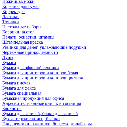
Ножницы, ножи
Корзины для бумаг
Корректура
Ластики
Точилки
Настольные наборы
Коврики на стол
Печати, оснастки, штампы
Штемпельная краска
Резинки для денег, увлажняющие подушки
Чертежные принадлежности
Лупы
Бумага
Бумага для офисной техники
Бумага для принтеров и копиров белая
Бумага для принтеров и копиров цветная
Бумага писчая
Бумага для факса
Бумага специальная
Бумажная продукция для офиса
Адресно-телефонные книги, визитницы
Блокноты
Бумага для записей, блоки для записей
Бухгалтерские книги, бланки
Ежедневники, планинги, бизнес-органайзеры