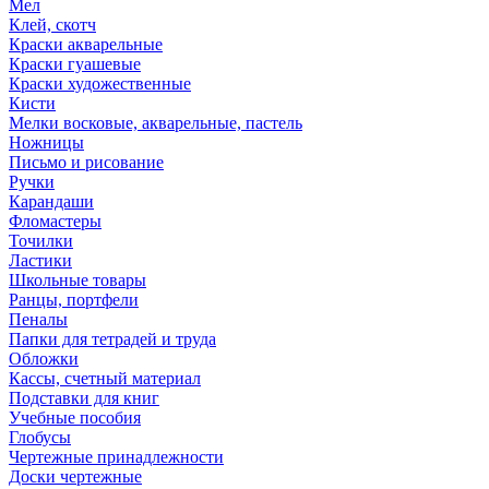
Мел
Клей, скотч
Краски акварельные
Краски гуашевые
Краски художественные
Кисти
Мелки восковые, акварельные, пастель
Ножницы
Письмо и рисование
Ручки
Карандаши
Фломастеры
Точилки
Ластики
Школьные товары
Ранцы, портфели
Пеналы
Папки для тетрадей и труда
Обложки
Кассы, счетный материал
Подставки для книг
Учебные пособия
Глобусы
Чертежные принадлежности
Доски чертежные