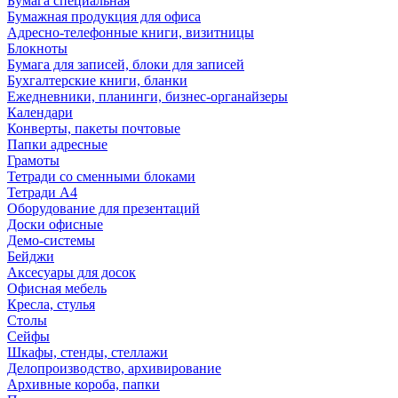
Бумага специальная
Бумажная продукция для офиса
Адресно-телефонные книги, визитницы
Блокноты
Бумага для записей, блоки для записей
Бухгалтерские книги, бланки
Ежедневники, планинги, бизнес-органайзеры
Календари
Конверты, пакеты почтовые
Папки адресные
Грамоты
Тетради со сменными блоками
Тетради А4
Оборудование для презентаций
Доски офисные
Демо-системы
Бейджи
Аксесуары для досок
Офисная мебель
Кресла, стулья
Столы
Сейфы
Шкафы, стенды, стеллажи
Делопроизводство, архивирование
Архивные короба, папки