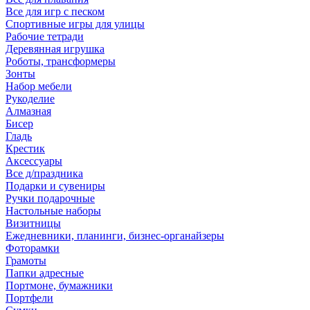
Все для игр с песком
Спортивные игры для улицы
Рабочие тетради
Деревянная игрушка
Роботы, трансформеры
Зонты
Набор мебели
Рукоделие
Алмазная
Бисер
Гладь
Крестик
Аксессуары
Все д/праздника
Подарки и сувениры
Ручки подарочные
Настольные наборы
Визитницы
Ежедневники, планинги, бизнес-органайзеры
Фоторамки
Грамоты
Папки адресные
Портмоне, бумажники
Портфели