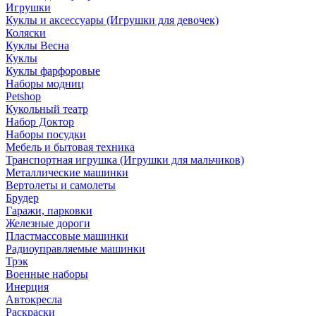
Игрушки
Куклы и аксессуары (Игрушки для девочек)
Коляски
Куклы Весна
Куклы
Куклы фарфоровые
Наборы модниц
Petshop
Кукольный театр
Набор Доктор
Наборы посудки
Мебель и бытовая техника
Транспортная игрушка (Игрушки для мальчиков)
Металлические машинки
Вертолеты и самолеты
Брудер
Гаражи, парковки
Железные дороги
Пластмассовые машинки
Радиоуправляемые машинки
Трэк
Военные наборы
Инерция
Автокресла
Раскраски