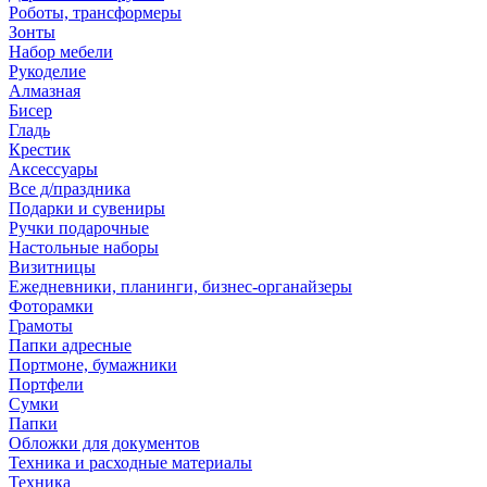
Роботы, трансформеры
Зонты
Набор мебели
Рукоделие
Алмазная
Бисер
Гладь
Крестик
Аксессуары
Все д/праздника
Подарки и сувениры
Ручки подарочные
Настольные наборы
Визитницы
Ежедневники, планинги, бизнес-органайзеры
Фоторамки
Грамоты
Папки адресные
Портмоне, бумажники
Портфели
Сумки
Папки
Обложки для документов
Техника и расходные материалы
Техника