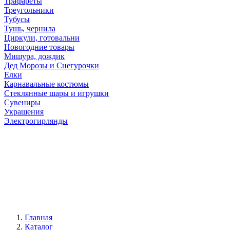
Трафареты
Треугольники
Тубусы
Тушь, чернила
Циркули, готовальни
Новогодние товары
Мишура, дождик
Дед Морозы и Снегурочки
Елки
Карнавальные костюмы
Стеклянные шары и игрушки
Сувениры
Украшения
Электрогирлянды
Главная
Каталог