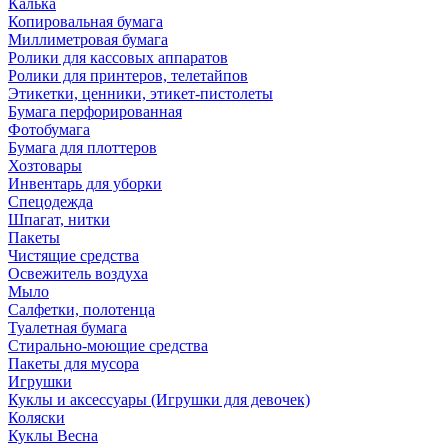
Калька
Копировальная бумага
Миллиметровая бумага
Ролики для кассовых аппаратов
Ролики для принтеров, телетайпов
Этикетки, ценники, этикет-пистолеты
Бумага перфорированная
Фотобумага
Бумага для плоттеров
Хозтовары
Инвентарь для уборки
Спецодежда
Шпагат, нитки
Пакеты
Чистящие средства
Освежитель воздуха
Мыло
Салфетки, полотенца
Туалетная бумага
Стирально-моющие средства
Пакеты для мусора
Игрушки
Куклы и аксессуары (Игрушки для девочек)
Коляски
Куклы Весна