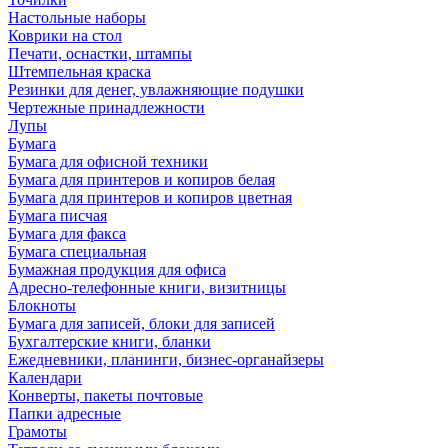
Настольные наборы
Коврики на стол
Печати, оснастки, штампы
Штемпельная краска
Резинки для денег, увлажняющие подушки
Чертежные принадлежности
Лупы
Бумага
Бумага для офисной техники
Бумага для принтеров и копиров белая
Бумага для принтеров и копиров цветная
Бумага писчая
Бумага для факса
Бумага специальная
Бумажная продукция для офиса
Адресно-телефонные книги, визитницы
Блокноты
Бумага для записей, блоки для записей
Бухгалтерские книги, бланки
Ежедневники, планинги, бизнес-органайзеры
Календари
Конверты, пакеты почтовые
Папки адресные
Грамоты