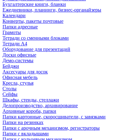
Бухгалтерские книги, бланки
Ежедневники, планинги, бизнес-органайзеры
Календари
Конверты, пакеты почтовые
Папки адресные
Грамоты
Тетради со сменными блоками
Тетради А4
Оборудование для презентаций
Доски офисные
Демо-системы
Бейджи
Аксесуары для досок
Офисная мебель
Кресла, стулья
Столы
Сейфы
Шкафы, стенды, стеллажи
Делопроизводство, архивирование
Архивные короба, папки
Папки картонные, скоросшиватели, с завязками
Папки на резинках
Папки с арочным механизмом, регистраторы
Папки с вкладышами
Папки с кольцевым механизмом