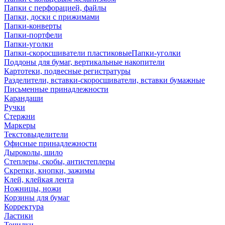
Папки с перфорацией, файлы
Папки, доски с прижимами
Папки-конверты
Папки-портфели
Папки-уголки
Папки-скоросшиватели пластиковыеПапки-уголки
Поддоны для бумаг, вертикальные накопители
Картотеки, подвесные регистратуры
Разделители, вставки-скоросшиватели, вставки бумажные
Письменные принадлежности
Карандаши
Ручки
Стержни
Маркеры
Текстовыделители
Офисные принадлежности
Дыроколы, шило
Степлеры, скобы, антистеплеры
Скрепки, кнопки, зажимы
Клей, клейкая лента
Ножницы, ножи
Корзины для бумаг
Корректура
Ластики
Точилки