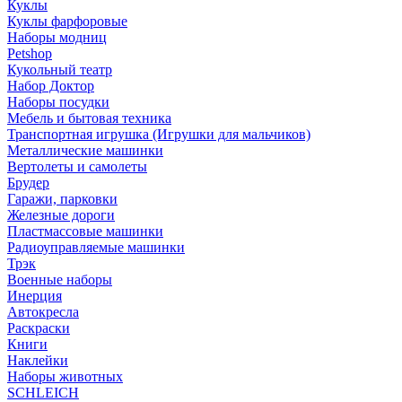
Куклы
Куклы фарфоровые
Наборы модниц
Petshop
Кукольный театр
Набор Доктор
Наборы посудки
Мебель и бытовая техника
Транспортная игрушка (Игрушки для мальчиков)
Металлические машинки
Вертолеты и самолеты
Брудер
Гаражи, парковки
Железные дороги
Пластмассовые машинки
Радиоуправляемые машинки
Трэк
Военные наборы
Инерция
Автокресла
Раскраски
Книги
Наклейки
Наборы животных
SCHLEICH