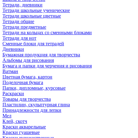
Тетради, дневники
Тетради школьные ученические
Тетради школьные цветные
Тетради общие
Тетради предметные
Тетради на кольцах со сменными блоками
Тетради для нот
Сменные блоки для тетрадей
Дневники
Бумажная продукция для творчества
Альбомы для рисования
Бумага и папки для черчения и рисования
Ватман
Цветная бумага, картон
Поделочная бумага
Папки, дипломные, курсовые
Раскраски
Товары для творчества
Пластилин, скульптурная глина
Принадлежности для лепки
Мел
Клей, скотч
Краски акварельные
Краски гуашевые
Краски художественные