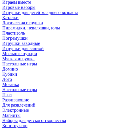
Играем вместе
Игровые наборы
Игрушки для детей младшего возраста
Каталки
Логическая игрушка
Пирамидки, неваляшки, юлы
Пластизоль
Погремушки
Игрушки заводные
Игрушки для ванной
Мыльные пузыри
Мягкая игрушка
Настольные игры
Домино
Кубики
Лото
Мозаика
Настольные игры
Пазл
Развиваюшие
Для развлечений
Электронные
Магниты
Наборы для детского творчества
Конструктор