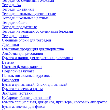
Тетради со сменными блоками
Тетради А4
Тетради, дневники
Тетради школьные ученические
Тетради школьные цветные
Тетради общие
Тетради предметные
Тетради на кольцах со сменными блоками
Тетради для нот
Сменные блоки для тетрадей
Дневники
Бумажная продукция для творчества
Альбомы для рисования
Бумага и папки для черчения и рисования
Ватман
Цветная бумага, картон
Поделочная бумага
Папки, дипломные, курсовые
Раскраски
Бумага для записей, блоки для записей
Бумага с клеевым краем
Закладки, вставки
Кубарики, блоки для записей
Бумага специальная, для факса, принтера, кассовых аппаратов
Бумага, пленка для факса