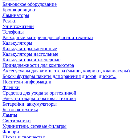
Банковское оборудование
Брошюровщики
Ламинаторы
Резаки
Уничтожители
Телефоны
Расходный материал для офисной техники
Калькуляторы
Калькуляторы карманные
Калькуляторы настольные
Калькуляторы инженерные
Принадлежности для компьютера
Аксесусуары для компьютера (мыши, коврики, клавиатуры)
Боксы футляры пакеты для хранения дисков, дискет...
Носители информации
Флешки
Средства для ухода за оргтехникой
Электротовары и бытовая техника
Батарейки, аккумуляторы
Бытовая техника
Лампы
Светильники
Удлинители, сетевые фильтры
Фонари
Школа и творчество