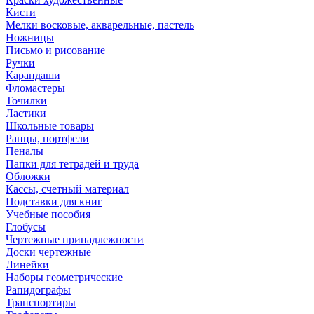
Кисти
Мелки восковые, акварельные, пастель
Ножницы
Письмо и рисование
Ручки
Карандаши
Фломастеры
Точилки
Ластики
Школьные товары
Ранцы, портфели
Пеналы
Папки для тетрадей и труда
Обложки
Кассы, счетный материал
Подставки для книг
Учебные пособия
Глобусы
Чертежные принадлежности
Доски чертежные
Линейки
Наборы геометрические
Рапидографы
Транспортиры