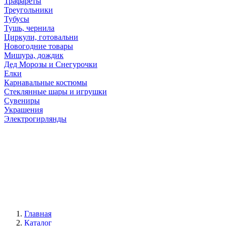
Трафареты
Треугольники
Тубусы
Тушь, чернила
Циркули, готовальни
Новогодние товары
Мишура, дождик
Дед Морозы и Снегурочки
Елки
Карнавальные костюмы
Стеклянные шары и игрушки
Сувениры
Украшения
Электрогирлянды
Главная
Каталог