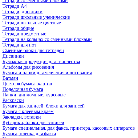
Тетради со сменными блоками
Тетради А4
Тетради, дневники
Тетради школьные ученические
Тетради школьные цветные
Тетради общие
Тетради предметные
Тетради на кольцах со сменными блоками
Тетради для нот
Сменные блоки для тетрадей
Дневники
Бумажная продукция для творчества
Альбомы для рисования
Бумага и папки для черчения и рисования
Ватман
Цветная бумага, картон
Поделочная бумага
Папки, дипломные, курсовые
Раскраски
Бумага для записей, блоки для записей
Бумага с клеевым краем
Закладки, вставки
Кубарики, блоки для записей
Бумага специальная, для факса, принтера, кассовых аппаратов
Бумага, пленка для факса