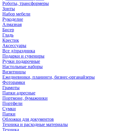
Роботы, трансформеры
Зонты
Набор мебели
Рукоделие
Алмазная
Бисер
Гладь
Крестик
Аксессуары
Все д/праздника
Подарки и сувениры
Ручки подарочные
Настольные наборы
Визитницы
Ежедневники, планинги, бизнес-органайзеры
Фоторамки
Грамоты
Папки адресные
Портмоне, бумажники
Портфели
Сумки
Папки
Обложки для документов
Техника и расходные материалы
Техника