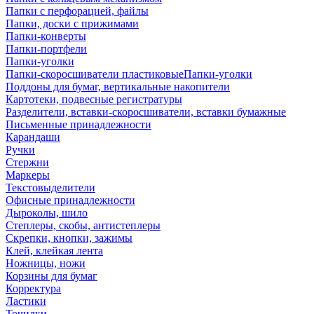
Папки с перфорацией, файлы
Папки, доски с прижимами
Папки-конверты
Папки-портфели
Папки-уголки
Папки-скоросшиватели пластиковыеПапки-уголки
Поддоны для бумаг, вертикальные накопители
Картотеки, подвесные регистратуры
Разделители, вставки-скоросшиватели, вставки бумажные
Письменные принадлежности
Карандаши
Ручки
Стержни
Маркеры
Текстовыделители
Офисные принадлежности
Дыроколы, шило
Степлеры, скобы, антистеплеры
Скрепки, кнопки, зажимы
Клей, клейкая лента
Ножницы, ножи
Корзины для бумаг
Корректура
Ластики
Точилки