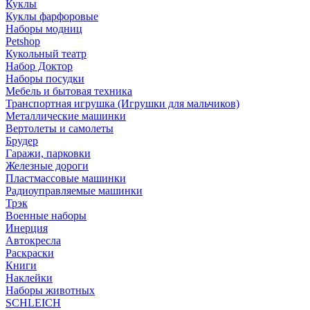
Куклы
Куклы фарфоровые
Наборы модниц
Petshop
Кукольный театр
Набор Доктор
Наборы посудки
Мебель и бытовая техника
Транспортная игрушка (Игрушки для мальчиков)
Металлические машинки
Вертолеты и самолеты
Брудер
Гаражи, парковки
Железные дороги
Пластмассовые машинки
Радиоуправляемые машинки
Трэк
Военные наборы
Инерция
Автокресла
Раскраски
Книги
Наклейки
Наборы животных
SCHLEICH