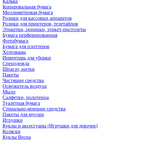
Калька
Копировальная бумага
Миллиметровая бумага
Ролики для кассовых аппаратов
Ролики для принтеров, телетайпов
Этикетки, ценники, этикет-пистолеты
Бумага перфорированная
Фотобумага
Бумага для плоттеров
Хозтовары
Инвентарь для уборки
Спецодежда
Шпагат, нитки
Пакеты
Чистящие средства
Освежитель воздуха
Мыло
Салфетки, полотенца
Туалетная бумага
Стирально-моющие средства
Пакеты для мусора
Игрушки
Куклы и аксессуары (Игрушки для девочек)
Коляски
Куклы Весна