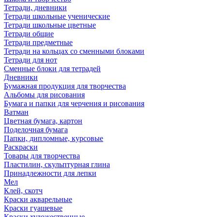
Тетради, дневники
Тетради школьные ученические
Тетради школьные цветные
Тетради общие
Тетради предметные
Тетради на кольцах со сменными блоками
Тетради для нот
Сменные блоки для тетрадей
Дневники
Бумажная продукция для творчества
Альбомы для рисования
Бумага и папки для черчения и рисования
Ватман
Цветная бумага, картон
Поделочная бумага
Папки, дипломные, курсовые
Раскраски
Товары для творчества
Пластилин, скульптурная глина
Принадлежности для лепки
Мел
Клей, скотч
Краски акварельные
Краски гуашевые
Краски художественные