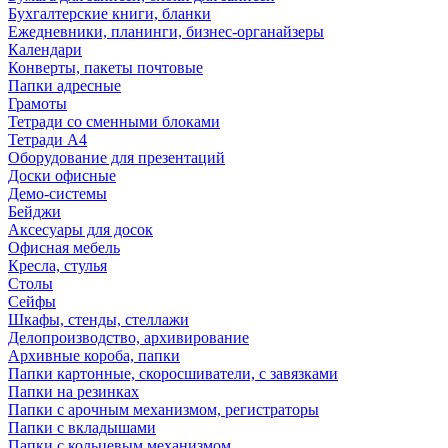
Бухгалтерские книги, бланки
Ежедневники, планинги, бизнес-органайзеры
Календари
Конверты, пакеты почтовые
Папки адресные
Грамоты
Тетради со сменными блоками
Тетради А4
Оборудование для презентаций
Доски офисные
Демо-системы
Бейджи
Аксесуары для досок
Офисная мебель
Кресла, стулья
Столы
Сейфы
Шкафы, стенды, стеллажи
Делопроизводство, архивирование
Архивные короба, папки
Папки картонные, скоросшиватели, с завязками
Папки на резинках
Папки с арочным механизмом, регистраторы
Папки с вкладышами
Папки с кольцевым механизмом