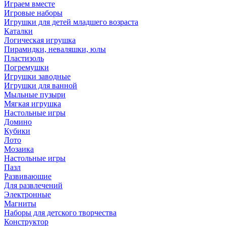
Играем вместе
Игровые наборы
Игрушки для детей младшего возраста
Каталки
Логическая игрушка
Пирамидки, неваляшки, юлы
Пластизоль
Погремушки
Игрушки заводные
Игрушки для ванной
Мыльные пузыри
Мягкая игрушка
Настольные игры
Домино
Кубики
Лото
Мозаика
Настольные игры
Пазл
Развиваюшие
Для развлечений
Электронные
Магниты
Наборы для детского творчества
Конструктор