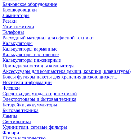
Банковское оборудование
Брошюровщики
Ламинаторы
Резаки
Уничтожители
Телефоны
Расходный материал для офисной техники
Калькуляторы
Калькуляторы карманные
Калькуляторы настольные
Калькуляторы инженерные
Принадлежности для компьютера
Аксесусуары для компьютера (мыши, коврики, клавиатуры)
Боксы футляры пакеты для хранения дисков, дискет...
Носители информации
Флешки
Средства для ухода за оргтехникой
Электротовары и бытовая техника
Батарейки, аккумуляторы
Бытовая техника
Лампы
Светильники
Удлинители, сетевые фильтры
Фонари
Школа и творчество