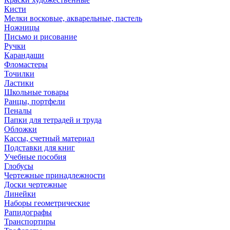
Кисти
Мелки восковые, акварельные, пастель
Ножницы
Письмо и рисование
Ручки
Карандаши
Фломастеры
Точилки
Ластики
Школьные товары
Ранцы, портфели
Пеналы
Папки для тетрадей и труда
Обложки
Кассы, счетный материал
Подставки для книг
Учебные пособия
Глобусы
Чертежные принадлежности
Доски чертежные
Линейки
Наборы геометрические
Рапидографы
Транспортиры