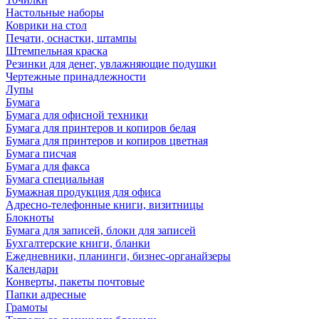
Настольные наборы
Коврики на стол
Печати, оснастки, штампы
Штемпельная краска
Резинки для денег, увлажняющие подушки
Чертежные принадлежности
Лупы
Бумага
Бумага для офисной техники
Бумага для принтеров и копиров белая
Бумага для принтеров и копиров цветная
Бумага писчая
Бумага для факса
Бумага специальная
Бумажная продукция для офиса
Адресно-телефонные книги, визитницы
Блокноты
Бумага для записей, блоки для записей
Бухгалтерские книги, бланки
Ежедневники, планинги, бизнес-органайзеры
Календари
Конверты, пакеты почтовые
Папки адресные
Грамоты