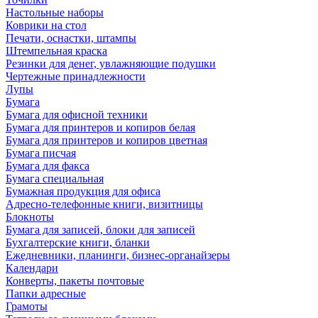
Настольные наборы
Коврики на стол
Печати, оснастки, штампы
Штемпельная краска
Резинки для денег, увлажняющие подушки
Чертежные принадлежности
Лупы
Бумага
Бумага для офисной техники
Бумага для принтеров и копиров белая
Бумага для принтеров и копиров цветная
Бумага писчая
Бумага для факса
Бумага специальная
Бумажная продукция для офиса
Адресно-телефонные книги, визитницы
Блокноты
Бумага для записей, блоки для записей
Бухгалтерские книги, бланки
Ежедневники, планинги, бизнес-органайзеры
Календари
Конверты, пакеты почтовые
Папки адресные
Грамоты