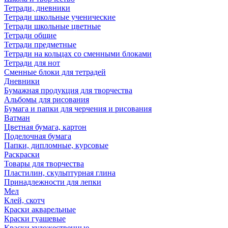
Тетради, дневники
Тетради школьные ученические
Тетради школьные цветные
Тетради общие
Тетради предметные
Тетради на кольцах со сменными блоками
Тетради для нот
Сменные блоки для тетрадей
Дневники
Бумажная продукция для творчества
Альбомы для рисования
Бумага и папки для черчения и рисования
Ватман
Цветная бумага, картон
Поделочная бумага
Папки, дипломные, курсовые
Раскраски
Товары для творчества
Пластилин, скульптурная глина
Принадлежности для лепки
Мел
Клей, скотч
Краски акварельные
Краски гуашевые
Краски художественные