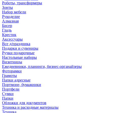
Роботы, трансформеры
Зонты
Набор мебели
Рукоделие
Алмазная
Бисер
Гладь
Крестик
Аксессуары
Все д/праздника
Подарки и сувениры
Ручки подарочные
Настольные наборы
Визитницы
Ежедневники, планинги, бизнес-органайзеры
Фоторамки
Грамоты
Папки адресные
Портмоне, бумажники
Портфели
Сумки
Папки
Обложки для документов
Техника и расходные материалы
Техника