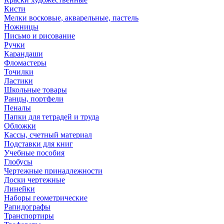
Кисти
Мелки восковые, акварельные, пастель
Ножницы
Письмо и рисование
Ручки
Карандаши
Фломастеры
Точилки
Ластики
Школьные товары
Ранцы, портфели
Пеналы
Папки для тетрадей и труда
Обложки
Кассы, счетный материал
Подставки для книг
Учебные пособия
Глобусы
Чертежные принадлежности
Доски чертежные
Линейки
Наборы геометрические
Рапидографы
Транспортиры