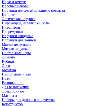
Играем вместе
Игровые наборы
Игрушки для детей младшего возраста
Каталки
Логическая игрушка
Пирамидки, неваляшки, юлы
Пластизоль
Погремушки
Игрушки заводные
Игрушки для ванной
Мыльные пузыри
Мягкая игрушка
Настольные игры
Домино
Кубики
Лото
Мозаика
Настольные игры
Пазл
Развиваюшие
Для развлечений
Электронные
Магниты
Наборы для детского творчества
Конструктор