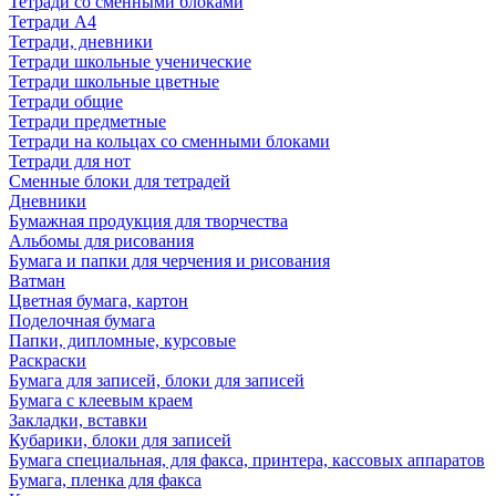
Тетради со сменными блоками
Тетради А4
Тетради, дневники
Тетради школьные ученические
Тетради школьные цветные
Тетради общие
Тетради предметные
Тетради на кольцах со сменными блоками
Тетради для нот
Сменные блоки для тетрадей
Дневники
Бумажная продукция для творчества
Альбомы для рисования
Бумага и папки для черчения и рисования
Ватман
Цветная бумага, картон
Поделочная бумага
Папки, дипломные, курсовые
Раскраски
Бумага для записей, блоки для записей
Бумага с клеевым краем
Закладки, вставки
Кубарики, блоки для записей
Бумага специальная, для факса, принтера, кассовых аппаратов
Бумага, пленка для факса