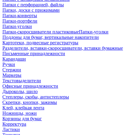
Папки с перфорацией, файлы
Папки, доски с прижимами
Папки-конверты
Папки-портфели
Папки-уголки
Папки-скоросшиватели пластиковыеПапки-уголки
Поддоны для бумаг, вертикальные накопители
Картотеки, подвесные регистратуры
Разделители, вставки-скоросшиватели, вставки бумажные
Письменные принадлежности
Карандаши
Ручки
Стержни
Маркеры
Текстовыделители
Офисные принадлежности
Дыроколы, шило
Степлеры, скобы, антистеплеры
Скрепки, кнопки, зажимы
Клей, клейкая лента
Ножницы, ножи
Корзины для бумаг
Корректура
Ластики
Точилки