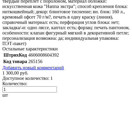
твёрдый переплёт с поролоном, материал обложки:
искусственная кожа "Наппа экстра"; способ крепления блока:
ниткошвейный; декор: блинтовое тиснение; вн. блок: 160 л.,
кремовый офсет 70 г/м?, печать в одну краску (линия),
справочный материал: есть; перфорация углов блока: нет;
закладка/-и: одно ляссе, каптал: есть; форзац: печать пантоном,
особенности: клапан фигурный мягкий в декоративной петле;
персонализация возможна: да; индивидуальная упаковка:
ПЭТ-пакет)
Остальные характеристики
ШтрихКод
4606008604392
Код товара
265156
Добавить новый комментарий
1 300,00 руб.
Доступное количество:
1
Количество:
шт