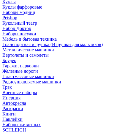
Куклы
Куклы фарфоровые
Наборы модниц
Petshop
Кукольный театр
Набор Доктор
Наборы посудки
Мебель и бытовая техника
Транспортная игрушка (Игрушки для мальчиков)
Металлические машинки
Вертолеты и самолеты
Брудер
Гаражи, парковки
Железные дороги
Пластмассовые машинки
Радиоуправляемые машинки
Трэк
Военные наборы
Инерция
Автокресла
Раскраски
Книги
Наклейки
Наборы животных
SCHLEICH