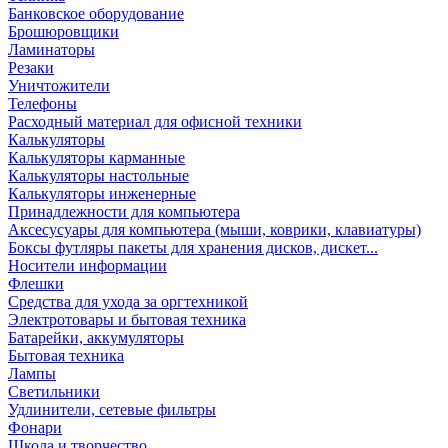
Банковское оборудование
Брошюровщики
Ламинаторы
Резаки
Уничтожители
Телефоны
Расходный материал для офисной техники
Калькуляторы
Калькуляторы карманные
Калькуляторы настольные
Калькуляторы инженерные
Принадлежности для компьютера
Аксесусуары для компьютера (мыши, коврики, клавиатуры)
Боксы футляры пакеты для хранения дисков, дискет...
Носители информации
Флешки
Средства для ухода за оргтехникой
Электротовары и бытовая техника
Батарейки, аккумуляторы
Бытовая техника
Лампы
Светильники
Удлинители, сетевые фильтры
Фонари
Школа и творчество