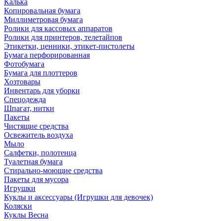
Калька
Копировальная бумага
Миллиметровая бумага
Ролики для кассовых аппаратов
Ролики для принтеров, телетайпов
Этикетки, ценники, этикет-пистолеты
Бумага перфорированная
Фотобумага
Бумага для плоттеров
Хозтовары
Инвентарь для уборки
Спецодежда
Шпагат, нитки
Пакеты
Чистящие средства
Освежитель воздуха
Мыло
Салфетки, полотенца
Туалетная бумага
Стирально-моющие средства
Пакеты для мусора
Игрушки
Куклы и аксессуары (Игрушки для девочек)
Коляски
Куклы Весна