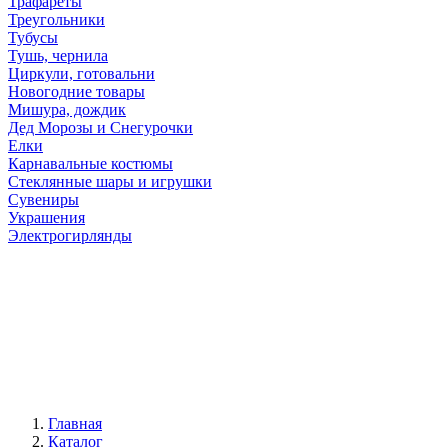
Трафареты
Треугольники
Тубусы
Тушь, чернила
Циркули, готовальни
Новогодние товары
Мишура, дождик
Дед Морозы и Снегурочки
Елки
Карнавальные костюмы
Стеклянные шары и игрушки
Сувениры
Украшения
Электрогирлянды
Главная
Каталог