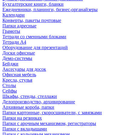
Бухгалтерские книги, бланки
Ежедневники, планинги, бизнес-органайзеры
Календари
Конверты, пакеты почтовые
Папки адресные
Грамоты
Тетради со сменными блоками
Тетради А4
Оборудование для презентаций
Доски офисные
Демо-системы
Бейджи
Аксесуары для досок
Офисная мебель
Кресла, стулья
Столы
Сейфы
Шкафы, стенды, стеллажи
Делопроизводство, архивирование
Архивные короба, папки
Папки картонные, скоросшиватели, с завязками
Папки на резинках
Папки с арочным механизмом, регистраторы
Папки с вкладышами
Папки с кольцевым механизмом