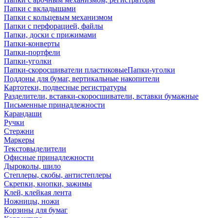
Папки с вкладышами
Папки с кольцевым механизмом
Папки с перфорацией, файлы
Папки, доски с прижимами
Папки-конверты
Папки-портфели
Папки-уголки
Папки-скоросшиватели пластиковыеПапки-уголки
Поддоны для бумаг, вертикальные накопители
Картотеки, подвесные регистратуры
Разделители, вставки-скоросшиватели, вставки бумажные
Письменные принадлежности
Карандаши
Ручки
Стержни
Маркеры
Текстовыделители
Офисные принадлежности
Дыроколы, шило
Степлеры, скобы, антистеплеры
Скрепки, кнопки, зажимы
Клей, клейкая лента
Ножницы, ножи
Корзины для бумаг