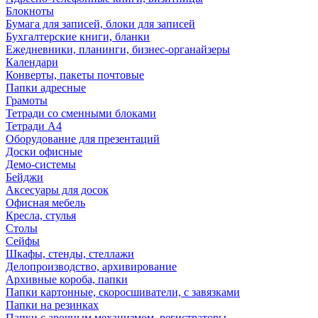
Блокноты
Бумага для записей, блоки для записей
Бухгалтерские книги, бланки
Ежедневники, планинги, бизнес-органайзеры
Календари
Конверты, пакеты почтовые
Папки адресные
Грамоты
Тетради со сменными блоками
Тетради А4
Оборудование для презентаций
Доски офисные
Демо-системы
Бейджи
Аксесуары для досок
Офисная мебель
Кресла, стулья
Столы
Сейфы
Шкафы, стенды, стеллажи
Делопроизводство, архивирование
Архивные короба, папки
Папки картонные, скоросшиватели, с завязками
Папки на резинках
Папки с арочным механизмом, регистраторы