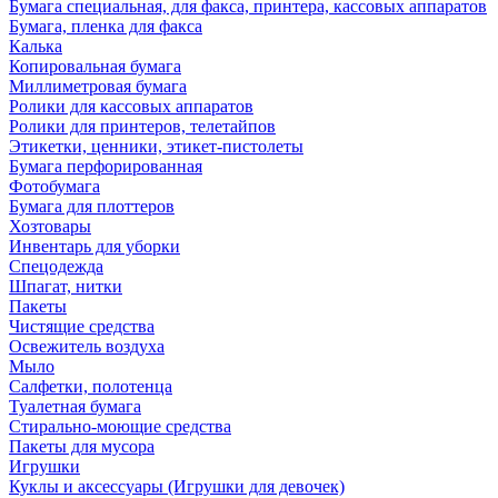
Бумага специальная, для факса, принтера, кассовых аппаратов
Бумага, пленка для факса
Калька
Копировальная бумага
Миллиметровая бумага
Ролики для кассовых аппаратов
Ролики для принтеров, телетайпов
Этикетки, ценники, этикет-пистолеты
Бумага перфорированная
Фотобумага
Бумага для плоттеров
Хозтовары
Инвентарь для уборки
Спецодежда
Шпагат, нитки
Пакеты
Чистящие средства
Освежитель воздуха
Мыло
Салфетки, полотенца
Туалетная бумага
Стирально-моющие средства
Пакеты для мусора
Игрушки
Куклы и аксессуары (Игрушки для девочек)