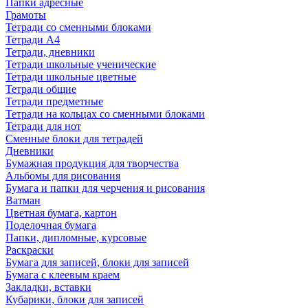
Папки адресные
Грамоты
Тетради со сменными блоками
Тетради А4
Тетради, дневники
Тетради школьные ученические
Тетради школьные цветные
Тетради общие
Тетради предметные
Тетради на кольцах со сменными блоками
Тетради для нот
Сменные блоки для тетрадей
Дневники
Бумажная продукция для творчества
Альбомы для рисования
Бумага и папки для черчения и рисования
Ватман
Цветная бумага, картон
Поделочная бумага
Папки, дипломные, курсовые
Раскраски
Бумага для записей, блоки для записей
Бумага с клеевым краем
Закладки, вставки
Кубарики, блоки для записей