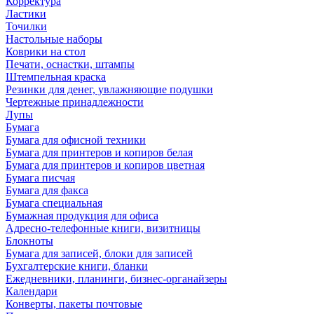
Корректура
Ластики
Точилки
Настольные наборы
Коврики на стол
Печати, оснастки, штампы
Штемпельная краска
Резинки для денег, увлажняющие подушки
Чертежные принадлежности
Лупы
Бумага
Бумага для офисной техники
Бумага для принтеров и копиров белая
Бумага для принтеров и копиров цветная
Бумага писчая
Бумага для факса
Бумага специальная
Бумажная продукция для офиса
Адресно-телефонные книги, визитницы
Блокноты
Бумага для записей, блоки для записей
Бухгалтерские книги, бланки
Ежедневники, планинги, бизнес-органайзеры
Календари
Конверты, пакеты почтовые