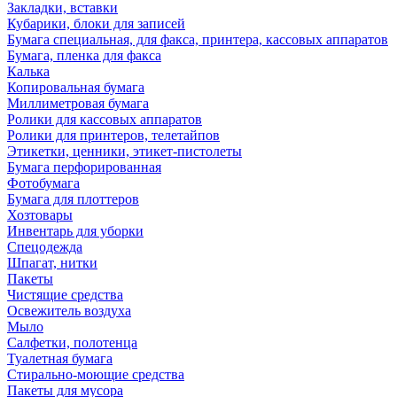
Закладки, вставки
Кубарики, блоки для записей
Бумага специальная, для факса, принтера, кассовых аппаратов
Бумага, пленка для факса
Калька
Копировальная бумага
Миллиметровая бумага
Ролики для кассовых аппаратов
Ролики для принтеров, телетайпов
Этикетки, ценники, этикет-пистолеты
Бумага перфорированная
Фотобумага
Бумага для плоттеров
Хозтовары
Инвентарь для уборки
Спецодежда
Шпагат, нитки
Пакеты
Чистящие средства
Освежитель воздуха
Мыло
Салфетки, полотенца
Туалетная бумага
Стирально-моющие средства
Пакеты для мусора