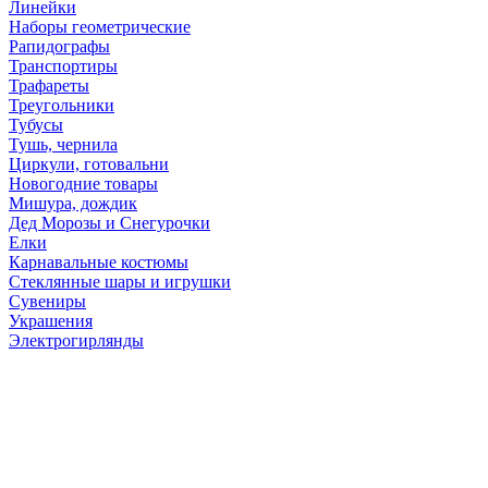
Линейки
Наборы геометрические
Рапидографы
Транспортиры
Трафареты
Треугольники
Тубусы
Тушь, чернила
Циркули, готовальни
Новогодние товары
Мишура, дождик
Дед Морозы и Снегурочки
Елки
Карнавальные костюмы
Стеклянные шары и игрушки
Сувениры
Украшения
Электрогирлянды