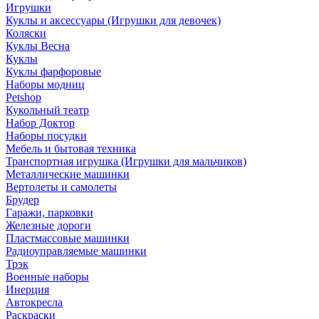
Игрушки
Куклы и аксессуары (Игрушки для девочек)
Коляски
Куклы Весна
Куклы
Куклы фарфоровые
Наборы модниц
Petshop
Кукольный театр
Набор Доктор
Наборы посудки
Мебель и бытовая техника
Транспортная игрушка (Игрушки для мальчиков)
Металлические машинки
Вертолеты и самолеты
Брудер
Гаражи, парковки
Железные дороги
Пластмассовые машинки
Радиоуправляемые машинки
Трэк
Военные наборы
Инерция
Автокресла
Раскраски