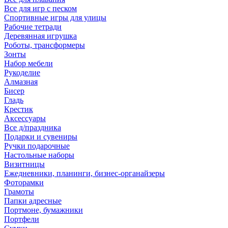
Все для игр с песком
Спортивные игры для улицы
Рабочие тетради
Деревянная игрушка
Роботы, трансформеры
Зонты
Набор мебели
Рукоделие
Алмазная
Бисер
Гладь
Крестик
Аксессуары
Все д/праздника
Подарки и сувениры
Ручки подарочные
Настольные наборы
Визитницы
Ежедневники, планинги, бизнес-органайзеры
Фоторамки
Грамоты
Папки адресные
Портмоне, бумажники
Портфели