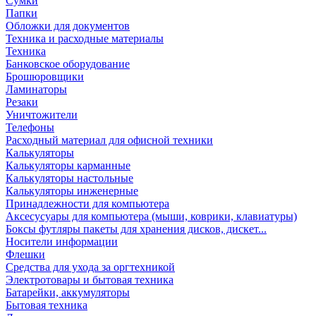
Сумки
Папки
Обложки для документов
Техника и расходные материалы
Техника
Банковское оборудование
Брошюровщики
Ламинаторы
Резаки
Уничтожители
Телефоны
Расходный материал для офисной техники
Калькуляторы
Калькуляторы карманные
Калькуляторы настольные
Калькуляторы инженерные
Принадлежности для компьютера
Аксесусуары для компьютера (мыши, коврики, клавиатуры)
Боксы футляры пакеты для хранения дисков, дискет...
Носители информации
Флешки
Средства для ухода за оргтехникой
Электротовары и бытовая техника
Батарейки, аккумуляторы
Бытовая техника