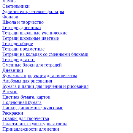
Лампы
Светильники
Удлинители, сетевые фильтры
Фонари
Школа и творчество
Тетради, дневники
Тетради школьные ученические
Тетради школьные цветные
Тетради общие
Тетради предметные
Тетради на кольцах со сменными блоками
Тетради для нот
Сменные блоки для тетрадей
Дневники
Бумажная продукция для творчества
Альбомы для рисования
Бумага и папки для черчения и рисования
Ватман
Цветная бумага, картон
Поделочная бумага
Папки, дипломные, курсовые
Раскраски
Товары для творчества
Пластилин, скульптурная глина
Принадлежности для лепки