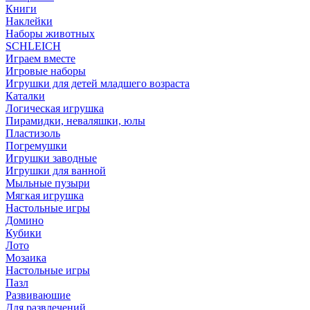
Книги
Наклейки
Наборы животных
SCHLEICH
Играем вместе
Игровые наборы
Игрушки для детей младшего возраста
Каталки
Логическая игрушка
Пирамидки, неваляшки, юлы
Пластизоль
Погремушки
Игрушки заводные
Игрушки для ванной
Мыльные пузыри
Мягкая игрушка
Настольные игры
Домино
Кубики
Лото
Мозаика
Настольные игры
Пазл
Развиваюшие
Для развлечений