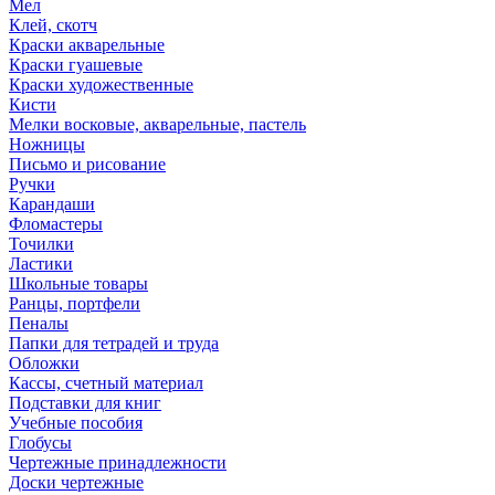
Мел
Клей, скотч
Краски акварельные
Краски гуашевые
Краски художественные
Кисти
Мелки восковые, акварельные, пастель
Ножницы
Письмо и рисование
Ручки
Карандаши
Фломастеры
Точилки
Ластики
Школьные товары
Ранцы, портфели
Пеналы
Папки для тетрадей и труда
Обложки
Кассы, счетный материал
Подставки для книг
Учебные пособия
Глобусы
Чертежные принадлежности
Доски чертежные