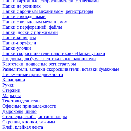
Папки картонные, скоросшиватели, с завязками
Папки на резинках
Папки с арочным механизмом, регистраторы
Папки с вкладышами
Папки с кольцевым механизмом
Папки с перфорацией, файлы
Папки, доски с прижимами
Папки-конверты
Папки-портфели
Папки-уголки
Папки-скоросшиватели пластиковыеПапки-уголки
Поддоны для бумаг, вертикальные накопители
Картотеки, подвесные регистратуры
Разделители, вставки-скоросшиватели, вставки бумажные
Письменные принадлежности
Карандаши
Ручки
Стержни
Маркеры
Текстовыделители
Офисные принадлежности
Дыроколы, шило
Степлеры, скобы, антистеплеры
Скрепки, кнопки, зажимы
Клей, клейкая лента