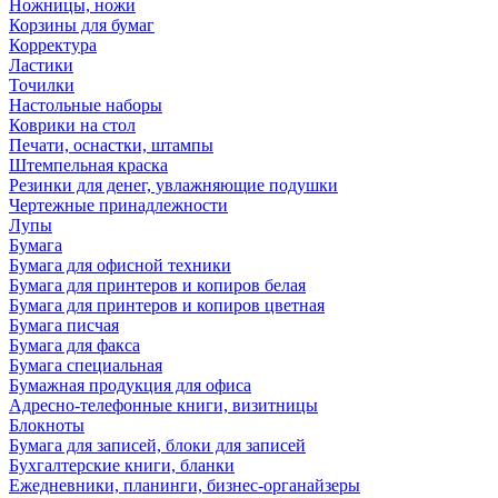
Ножницы, ножи
Корзины для бумаг
Корректура
Ластики
Точилки
Настольные наборы
Коврики на стол
Печати, оснастки, штампы
Штемпельная краска
Резинки для денег, увлажняющие подушки
Чертежные принадлежности
Лупы
Бумага
Бумага для офисной техники
Бумага для принтеров и копиров белая
Бумага для принтеров и копиров цветная
Бумага писчая
Бумага для факса
Бумага специальная
Бумажная продукция для офиса
Адресно-телефонные книги, визитницы
Блокноты
Бумага для записей, блоки для записей
Бухгалтерские книги, бланки
Ежедневники, планинги, бизнес-органайзеры