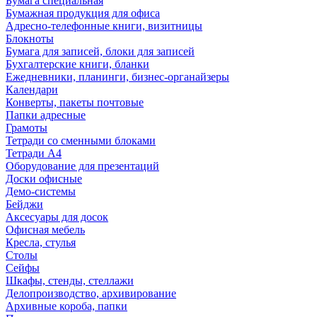
Бумага специальная
Бумажная продукция для офиса
Адресно-телефонные книги, визитницы
Блокноты
Бумага для записей, блоки для записей
Бухгалтерские книги, бланки
Ежедневники, планинги, бизнес-органайзеры
Календари
Конверты, пакеты почтовые
Папки адресные
Грамоты
Тетради со сменными блоками
Тетради А4
Оборудование для презентаций
Доски офисные
Демо-системы
Бейджи
Аксесуары для досок
Офисная мебель
Кресла, стулья
Столы
Сейфы
Шкафы, стенды, стеллажи
Делопроизводство, архивирование
Архивные короба, папки