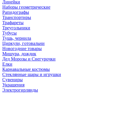
Линейки
Наборы геометрические
Рапидографы
Транспортиры
Трафареты
Треугольники
Тубусы
Тушь, чернила
Циркули, готовальни
Новогодние товары
Мишура, дождик
Дед Морозы и Снегурочки
Елки
Карнавальные костюмы
Стеклянные шары и игрушки
Сувениры
Украшения
Электрогирлянды