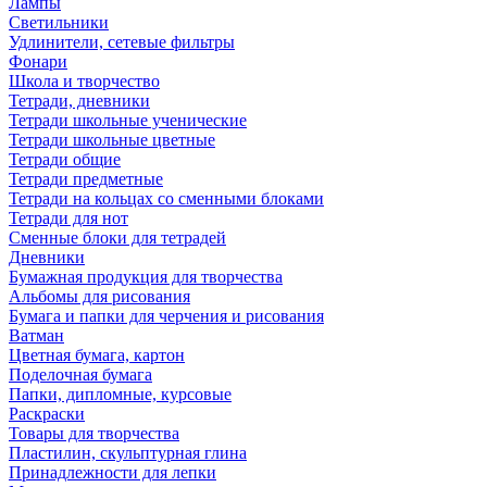
Лампы
Светильники
Удлинители, сетевые фильтры
Фонари
Школа и творчество
Тетради, дневники
Тетради школьные ученические
Тетради школьные цветные
Тетради общие
Тетради предметные
Тетради на кольцах со сменными блоками
Тетради для нот
Сменные блоки для тетрадей
Дневники
Бумажная продукция для творчества
Альбомы для рисования
Бумага и папки для черчения и рисования
Ватман
Цветная бумага, картон
Поделочная бумага
Папки, дипломные, курсовые
Раскраски
Товары для творчества
Пластилин, скульптурная глина
Принадлежности для лепки