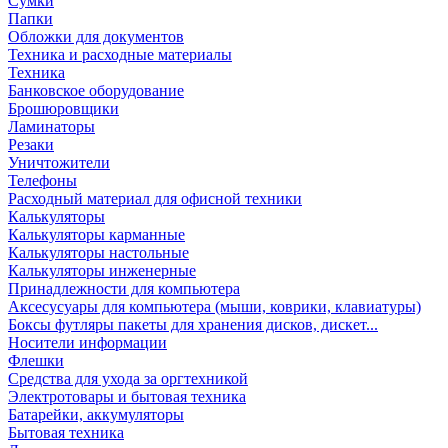
Сумки
Папки
Обложки для документов
Техника и расходные материалы
Техника
Банковское оборудование
Брошюровщики
Ламинаторы
Резаки
Уничтожители
Телефоны
Расходный материал для офисной техники
Калькуляторы
Калькуляторы карманные
Калькуляторы настольные
Калькуляторы инженерные
Принадлежности для компьютера
Аксесусуары для компьютера (мыши, коврики, клавиатуры)
Боксы футляры пакеты для хранения дисков, дискет...
Носители информации
Флешки
Средства для ухода за оргтехникой
Электротовары и бытовая техника
Батарейки, аккумуляторы
Бытовая техника