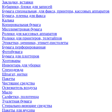
Закладки, вставки
Кубарики, блоки для записей
Бумага специальная, для факса, принтера, кассовых аппаратов
Бумага, пленка для факса
Калька
Копировальная бумага
Миллиметровая бумага
Ролики для кассовых аппаратов
Ролики для принтеров, телетайпов
Этикетки, ценники, этикет-пистолеты
Бумага перфорированная
Фотобумага
Бумага для плоттеров
Хозтовары
Инвентарь для уборки
Спецодежда
Шпагат, нитки
Пакеты
Чистящие средства
Освежитель воздуха
Мыло
Салфетки, полотенца
Туалетная бумага
Стирально-моющие средства
Пакеты для мусора