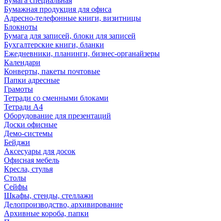
Бумага специальная
Бумажная продукция для офиса
Адресно-телефонные книги, визитницы
Блокноты
Бумага для записей, блоки для записей
Бухгалтерские книги, бланки
Ежедневники, планинги, бизнес-органайзеры
Календари
Конверты, пакеты почтовые
Папки адресные
Грамоты
Тетради со сменными блоками
Тетради А4
Оборудование для презентаций
Доски офисные
Демо-системы
Бейджи
Аксесуары для досок
Офисная мебель
Кресла, стулья
Столы
Сейфы
Шкафы, стенды, стеллажи
Делопроизводство, архивирование
Архивные короба, папки