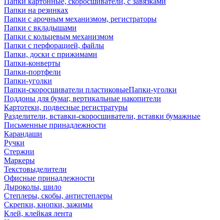
Папки картонные, скоросшиватели, с завязками
Папки на резинках
Папки с арочным механизмом, регистраторы
Папки с вкладышами
Папки с кольцевым механизмом
Папки с перфорацией, файлы
Папки, доски с прижимами
Папки-конверты
Папки-портфели
Папки-уголки
Папки-скоросшиватели пластиковыеПапки-уголки
Поддоны для бумаг, вертикальные накопители
Картотеки, подвесные регистратуры
Разделители, вставки-скоросшиватели, вставки бумажные
Письменные принадлежности
Карандаши
Ручки
Стержни
Маркеры
Текстовыделители
Офисные принадлежности
Дыроколы, шило
Степлеры, скобы, антистеплеры
Скрепки, кнопки, зажимы
Клей, клейкая лента