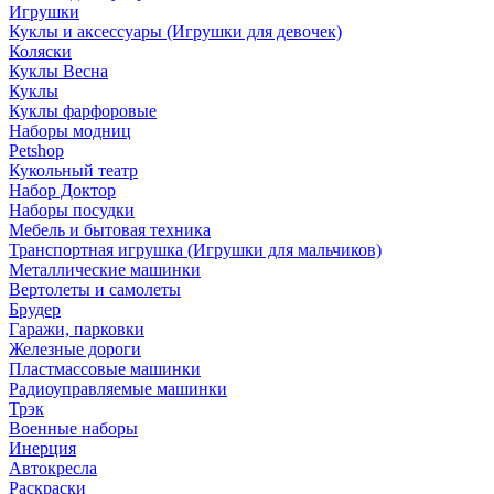
Игрушки
Куклы и аксессуары (Игрушки для девочек)
Коляски
Куклы Весна
Куклы
Куклы фарфоровые
Наборы модниц
Petshop
Кукольный театр
Набор Доктор
Наборы посудки
Мебель и бытовая техника
Транспортная игрушка (Игрушки для мальчиков)
Металлические машинки
Вертолеты и самолеты
Брудер
Гаражи, парковки
Железные дороги
Пластмассовые машинки
Радиоуправляемые машинки
Трэк
Военные наборы
Инерция
Автокресла
Раскраски