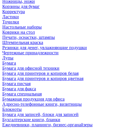
Ножницы, ножи
Корзины для бумаг
Корректура
Ластики
Точилки
Настольные наборы
Коврики на стол
Печати, оснастки, штампы
Штемпельная краска
Резинки для денег, увлажняющие подушки
Чертежные принадлежности
Лупы
Бумага
Бумага для офисной техники
Бумага для принтеров и копиров белая
Бумага для принтеров и копиров цветная
Бумага писчая
Бумага для факса
Бумага специальная
Бумажная продукция для офиса
Адресно-телефонные книги, визитницы
Блокноты
Бумага для записей, блоки для записей
Бухгалтерские книги, бланки
Ежедневники, планинги, бизнес-органайзеры