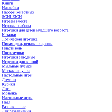
Книги
Наклейки
Наборы животных
SCHLEICH
Играем вместе
Игровые наборы
Игрушки для детей младшего возраста
Каталки
Логическая игрушка
Пирамидки, неваляшки, юлы
Пластизоль
Погремушки
Игрушки заводные
Игрушки для ванной
Мыльные пузыри
Мягкая игрушка
Настольные игры
Домино
Кубики
Лото
Мозаика
Настольные игры
Пазл
Развиваюшие
Для развлечений