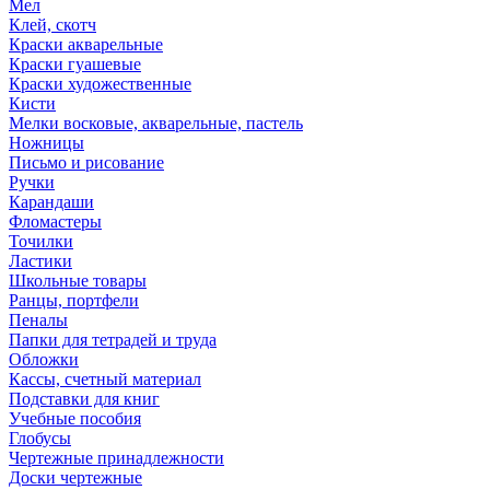
Мел
Клей, скотч
Краски акварельные
Краски гуашевые
Краски художественные
Кисти
Мелки восковые, акварельные, пастель
Ножницы
Письмо и рисование
Ручки
Карандаши
Фломастеры
Точилки
Ластики
Школьные товары
Ранцы, портфели
Пеналы
Папки для тетрадей и труда
Обложки
Кассы, счетный материал
Подставки для книг
Учебные пособия
Глобусы
Чертежные принадлежности
Доски чертежные