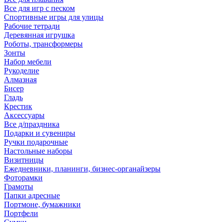
Все для игр с песком
Спортивные игры для улицы
Рабочие тетради
Деревянная игрушка
Роботы, трансформеры
Зонты
Набор мебели
Рукоделие
Алмазная
Бисер
Гладь
Крестик
Аксессуары
Все д/праздника
Подарки и сувениры
Ручки подарочные
Настольные наборы
Визитницы
Ежедневники, планинги, бизнес-органайзеры
Фоторамки
Грамоты
Папки адресные
Портмоне, бумажники
Портфели