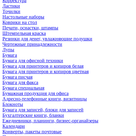
Корректура
Ластики
Точилки
Настольные наборы
Коврики на стол
Печати, оснастки, штампы
Штемпельная краска
Резинки для денег, увлажняющие подушки
Чертежные принадлежности
Лупы
Бумага
Бумага для офисной техники
Бумага для принтеров и копиров белая
Бумага для принтеров и копиров цветная
Бумага писчая
Бумага для факса
Бумага специальная
Бумажная продукция для офиса
Адресно-телефонные книги, визитницы
Блокноты
Бумага для записей, блоки для записей
Бухгалтерские книги, бланки
Ежедневники, планинги, бизнес-органайзеры
Календари
Конверты, пакеты почтовые