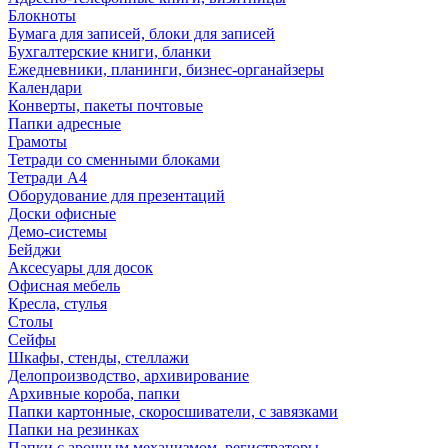
Блокноты
Бумага для записей, блоки для записей
Бухгалтерские книги, бланки
Ежедневники, планинги, бизнес-органайзеры
Календари
Конверты, пакеты почтовые
Папки адресные
Грамоты
Тетради со сменными блоками
Тетради А4
Оборудование для презентаций
Доски офисные
Демо-системы
Бейджи
Аксесуары для досок
Офисная мебель
Кресла, стулья
Столы
Сейфы
Шкафы, стенды, стеллажи
Делопроизводство, архивирование
Архивные короба, папки
Папки картонные, скоросшиватели, с завязками
Папки на резинках
Папки с арочным механизмом, регистраторы