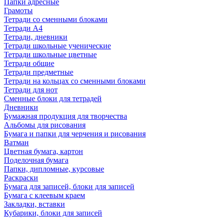
Папки адресные
Грамоты
Тетради со сменными блоками
Тетради А4
Тетради, дневники
Тетради школьные ученические
Тетради школьные цветные
Тетради общие
Тетради предметные
Тетради на кольцах со сменными блоками
Тетради для нот
Сменные блоки для тетрадей
Дневники
Бумажная продукция для творчества
Альбомы для рисования
Бумага и папки для черчения и рисования
Ватман
Цветная бумага, картон
Поделочная бумага
Папки, дипломные, курсовые
Раскраски
Бумага для записей, блоки для записей
Бумага с клеевым краем
Закладки, вставки
Кубарики, блоки для записей