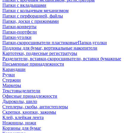
Папки с вкладышами
Папки с кольцевым механизмом
Папки с перфорацией, файлы
Папки, доски с прижимами
Папки-конверты
Папки-портфели
Папки-уголки
Папки-скоросшиватели пластиковыеПапки-уголки
Поддоны для бумаг, вертикальные накопители
Картотеки, подвесные регистратуры
Разделители, вставки-скоросшиватели, вставки бумажные
Письменные принадлежности
Карандаши
Ручки
Стержни
Маркеры
Текстовыделители
Офисные принадлежности
Дыроколы, шило
Степлеры, скобы, антистеплеры
Скрепки, кнопки, зажимы
Клей, клейкая лента
Ножницы, ножи
Корзины для бумаг