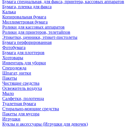
Бумага специальная, для факса, принтера, кассовых аппаратов
Бумага, пленка для факса
Калька
Копировальная бумага
Миллиметровая бумага
Ролики для кассовых аппаратов
Ролики для принтеров, телетайпов
Этикетки, ценники, этикет-пистолеты
Бумага перфорированная
Фотобумага
Бумага для плоттеров
Хозтовары
Инвентарь для уборки
Спецодежда
Шпагат, нитки
Пакеты
Чистящие средства
Освежитель воздуха
Мыло
Салфетки, полотенца
Туалетная бумага
Стирально-моющие средства
Пакеты для мусора
Игрушки
Куклы и аксессуары (Игрушки для девочек)