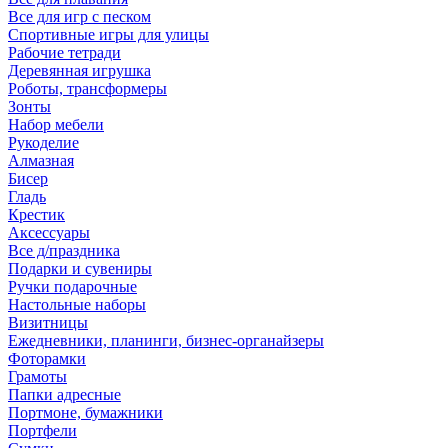
Все для игр с песком
Спортивные игры для улицы
Рабочие тетради
Деревянная игрушка
Роботы, трансформеры
Зонты
Набор мебели
Рукоделие
Алмазная
Бисер
Гладь
Крестик
Аксессуары
Все д/праздника
Подарки и сувениры
Ручки подарочные
Настольные наборы
Визитницы
Ежедневники, планинги, бизнес-органайзеры
Фоторамки
Грамоты
Папки адресные
Портмоне, бумажники
Портфели