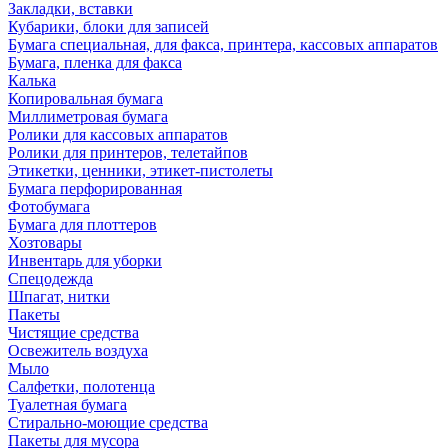
Закладки, вставки
Кубарики, блоки для записей
Бумага специальная, для факса, принтера, кассовых аппаратов
Бумага, пленка для факса
Калька
Копировальная бумага
Миллиметровая бумага
Ролики для кассовых аппаратов
Ролики для принтеров, телетайпов
Этикетки, ценники, этикет-пистолеты
Бумага перфорированная
Фотобумага
Бумага для плоттеров
Хозтовары
Инвентарь для уборки
Спецодежда
Шпагат, нитки
Пакеты
Чистящие средства
Освежитель воздуха
Мыло
Салфетки, полотенца
Туалетная бумага
Стирально-моющие средства
Пакеты для мусора