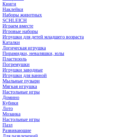
Книги
Наклейки
Наборы животных
SCHLEICH
Играем вместе
Игровые наборы
Игрушки для детей младшего возраста
Каталки
Логическая игрушка
Пирамидки, неваляшки, юлы
Пластизоль
Погремушки
Игрушки заводные
Игрушки для ванной
Мыльные пузыри
Мягкая игрушка
Настольные игры
Домино
Кубики
Лото
Мозаика
Настольные игры
Пазл
Развиваюшие
Для развлечений