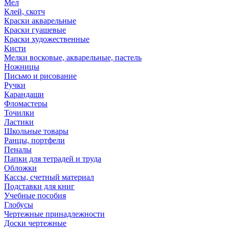
Мел
Клей, скотч
Краски акварельные
Краски гуашевые
Краски художественные
Кисти
Мелки восковые, акварельные, пастель
Ножницы
Письмо и рисование
Ручки
Карандаши
Фломастеры
Точилки
Ластики
Школьные товары
Ранцы, портфели
Пеналы
Папки для тетрадей и труда
Обложки
Кассы, счетный материал
Подставки для книг
Учебные пособия
Глобусы
Чертежные принадлежности
Доски чертежные