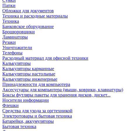
Сумки
Папки
Обложки для документов
Техника и расходные материалы
Техника
Банковское оборудование
Брошюровщики
Ламинаторы
Резаки
Уничтожители
Телефоны
Расходный материал для офисной техники
Калькуляторы
Калькуляторы карманные
Калькуляторы настольные
Калькуляторы инженерные
Принадлежности для компьютера
Аксесусуары для компьютера (мыши, коврики, клавиатуры)
Боксы футляры пакеты для хранения дисков, дискет...
Носители информации
Флешки
Средства для ухода за оргтехникой
Электротовары и бытовая техника
Батарейки, аккумуляторы
Бытовая техника