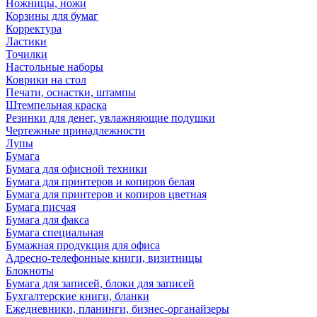
Ножницы, ножи
Корзины для бумаг
Корректура
Ластики
Точилки
Настольные наборы
Коврики на стол
Печати, оснастки, штампы
Штемпельная краска
Резинки для денег, увлажняющие подушки
Чертежные принадлежности
Лупы
Бумага
Бумага для офисной техники
Бумага для принтеров и копиров белая
Бумага для принтеров и копиров цветная
Бумага писчая
Бумага для факса
Бумага специальная
Бумажная продукция для офиса
Адресно-телефонные книги, визитницы
Блокноты
Бумага для записей, блоки для записей
Бухгалтерские книги, бланки
Ежедневники, планинги, бизнес-органайзеры