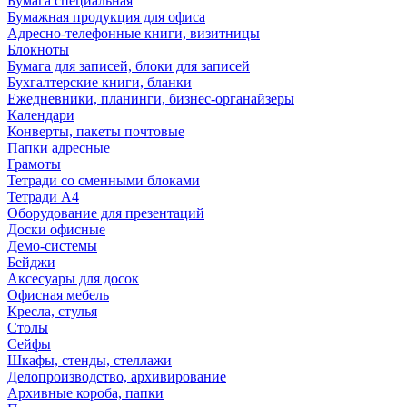
Бумага специальная
Бумажная продукция для офиса
Адресно-телефонные книги, визитницы
Блокноты
Бумага для записей, блоки для записей
Бухгалтерские книги, бланки
Ежедневники, планинги, бизнес-органайзеры
Календари
Конверты, пакеты почтовые
Папки адресные
Грамоты
Тетради со сменными блоками
Тетради А4
Оборудование для презентаций
Доски офисные
Демо-системы
Бейджи
Аксесуары для досок
Офисная мебель
Кресла, стулья
Столы
Сейфы
Шкафы, стенды, стеллажи
Делопроизводство, архивирование
Архивные короба, папки