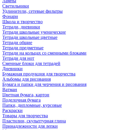
Лампы
Светильники
Удлинители, сетевые фильтры
Фонари
Школа и творчество
Тетради, дневники
Тетради школьные ученические
Тетради школьные цветные
Тетради общие
Тетради предметные
Тетради на кольцах со сменными блоками
Тетради для нот
Сменные блоки для тетрадей
Дневники
Бумажная продукция для творчества
Альбомы для рисования
Бумага и папки для черчения и рисования
Ватман
Цветная бумага, картон
Поделочная бумага
Папки, дипломные, курсовые
Раскраски
Товары для творчества
Пластилин, скульптурная глина
Принадлежности для лепки