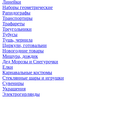
Линейки
Наборы геометрические
Рапидографы
Транспортиры
Трафареты
Треугольники
Тубусы
Тушь, чернила
Циркули, готовальни
Новогодние товары
Мишура, дождик
Дед Морозы и Снегурочки
Елки
Карнавальные костюмы
Стеклянные шары и игрушки
Сувениры
Украшения
Электрогирлянды