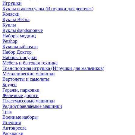
Игрушки
Куклы и аксессуары (Игрушки для девочек)
Коляски
Куклы Весна
Куклы
Куклы фарфоровые
Наборы модниц
Petshop
Кукольный театр
Набор Доктор
Наборы посудки
Мебель и бытовая техника
Транспортная игрушка (Игрушки для мальчиков)
Металлические машинки
Вертолеты и самолеты
Брудер
Гаражи, парковки
Железные дороги
Пластмассовые машинки
Радиоуправляемые машинки
Трэк
Военные наборы
Инерция
Автокресла
Раскраски