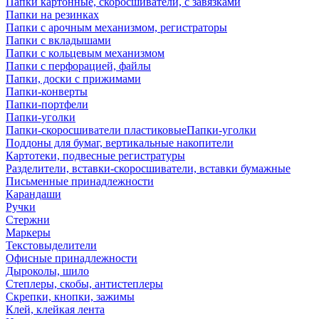
Папки картонные, скоросшиватели, с завязками
Папки на резинках
Папки с арочным механизмом, регистраторы
Папки с вкладышами
Папки с кольцевым механизмом
Папки с перфорацией, файлы
Папки, доски с прижимами
Папки-конверты
Папки-портфели
Папки-уголки
Папки-скоросшиватели пластиковыеПапки-уголки
Поддоны для бумаг, вертикальные накопители
Картотеки, подвесные регистратуры
Разделители, вставки-скоросшиватели, вставки бумажные
Письменные принадлежности
Карандаши
Ручки
Стержни
Маркеры
Текстовыделители
Офисные принадлежности
Дыроколы, шило
Степлеры, скобы, антистеплеры
Скрепки, кнопки, зажимы
Клей, клейкая лента