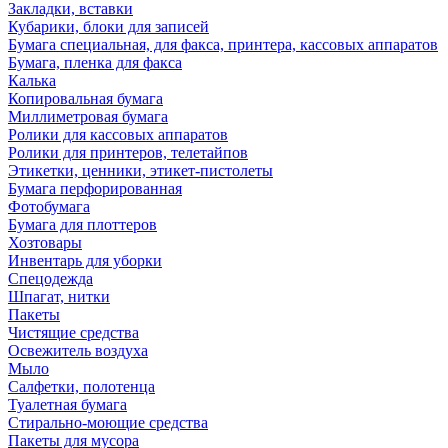
Закладки, вставки
Кубарики, блоки для записей
Бумага специальная, для факса, принтера, кассовых аппаратов
Бумага, пленка для факса
Калька
Копировальная бумага
Миллиметровая бумага
Ролики для кассовых аппаратов
Ролики для принтеров, телетайпов
Этикетки, ценники, этикет-пистолеты
Бумага перфорированная
Фотобумага
Бумага для плоттеров
Хозтовары
Инвентарь для уборки
Спецодежда
Шпагат, нитки
Пакеты
Чистящие средства
Освежитель воздуха
Мыло
Салфетки, полотенца
Туалетная бумага
Стирально-моющие средства
Пакеты для мусора