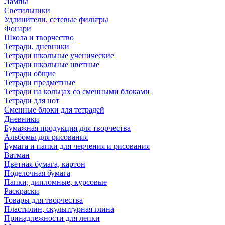
Лампы
Светильники
Удлинители, сетевые фильтры
Фонари
Школа и творчество
Тетради, дневники
Тетради школьные ученические
Тетради школьные цветные
Тетради общие
Тетради предметные
Тетради на кольцах со сменными блоками
Тетради для нот
Сменные блоки для тетрадей
Дневники
Бумажная продукция для творчества
Альбомы для рисования
Бумага и папки для черчения и рисования
Ватман
Цветная бумага, картон
Поделочная бумага
Папки, дипломные, курсовые
Раскраски
Товары для творчества
Пластилин, скульптурная глина
Принадлежности для лепки