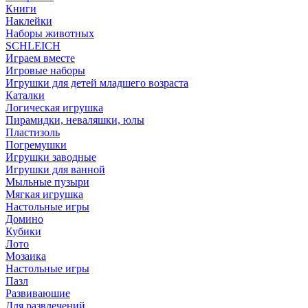
Книги
Наклейки
Наборы животных
SCHLEICH
Играем вместе
Игровые наборы
Игрушки для детей младшего возраста
Каталки
Логическая игрушка
Пирамидки, неваляшки, юлы
Пластизоль
Погремушки
Игрушки заводные
Игрушки для ванной
Мыльные пузыри
Мягкая игрушка
Настольные игры
Домино
Кубики
Лото
Мозаика
Настольные игры
Пазл
Развиваюшие
Для развлечений