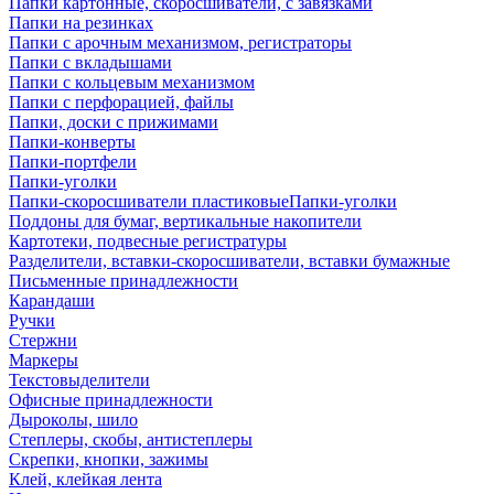
Папки картонные, скоросшиватели, с завязками
Папки на резинках
Папки с арочным механизмом, регистраторы
Папки с вкладышами
Папки с кольцевым механизмом
Папки с перфорацией, файлы
Папки, доски с прижимами
Папки-конверты
Папки-портфели
Папки-уголки
Папки-скоросшиватели пластиковыеПапки-уголки
Поддоны для бумаг, вертикальные накопители
Картотеки, подвесные регистратуры
Разделители, вставки-скоросшиватели, вставки бумажные
Письменные принадлежности
Карандаши
Ручки
Стержни
Маркеры
Текстовыделители
Офисные принадлежности
Дыроколы, шило
Степлеры, скобы, антистеплеры
Скрепки, кнопки, зажимы
Клей, клейкая лента