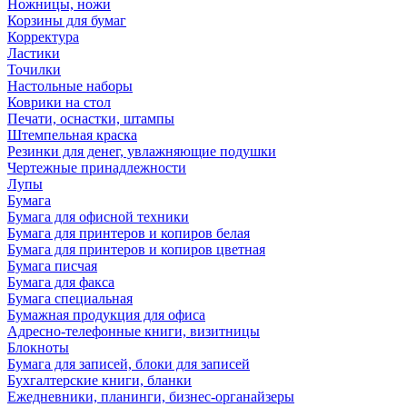
Ножницы, ножи
Корзины для бумаг
Корректура
Ластики
Точилки
Настольные наборы
Коврики на стол
Печати, оснастки, штампы
Штемпельная краска
Резинки для денег, увлажняющие подушки
Чертежные принадлежности
Лупы
Бумага
Бумага для офисной техники
Бумага для принтеров и копиров белая
Бумага для принтеров и копиров цветная
Бумага писчая
Бумага для факса
Бумага специальная
Бумажная продукция для офиса
Адресно-телефонные книги, визитницы
Блокноты
Бумага для записей, блоки для записей
Бухгалтерские книги, бланки
Ежедневники, планинги, бизнес-органайзеры