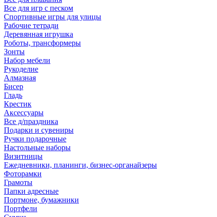
Все для игр с песком
Спортивные игры для улицы
Рабочие тетради
Деревянная игрушка
Роботы, трансформеры
Зонты
Набор мебели
Рукоделие
Алмазная
Бисер
Гладь
Крестик
Аксессуары
Все д/праздника
Подарки и сувениры
Ручки подарочные
Настольные наборы
Визитницы
Ежедневники, планинги, бизнес-органайзеры
Фоторамки
Грамоты
Папки адресные
Портмоне, бумажники
Портфели