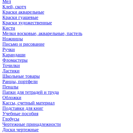
Мел
Клей, скотч
Краски акварельные
Краски гуашевые
Краски художественные
Кисти
Мелки восковые, акварельные, пастель
Ножницы
Письмо и рисование
Ручки
Карандаши
Фломастеры
Точилки
Ластики
Школьные товары
Ранцы, портфели
Пеналы
Папки для тетрадей и труда
Обложки
Кассы, счетный материал
Подставки для книг
Учебные пособия
Глобусы
Чертежные принадлежности
Доски чертежные