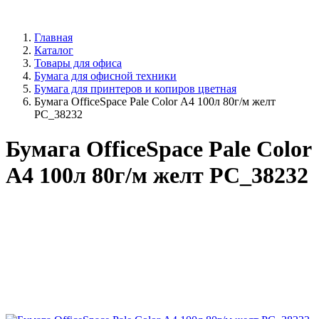
Главная
Каталог
Товары для офиса
Бумага для офисной техники
Бумага для принтеров и копиров цветная
Бумага OfficeSpace Pale Color А4 100л 80г/м желт
РС_38232
Бумага OfficeSpace Pale Color
А4 100л 80г/м желт РС_38232