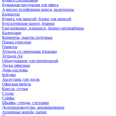
Бумага специальная
Бумажная продукция для офиса
Адресно-телефонные книги, визитницы
Блокноты
Бумага для записей, блоки для записей
Бухгалтерские книги, бланки
Ежедневники, планинги, бизнес-органайзеры
Календари
Конверты, пакеты почтовые
Папки адресные
Грамоты
Тетради со сменными блоками
Тетради А4
Оборудование для презентаций
Доски офисные
Демо-системы
Бейджи
Аксесуары для досок
Офисная мебель
Кресла, стулья
Столы
Сейфы
Шкафы, стенды, стеллажи
Делопроизводство, архивирование
Архивные короба, папки