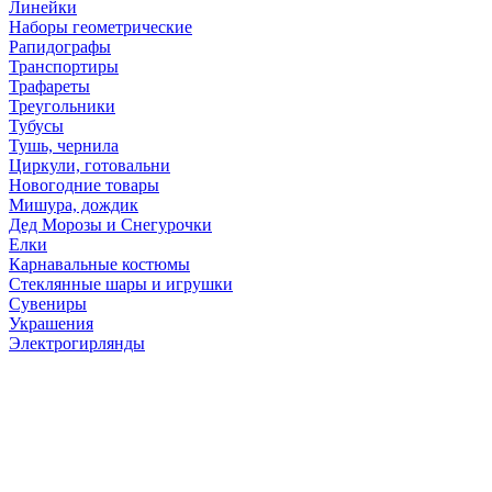
Линейки
Наборы геометрические
Рапидографы
Транспортиры
Трафареты
Треугольники
Тубусы
Тушь, чернила
Циркули, готовальни
Новогодние товары
Мишура, дождик
Дед Морозы и Снегурочки
Елки
Карнавальные костюмы
Стеклянные шары и игрушки
Сувениры
Украшения
Электрогирлянды