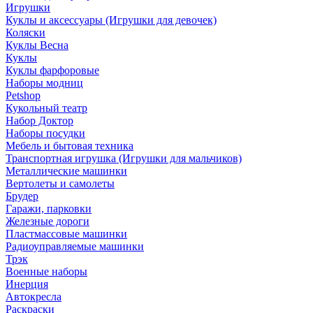
Игрушки
Куклы и аксессуары (Игрушки для девочек)
Коляски
Куклы Весна
Куклы
Куклы фарфоровые
Наборы модниц
Petshop
Кукольный театр
Набор Доктор
Наборы посудки
Мебель и бытовая техника
Транспортная игрушка (Игрушки для мальчиков)
Металлические машинки
Вертолеты и самолеты
Брудер
Гаражи, парковки
Железные дороги
Пластмассовые машинки
Радиоуправляемые машинки
Трэк
Военные наборы
Инерция
Автокресла
Раскраски