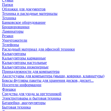
Сумки
Папки
Обложки для документов
Техника и расходные материалы
Техника
Банковское оборудование
Брошюровщики
Ламинаторы
Резаки
Уничтожители
Телефоны
Расходный материал для офисной техники
Калькуляторы
Калькуляторы карманные
Калькуляторы настольные
Калькуляторы инженерные
Принадлежности для компьютера
Аксесусуары для компьютера (мыши, коврики, клавиатуры)
Боксы футляры пакеты для хранения дисков, дискет...
Носители информации
Флешки
Средства для ухода за оргтехникой
Электротовары и бытовая техника
Батарейки, аккумуляторы
Бытовая техника