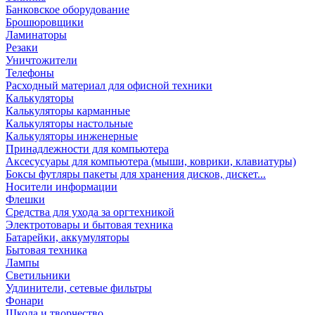
Банковское оборудование
Брошюровщики
Ламинаторы
Резаки
Уничтожители
Телефоны
Расходный материал для офисной техники
Калькуляторы
Калькуляторы карманные
Калькуляторы настольные
Калькуляторы инженерные
Принадлежности для компьютера
Аксесусуары для компьютера (мыши, коврики, клавиатуры)
Боксы футляры пакеты для хранения дисков, дискет...
Носители информации
Флешки
Средства для ухода за оргтехникой
Электротовары и бытовая техника
Батарейки, аккумуляторы
Бытовая техника
Лампы
Светильники
Удлинители, сетевые фильтры
Фонари
Школа и творчество