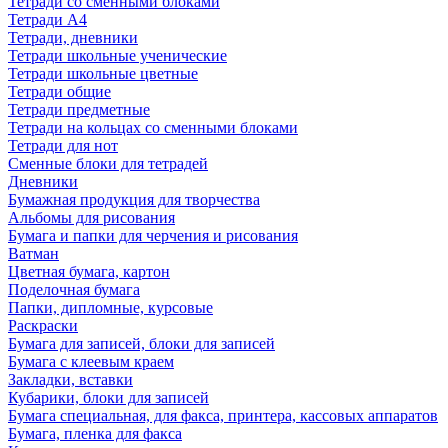
Тетради со сменными блоками
Тетради А4
Тетради, дневники
Тетради школьные ученические
Тетради школьные цветные
Тетради общие
Тетради предметные
Тетради на кольцах со сменными блоками
Тетради для нот
Сменные блоки для тетрадей
Дневники
Бумажная продукция для творчества
Альбомы для рисования
Бумага и папки для черчения и рисования
Ватман
Цветная бумага, картон
Поделочная бумага
Папки, дипломные, курсовые
Раскраски
Бумага для записей, блоки для записей
Бумага с клеевым краем
Закладки, вставки
Кубарики, блоки для записей
Бумага специальная, для факса, принтера, кассовых аппаратов
Бумага, пленка для факса