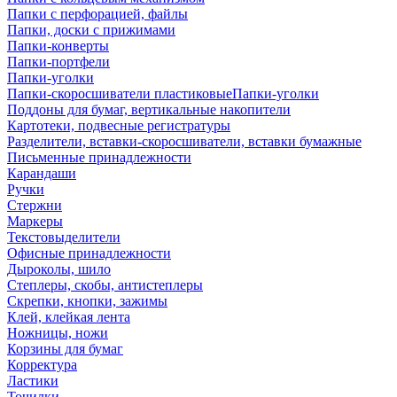
Папки с перфорацией, файлы
Папки, доски с прижимами
Папки-конверты
Папки-портфели
Папки-уголки
Папки-скоросшиватели пластиковыеПапки-уголки
Поддоны для бумаг, вертикальные накопители
Картотеки, подвесные регистратуры
Разделители, вставки-скоросшиватели, вставки бумажные
Письменные принадлежности
Карандаши
Ручки
Стержни
Маркеры
Текстовыделители
Офисные принадлежности
Дыроколы, шило
Степлеры, скобы, антистеплеры
Скрепки, кнопки, зажимы
Клей, клейкая лента
Ножницы, ножи
Корзины для бумаг
Корректура
Ластики
Точилки