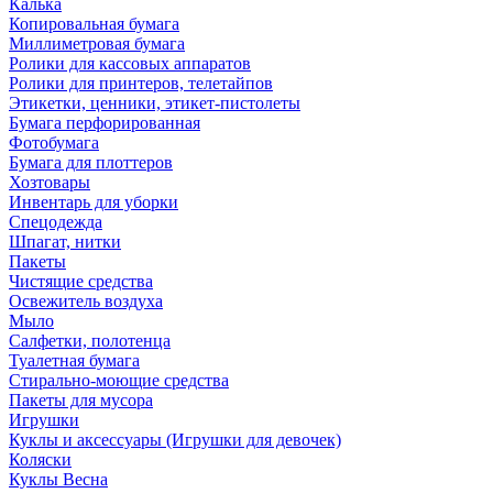
Калька
Копировальная бумага
Миллиметровая бумага
Ролики для кассовых аппаратов
Ролики для принтеров, телетайпов
Этикетки, ценники, этикет-пистолеты
Бумага перфорированная
Фотобумага
Бумага для плоттеров
Хозтовары
Инвентарь для уборки
Спецодежда
Шпагат, нитки
Пакеты
Чистящие средства
Освежитель воздуха
Мыло
Салфетки, полотенца
Туалетная бумага
Стирально-моющие средства
Пакеты для мусора
Игрушки
Куклы и аксессуары (Игрушки для девочек)
Коляски
Куклы Весна