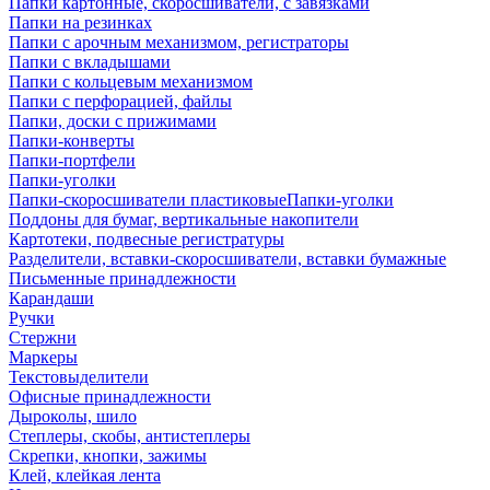
Папки картонные, скоросшиватели, с завязками
Папки на резинках
Папки с арочным механизмом, регистраторы
Папки с вкладышами
Папки с кольцевым механизмом
Папки с перфорацией, файлы
Папки, доски с прижимами
Папки-конверты
Папки-портфели
Папки-уголки
Папки-скоросшиватели пластиковыеПапки-уголки
Поддоны для бумаг, вертикальные накопители
Картотеки, подвесные регистратуры
Разделители, вставки-скоросшиватели, вставки бумажные
Письменные принадлежности
Карандаши
Ручки
Стержни
Маркеры
Текстовыделители
Офисные принадлежности
Дыроколы, шило
Степлеры, скобы, антистеплеры
Скрепки, кнопки, зажимы
Клей, клейкая лента