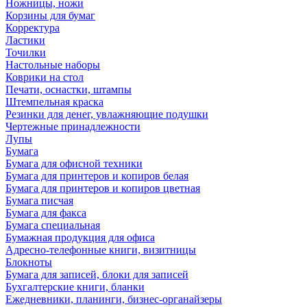
Ножницы, ножи
Корзины для бумаг
Корректура
Ластики
Точилки
Настольные наборы
Коврики на стол
Печати, оснастки, штампы
Штемпельная краска
Резинки для денег, увлажняющие подушки
Чертежные принадлежности
Лупы
Бумага
Бумага для офисной техники
Бумага для принтеров и копиров белая
Бумага для принтеров и копиров цветная
Бумага писчая
Бумага для факса
Бумага специальная
Бумажная продукция для офиса
Адресно-телефонные книги, визитницы
Блокноты
Бумага для записей, блоки для записей
Бухгалтерские книги, бланки
Ежедневники, планинги, бизнес-органайзеры