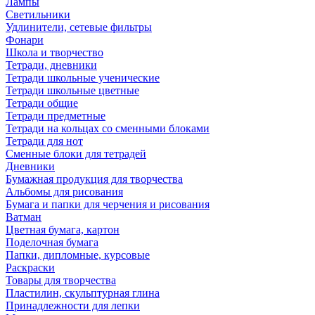
Лампы
Светильники
Удлинители, сетевые фильтры
Фонари
Школа и творчество
Тетради, дневники
Тетради школьные ученические
Тетради школьные цветные
Тетради общие
Тетради предметные
Тетради на кольцах со сменными блоками
Тетради для нот
Сменные блоки для тетрадей
Дневники
Бумажная продукция для творчества
Альбомы для рисования
Бумага и папки для черчения и рисования
Ватман
Цветная бумага, картон
Поделочная бумага
Папки, дипломные, курсовые
Раскраски
Товары для творчества
Пластилин, скульптурная глина
Принадлежности для лепки