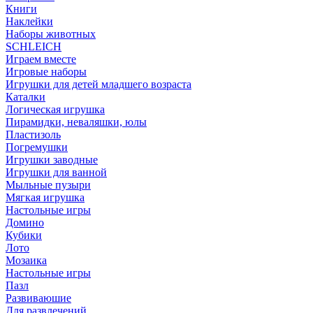
Книги
Наклейки
Наборы животных
SCHLEICH
Играем вместе
Игровые наборы
Игрушки для детей младшего возраста
Каталки
Логическая игрушка
Пирамидки, неваляшки, юлы
Пластизоль
Погремушки
Игрушки заводные
Игрушки для ванной
Мыльные пузыри
Мягкая игрушка
Настольные игры
Домино
Кубики
Лото
Мозаика
Настольные игры
Пазл
Развиваюшие
Для развлечений