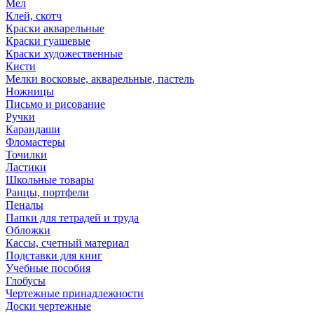
Мел
Клей, скотч
Краски акварельные
Краски гуашевые
Краски художественные
Кисти
Мелки восковые, акварельные, пастель
Ножницы
Письмо и рисование
Ручки
Карандаши
Фломастеры
Точилки
Ластики
Школьные товары
Ранцы, портфели
Пеналы
Папки для тетрадей и труда
Обложки
Кассы, счетный материал
Подставки для книг
Учебные пособия
Глобусы
Чертежные принадлежности
Доски чертежные