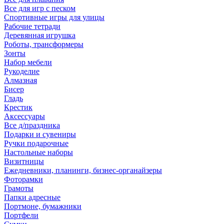
Все для игр с песком
Спортивные игры для улицы
Рабочие тетради
Деревянная игрушка
Роботы, трансформеры
Зонты
Набор мебели
Рукоделие
Алмазная
Бисер
Гладь
Крестик
Аксессуары
Все д/праздника
Подарки и сувениры
Ручки подарочные
Настольные наборы
Визитницы
Ежедневники, планинги, бизнес-органайзеры
Фоторамки
Грамоты
Папки адресные
Портмоне, бумажники
Портфели