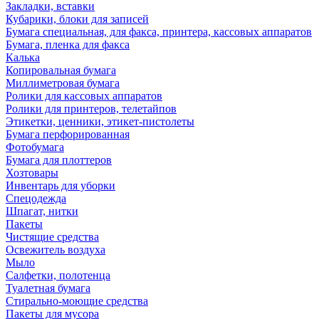
Закладки, вставки
Кубарики, блоки для записей
Бумага специальная, для факса, принтера, кассовых аппаратов
Бумага, пленка для факса
Калька
Копировальная бумага
Миллиметровая бумага
Ролики для кассовых аппаратов
Ролики для принтеров, телетайпов
Этикетки, ценники, этикет-пистолеты
Бумага перфорированная
Фотобумага
Бумага для плоттеров
Хозтовары
Инвентарь для уборки
Спецодежда
Шпагат, нитки
Пакеты
Чистящие средства
Освежитель воздуха
Мыло
Салфетки, полотенца
Туалетная бумага
Стирально-моющие средства
Пакеты для мусора