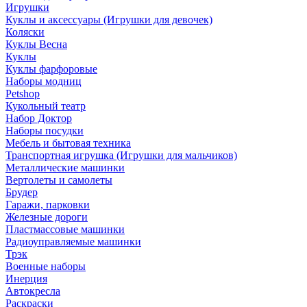
Игрушки
Куклы и аксессуары (Игрушки для девочек)
Коляски
Куклы Весна
Куклы
Куклы фарфоровые
Наборы модниц
Petshop
Кукольный театр
Набор Доктор
Наборы посудки
Мебель и бытовая техника
Транспортная игрушка (Игрушки для мальчиков)
Металлические машинки
Вертолеты и самолеты
Брудер
Гаражи, парковки
Железные дороги
Пластмассовые машинки
Радиоуправляемые машинки
Трэк
Военные наборы
Инерция
Автокресла
Раскраски