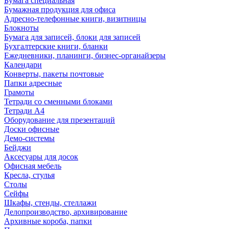
Бумага специальная
Бумажная продукция для офиса
Адресно-телефонные книги, визитницы
Блокноты
Бумага для записей, блоки для записей
Бухгалтерские книги, бланки
Ежедневники, планинги, бизнес-органайзеры
Календари
Конверты, пакеты почтовые
Папки адресные
Грамоты
Тетради со сменными блоками
Тетради А4
Оборудование для презентаций
Доски офисные
Демо-системы
Бейджи
Аксесуары для досок
Офисная мебель
Кресла, стулья
Столы
Сейфы
Шкафы, стенды, стеллажи
Делопроизводство, архивирование
Архивные короба, папки