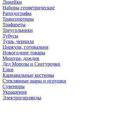
Линейки
Наборы геометрические
Рапидографы
Транспортиры
Трафареты
Треугольники
Тубусы
Тушь, чернила
Циркули, готовальни
Новогодние товары
Мишура, дождик
Дед Морозы и Снегурочки
Елки
Карнавальные костюмы
Стеклянные шары и игрушки
Сувениры
Украшения
Электрогирлянды