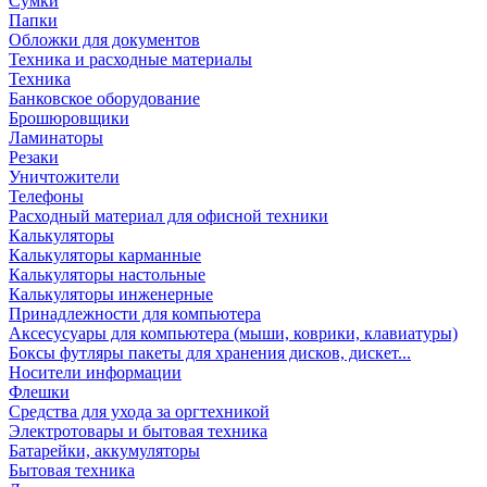
Сумки
Папки
Обложки для документов
Техника и расходные материалы
Техника
Банковское оборудование
Брошюровщики
Ламинаторы
Резаки
Уничтожители
Телефоны
Расходный материал для офисной техники
Калькуляторы
Калькуляторы карманные
Калькуляторы настольные
Калькуляторы инженерные
Принадлежности для компьютера
Аксесусуары для компьютера (мыши, коврики, клавиатуры)
Боксы футляры пакеты для хранения дисков, дискет...
Носители информации
Флешки
Средства для ухода за оргтехникой
Электротовары и бытовая техника
Батарейки, аккумуляторы
Бытовая техника